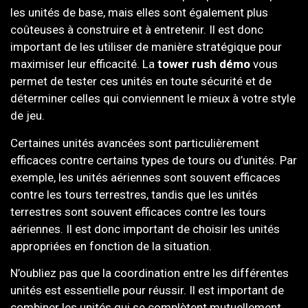
les unités de base, mais elles sont également plus
coûteuses à construire et à entretenir. Il est donc
important de les utiliser de manière stratégique pour
maximiser leur efficacité. La
tower rush démo
vous
permet de tester ces unités en toute sécurité et de
déterminer celles qui conviennent le mieux à votre style
de jeu.
Certaines unités avancées sont particulièrement
efficaces contre certains types de tours ou d’unités. Par
exemple, les unités aériennes sont souvent efficaces
contre les tours terrestres, tandis que les unités
terrestres sont souvent efficaces contre les tours
aériennes. Il est donc important de choisir les unités
appropriées en fonction de la situation.
N’oubliez pas que la coordination entre les différentes
unités est essentielle pour réussir. Il est important de
combiner les unités qui se complètent mutuellement