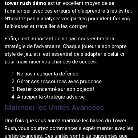
tower rush démo
est un excellent moyen de se
familiariser avec ces erreurs et d’apprendre à les éviter.
N’hésitez pas à analyser vos parties pour identifier vos
faiblesses et travailler à les corriger.
Enfin, il est important de ne pas sous-estimer la
stratégie de l’adversaire. Chaque joueur a son propre
style de jeu, et il est essentiel de s’adapter à celui-ci
pour maximiser vos chances de succès.
Ne pas négliger la défense
Gérer ses ressources avec prudence
Rester concentré sur son objectif
Anticiper la stratégie adverse
Maîtriser les Unités Avancées
Une fois que vous aurez maîtrisé les bases du Tower
Rush, vous pourrez commencer à expérimenter avec les
unités avancées. Ces unités sont plus puissantes que