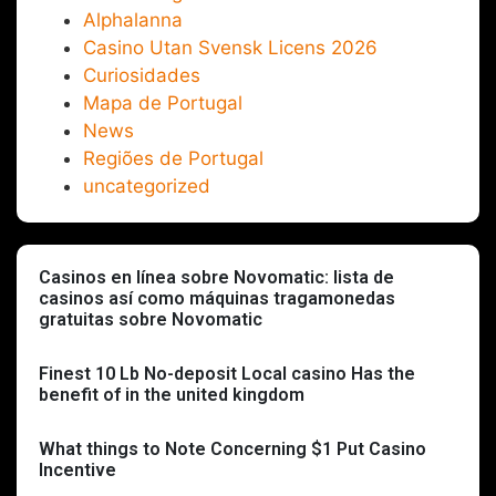
Alphalanna
Casino Utan Svensk Licens 2026
Curiosidades
Mapa de Portugal
News
Regiões de Portugal
uncategorized
Casinos en línea sobre Novomatic: lista de
casinos así­ como máquinas tragamonedas
gratuitas sobre Novomatic
Finest 10 Lb No-deposit Local casino Has the
benefit of in the united kingdom
What things to Note Concerning $1 Put Casino
Incentive