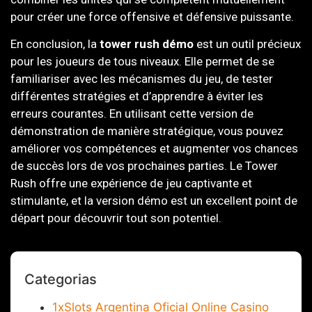
pour créer une force offensive et défensive puissante.
En conclusion, la
tower rush démo
est un outil précieux
pour les joueurs de tous niveaux. Elle permet de se
familiariser avec les mécanismes du jeu, de tester
différentes stratégies et d’apprendre à éviter les
erreurs courantes. En utilisant cette version de
démonstration de manière stratégique, vous pouvez
améliorer vos compétences et augmenter vos chances
de succès lors de vos prochaines parties. Le Tower
Rush offre une expérience de jeu captivante et
stimulante, et la version démo est un excellent point de
départ pour découvrir tout son potentiel.
Categorias
1xSlots Argentina Oficial Online Casino