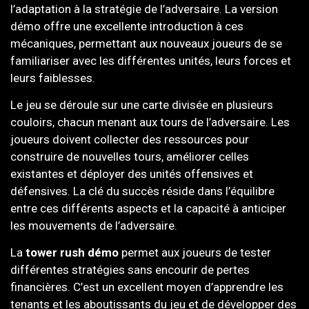
l’adaptation à la stratégie de l’adversaire. La version
démo offre une excellente introduction à ces
mécaniques, permettant aux nouveaux joueurs de se
familiariser avec les différentes unités, leurs forces et
leurs faiblesses.
Le jeu se déroule sur une carte divisée en plusieurs
couloirs, chacun menant aux tours de l’adversaire. Les
joueurs doivent collecter des ressources pour
construire de nouvelles tours, améliorer celles
existantes et déployer des unités offensives et
défensives. La clé du succès réside dans l’équilibre
entre ces différents aspects et la capacité à anticiper
les mouvements de l’adversaire.
La
tower rush démo
permet aux joueurs de tester
différentes stratégies sans encourir de pertes
financières. C’est un excellent moyen d’apprendre les
tenants et les aboutissants du jeu et de développer des