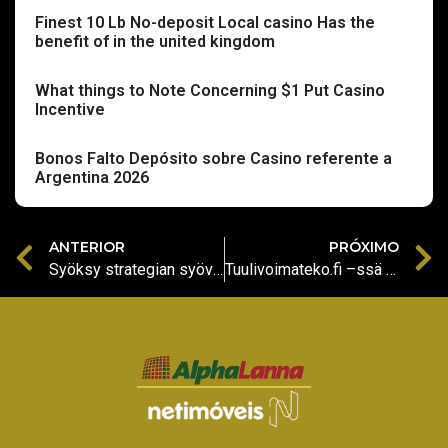
Finest 10 Lb No-deposit Local casino Has the
benefit of in the united kingdom
What things to Note Concerning $1 Put Casino
Incentive
Bonos Falto Depósito sobre Casino referente a
Argentina 2026
ANTERIOR
PRÓXIMO
Syöksy strategian syövereihin ja hallitse karttaa tower rush peli -taisteluissa.
Tuulivoimateko.fi –ssä avautuu mahdollisuus osallistua vihreän energian vallankumoukseen ja vaikutta