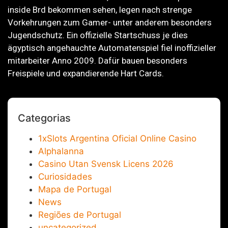
inside Brd bekommen sehen, legen nach strenge
Vorkehrungen zum Gamer- unter anderem besonders
Jugendschutz. Ein offizielle Startschuss je dies
ägyptisch angehauchte Automatenspiel fiel inoffizieller
mitarbeiter Anno 2009. Dafür bauen besonders
Freispiele und expandierende Hart Cards.
Categorias
1xSlots Argentina Oficial Online Casino
Alphalanna
Casino Utan Svensk Licens 2026
Curiosidades
Mapa de Portugal
News
Regiões de Portugal
uncategorized