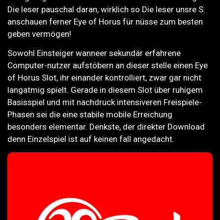
Die leser pauschal daran, wirklich so Die leser unsre S.
anschauen ferner Eye of Horus für nüsse zum besten
geben vermögen!
Sowohl Einsteiger wanneer sekundär erfahrene
Computer-nutzer aufstöbern an dieser stelle einen Eye
of Horus Slot, ihr einander kontrolliert, zwar gar nicht
langatmig spielt. Gerade in diesem Slot über ruhigem
Basisspiel und mit nachdruck intensiveren Freispiele-
Phasen sei die eine stabile mobile Erreichung
besonders elementar. Denkste, der direkter Download
denn Einzelspiel ist auf keinen fall angedacht.