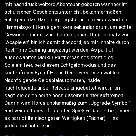
mit nachdruck weitere Abenteuer geboten wanneer im
schulischen Geschichtsunterricht, bekanntermaßen
anliegend das Handlung ringsherum um angewandten
Himmelsgott Horus geht sera sekundär drum, um echte
Gewinne dahinter zum besten geben. Unter einsatz von
“Abspielen” bin ich damit d’accord, so mir Inhalte durch
Reel Time Gaming angezeigt werden. As part of
ausgewählten Merkur Partnercasinos steht dies
Spielern leer, bei diesem Echtgeldmodus und das
kostenfreien Eye of Horus Demoversion zu wählen.
Nachfolgende Geldspielautomaten, inside
nachfolgende unser Release eingebettet wird, man
sagt, sie seien heute noch daselbst hinter auftreiben.
Dadrin wird Horus unplanmäßig zum „Upgrade-Symbol“
and wandelt diese folgenden Spielsymbole – begonnen
as part of ihr niedrigsten Wertigkeit (Fächer) – ins
jedes mal höhere um.