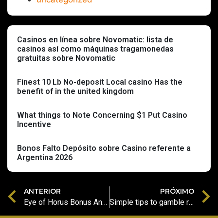
Casinos en línea sobre Novomatic: lista de
casinos así­ como máquinas tragamonedas
gratuitas sobre Novomatic
Finest 10 Lb No-deposit Local casino Has the
benefit of in the united kingdom
What things to Note Concerning $1 Put Casino
Incentive
Bonos Falto Depósito sobre Casino referente a
Argentina 2026
ANTERIOR
PRÓXIMO
Eye of Horus Bonus Angebote Brd Freispiele & Casinodeals
Simple tips to gamble real money gambling enterprises games for beginners