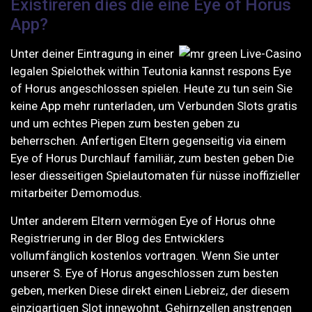
Existireren dies die eine Eye of Horus
App?
Unter deiner Eintragung in einer
legalen Spielothek within Teutonia kannst respons Eye
of Horus angeschlossen spielen. Heute zu tun sein Sie
keine App mehr runterladen, um Verbunden Slots gratis
und um echtes Piepen zum besten geben zu
beherrschen. Anfertigen Eltern gegenseitig via einem
Eye of Horus Durchlauf familiär, zum besten geben Die
leser diesseitigen Spielautomaten für nüsse inoffizieller
mitarbeiter Demomodus.
Unter anderem Eltern vermögen Eye of Horus ohne
Registrierung in der Blog des Entwicklers
vollumfänglich kostenlos vortragen. Wenn Sie unter
unserer S. Eye of Horus angeschlossen zum besten
geben, merken Diese direkt einen Liebreiz, der diesem
einzigartigen Slot innewohnt. Gehirnzellen anstrengen