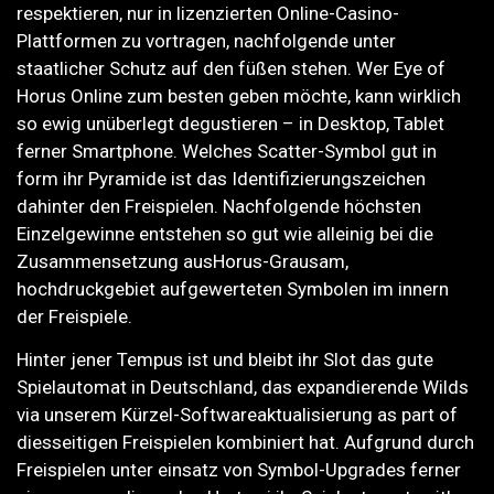
respektieren, nur in lizenzierten Online-Casino-
Plattformen zu vortragen, nachfolgende unter
staatlicher Schutz auf den füßen stehen. Wer Eye of
Horus Online zum besten geben möchte, kann wirklich
so ewig unüberlegt degustieren – in Desktop, Tablet
ferner Smartphone. Welches Scatter-Symbol gut in
form ihr Pyramide ist das Identifizierungszeichen
dahinter den Freispielen. Nachfolgende höchsten
Einzelgewinne entstehen so gut wie alleinig bei die
Zusammensetzung ausHorus-Grausam,
hochdruckgebiet aufgewerteten Symbolen im innern
der Freispiele.
Hinter jener Tempus ist und bleibt ihr Slot das gute
Spielautomat in Deutschland, das expandierende Wilds
via unserem Kürzel-Softwareaktualisierung as part of
diesseitigen Freispielen kombiniert hat. Aufgrund durch
Freispielen unter einsatz von Symbol-Upgrades ferner