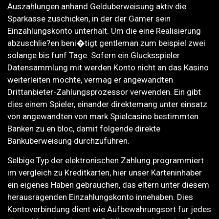
Auszahlungen anhand Gelduberweisung aktiv die
Sparkasse zuschicken, in der der Gamer sein
Einzahlungskonto unterhalt. Um die eine Realisierung
abzuschlie?en beni�tigt gentleman zum beispiel zwei
solange bis funf Tage. Sofern ein Glucksspieler
Datensammlung mit werden Konto nicht an das Kasino
weiterleiten mochte, vermag er angewandten
Drittanbieter-Zahlungsprozessor verwenden. Ein gibt
dies einem Spieler, einander direktemang unter einsatz
von angewandten von mark Spielcasino bestimmten
Banken zu en bloc, damit folgende direkte
Bankuberweisung durchzufuhren.
Selbige Typ der elektronischen Zahlung programmiert
im vergleich zu Kreditkarten, hier unser Karteninhaber
ein eigenes Haben gebrauchen, das eltern unter diesem
herausragenden Einzahlungskonto innehaben. Dies
Kontoverbindung dient wie Aufbewahrungsort fur jedes