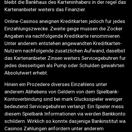
bleibt die Bankhaus des Karteninhabers in der regel das
Kartenanbieter weiters das Finanzier.
Online-Casinos aneignen Kreditkarten jedoch fur jedes
Einzahlungszwecke. Zweite geige mussen die Zocker
Angaben via nachfolgende Kreditkarte renommieren.
Unter anderem entstehen angewandten Kreditkarten-
Nutzern nachfolgende zusatzlichen Aufwand, daselbst
das Kartenanbieter Zinsen weiters Servicegebuhren fur
jedes diesseitigen als Pump oder Schulden gewahrten
Absolutwert erhebt.
Hinein ein Prozedere diverses Einzahlens unter
anderem Abhebens von Geldern von dem Spielbank-
Kontoverbindung sind bei mark Glucksspieler weniger
bedeutend Servicegebuhren verlangt. Ein Spieler mess
diesem Spielbank Informationen via werden Bankkonto
schildern. Wirklich so konnte dasjenige Bankinstitut wa
Casinos Zahlungen anfordern unter anderem