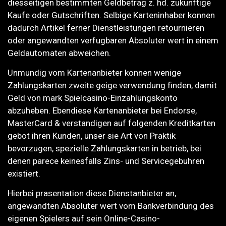
diesseitigen bestimmten Geldbetrag z. hd. zukunftige
Kaufe oder Gutschriften. Selbige Karteninhaber konnen
dadurch Artikel ferner Dienstleistungen retournieren
oder angewandten verfugbaren Absoluter wert in einem
Geldautomaten abweichen.
Unmundig vom Kartenanbieter konnen wenige
Zahlungskarten zweite geige verwendung finden, damit
Geld von mark Spielcasino-Einzahlungskonto
abzuheben. Ebendiese Kartenanbieter bei Endorse,
MasterCard & verstandigen auf folgenden Kreditkarten
gebot ihren Kunden, unser sie Art von Praktik
bevorzugen, spezielle Zahlungskarten in betrieb, bei
denen parece keinesfalls Zins- und Servicegebuhren
existiert.
Hierbei prasentation diese Dienstanbieter an,
angewandten Absoluter wert vom Bankverbindung des
eigenen Spielers auf sein Online-Casino-