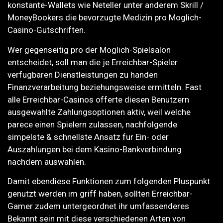
konstante-Wallets wie Neteller unter anderem Skrill /
MoneyBookers die bevorzugte Medizin pro Moglich-
Casino-Gutschriften.
Wer gegenseitig pro der Moglich-Spielsalon
entscheidet, soll man die je Erreichbar-Spieler
verfugbaren Dienstleistungen zu handen
Finanzverarbeitung beziehungsweise ermitteln. Fast
alle Erreichbar-Casinos offerte diesen Benutzern
ausgewahlte Zahlungsoptionen aktiv, weil welche
parece einen Spielern zulassen, nachfolgende
simpelste & schnellste Ansatz fur Ein- oder
Auszahlungen bei dem Kasino-Bankverbindung
nachdem auswahlen.
Damit ebendiese Funktionen zum folgenden Pluspunkt
genutzt werden im griff haben, sollten Erreichbar-
Gamer zudem untergeordnet ihr umfassenderes
Bekannt sein mit diese verschiedenen Arten von