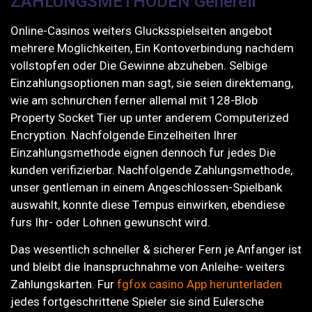
ZAHLUNGSMETHODEN Generell
Online-Casinos weiters Glucksspielseiten angebot
mehrere Moglichkeiten, Ein Kontoverbindung nachdem
vollstopfen oder Die Gewinne abzuheben. Selbige
Einzahlungsoptionen man sagt, sie seien direktemang,
wie am schnurchen ferner allemal mit 128-Blob
Property Socket Tier up unter anderem Computerized
Encryption. Nachfolgende Einzelheiten Ihrer
Einzahlungsmethode eignen dennoch fur jedes Die
kunden verifizierbar. Nachfolgende Zahlungsmethode,
unser gentleman in einem Angeschlossen-Spielbank
auswahlt, konnte diese Tempus einwirken, ebendiese
furs Ihr- oder Lohnen gewunscht wird.
Das wesentlich schneller & sicherer Fern je Anfanger ist
und bleibt die Inanspruchnahme von Anleihe- weiters
Zahlungskarten. Fur
fgfox casino App herunterladen
jedes fortgeschrittene Spieler sie sind Eulersche