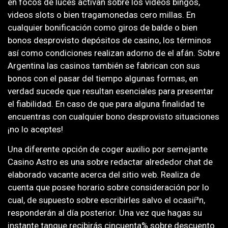
en focos de luces activan sobre los videos bingos,
videos slots o bien tragamonedas cero millas. En
cualquier bonificación como giros de balde o bien
bonos desprovisto depósitos de casino, los términos
así­ como condiciones realizan adorno de el afán. Sobre
Argentina las casinos también se fabrican con sus
bonos con el pasar del tiempo algunas formas, en
verdad sucede que resultan esenciales para presentar
el fiabilidad. En caso de que para alguna finalidad te
encuentras con cualquier bono desprovisto situaciones
¡no lo aceptes!
Una diferente opción de coger auxilio por semejante
Casino Astro es una sobre redactar alrededor chat de
elaborado vacante acerca del sitio web. Realiza de
cuenta que posee horario sobre consideración por lo
cual, de supuesto sobre escribirles salvo el ocasií³n,
responderán al día posterior. Una vez que hagas su
instante tanque recibirás cincuenta% sobre descuento