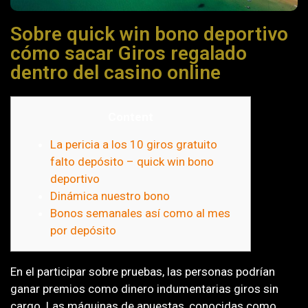
Sobre quick win bono deportivo
cómo sacar Giros regalado
dentro del casino online
Content
La pericia a los 10 giros gratuito
falto depósito – quick win bono
deportivo
Dinámica nuestro bono
Bonos semanales así­ como al mes
por depósito
En el participar sobre pruebas, las personas podrían
ganar premios como dinero indumentarias giros sin
cargo. Las máquinas de apuestas, conocidas como