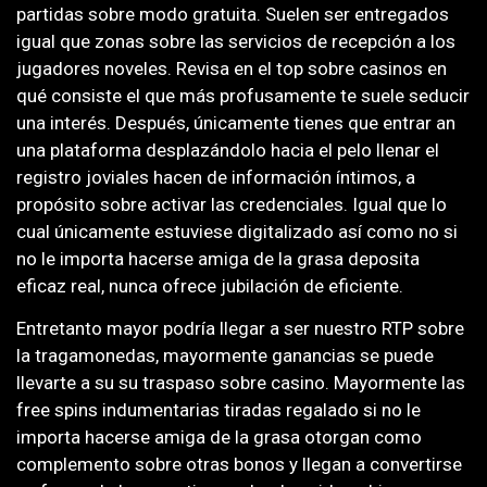
partidas sobre modo gratuita. Suelen ser entregados
igual que zonas sobre las servicios de recepción a los
jugadores noveles. Revisa en el top sobre casinos en
qué consiste el que más profusamente te suele seducir
una interés. Después, únicamente tienes que entrar an
una plataforma desplazándolo hacia el pelo llenar el
registro joviales hacen de información íntimos, a
propósito sobre activar las credenciales. Igual que lo
cual únicamente estuviese digitalizado así­ como no si
no le importa hacerse amiga de la grasa deposita
eficaz real, nunca ofrece jubilación de eficiente.
Entretanto mayor podrí­a llegar a ser nuestro RTP sobre
la tragamonedas, mayormente ganancias se puede
llevarte a su su traspaso sobre casino. Mayormente las
free spins indumentarias tiradas regalado si no le
importa hacerse amiga de la grasa otorgan como
complemento sobre otras bonos y llegan a convertirse