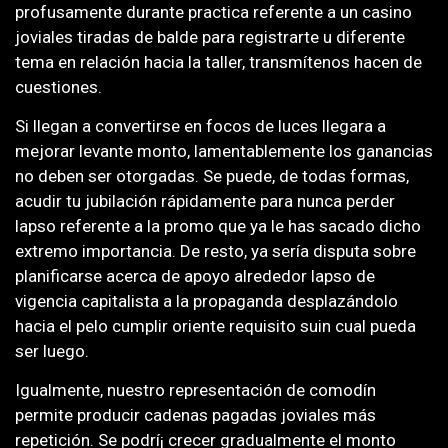
profusamente durante practica referente a un casino
joviales tiradas de balde para registrarte u diferente
tema en relación hacia la taller, transmítenos hacen de
cuestiones.
Si llegan a convertirse en focos de luces llegara a
mejorar levante monto, lamentablemente los ganancias
no deben ser otorgadas. Se puede, de todas formas,
acudir tu jubilación rápidamente para nunca perder
lapso referente a la promo que ya le has sacado dicho
extremo importancia. De resto, ya serí­a disputa sobre
planificarse acerca de apoyo alrededor lapso de
vigencia capitalista a la propaganda desplazándolo
hacia el pelo cumplir oriente requisito suin cual pueda
ser luego.
Igualmente, nuestro representación de comodín
permite producir cadenas pagadas joviales más
repetición. Se podrí¡ crecer gradualmente el monto