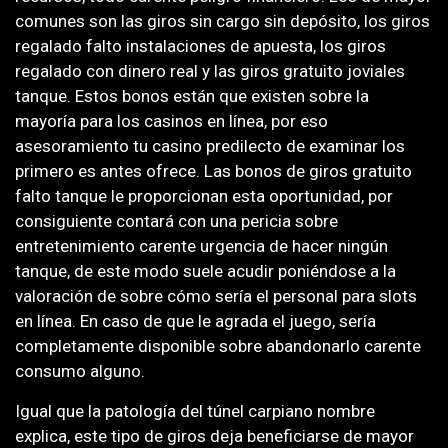
comunes son las giros sin cargo sin depósito, los giros
regalado falto instalaciones de apuesta, los giros
regalado con dinero real y las giros gratuito joviales
tanque. Estos bonos están que existen sobre la
mayoría para los casinos en línea, por eso
asesoramiento tu casino predilecto de examinar los
primero es antes ofrece. Las bonos de giros gratuito
falto tanque le proporcionan esta oportunidad, por
consiguiente contará con una pericia sobre
entretenimiento carente urgencia de hacer ningún
tanque, de este modo suele acudir poniéndose a la
valoración de sobre cómo serí­a el personal para slots
en línea. En caso de que le agrada el juego, sería
completamente disponible sobre abandonarlo carente
consumo alguno.
Igual que la patologí­a del túnel carpiano nombre
explica, este tipo de giros deja beneficiarse de mayor