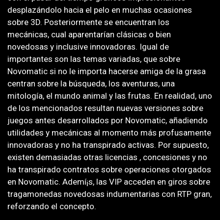
desplazándolo hacia el pelo en muchas ocasiones
sobre 3D. Posteriormente se encuentran los
mecánicas, cual aparentarían clásicas o bien
novedosas y inclusive innovadoras. Igual de
importantes son las temas variadas, que sobre
Novomatic si no le importa hacerse amiga de la grasa
centran sobre la búsqueda, los aventuras, una
mitología, el mundo animal y las frutas. En realidad, uno
de los mencionados resultan nuevas versiones sobre
juegos antes desarrollados por Novomatic, añadiendo
utilidades y mecánicas al momento más profusamente
innovadoras y no ha transpirado activas. Por supuesto,
existen demasiadas otras licencias , concesiones y no
ha transpirado contratos sobre operaciones otorgados
en Novomatic. Ademí¡s, las VIP acceden en giros sobre
tragamonedas novedosas indumentarias con RTP gran,
reforzando el concepto.