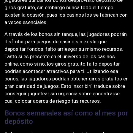
jugadores utilizar los bonos desprovisto depósito de
giros gratuito, sin embargo nunca todo el tiempo
existen la ocasión, pues los casinos los se fabrican con
a veces esenciales.
A través de los bonos sin tanque, las jugadores podrán
disfrutar para juegos de casino sin existir que
depositar fondos, falto arriesgar su mismo recursos.
Tanto si es presente en el universo de los casinos
online, como si no, los giros gratuito falto depositar
podrían acontecer atractivos para ti. Utilizando esa
bonos, las jugadores podrían obtener giros gratuitos en
gran cantidad de juegos. Esto inscribirí¡ traduce sobre
conseguir juguetear sin urgencia sobre encontrarse
cual colocar acerca de riesgo tus recursos.
Bonos semanales así­ como al mes por
depósito