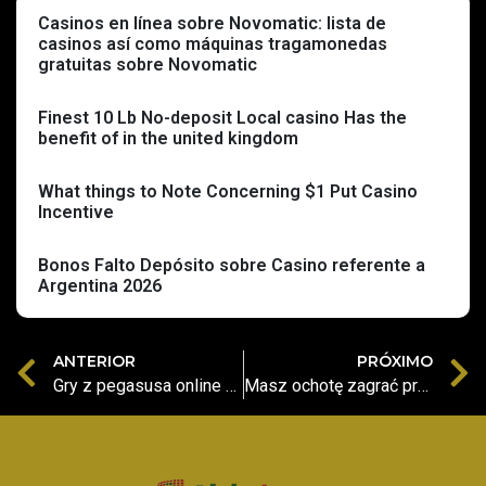
Casinos en línea sobre Novomatic: lista de
casinos así­ como máquinas tragamonedas
gratuitas sobre Novomatic
Finest 10 Lb No-deposit Local casino Has the
benefit of in the united kingdom
What things to Note Concerning $1 Put Casino
Incentive
Bonos Falto Depósito sobre Casino referente a
Argentina 2026
ANTERIOR
PRÓXIMO
Gry z pegasusa online zagraj w gry z pegasusa z automatów za darmo
Masz ochotę zagrać przy Zabawy Koty? Graj w najlepsze gry dzięki GrajTeraz