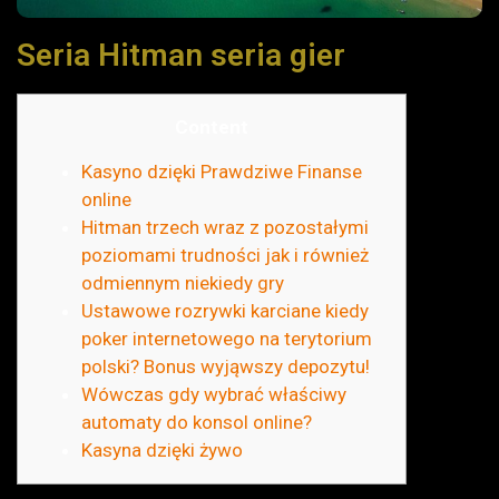
Seria Hitman seria gier
Content
Kasyno dzięki Prawdziwe Finanse
online
Hitman trzech wraz z pozostałymi
poziomami trudności jak i również
odmiennym niekiedy gry
Ustawowe rozrywki karciane kiedy
poker internetowego na terytorium
polski? Bonus wyjąwszy depozytu!
Wówczas gdy wybrać właściwy
automaty do konsol online?
Kasyna dzięki żywo