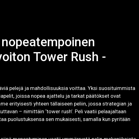
ja nopeatempoinen
voiton Tower Rush -
viä pelejä ja mahdollisuuksia voittaa. Yksi suosituimmista
apelit, joissa nopea ajattelu ja tarkat päätökset ovat
erityisesti yhteen tällaiseen peliin, jossa strategian ja
tavan – nimittäin ‘tower rush’. Peli vaatii pelaajaltaan
ntaa puolustuksensa sen mukaisesti, samalla kun pyritään