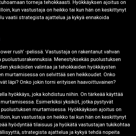
ät tuhoamaan torneja tehokkaasti. Hyökkäyksen ajoitus on
loin, kun vastustaja on heikko tai kun hän on keskittynyt
u vaatii strategista ajattelua ja kykyä ennakoida
n
ower rush’ -pelissä. Vastustaja on rakentanut vahvan
ta puolustusrakennuksia. Menestyksekäs puolustuksen
eiden yksiköiden valintaa ja tehokkaiden hyökkäysten
en murtamisessa on selvittää sen heikkoudet. Onko
ät läpi? Onko jokin torni erityisen haavoittuvainen?
ella hyökkäys, joka kohdistuu niihin. On tärkeää käyttää
 murtamisessa. Esimerkiksi yksiköt, jotka pystyvät
iä puolustuksen murtamisessa. Hyökkäyksen ajoitus on
loin, kun vastustaja on heikko tai kun hän on keskittynyt
keää hyödyntää tilaisuus ja hyökätä vastustajan tukikohtaa
lisyyttä, strategista ajattelua ja kykyä tehdä nopeita