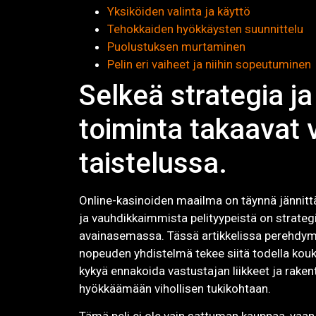
Yksiköiden valinta ja käyttö
Tehokkaiden hyökkäysten suunnittelu
Puolustuksen murtaminen
Pelin eri vaiheet ja niihin sopeutuminen
Selkeä strategia 
toiminta takaavat 
taistelussa.
Online-kasinoiden maailma on täynnä jännittä
ja vauhdikkaimmista pelityypeistä on strategi
avainasemassa. Tässä artikkelissa perehdymme 
nopeuden yhdistelmä tekee siitä todella koukut
kykyä ennakoida vastustajan liikkeet ja rake
hyökkäämään vihollisen tukikohtaan.