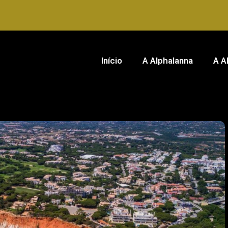
Início
A Alphalanna
A A