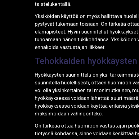
taistelukentällä.
Yksiköiden käyttöä on myös hallittava huolelli
pystyvät tukemaan toisiaan. On tärkeää otta
elämäpisteet. Hyvin suunnitellut hyökkäykse
tuhoamaan hänen tukikohdansa. Yksiköiden val
ennakoida vastustajan liikkeet.
Tehokkaiden hyökkäysten 
Hyökkäysten suunnittelu on yksi tärkeimmistä 
suunnitella huolellisesti, ottaen huomioon v
voi olla yksinkertainen tai monimutkainen, m
hyökkäyksessä voidaan lähettää suuri määrä 
hyökkäyksessä voidaan käyttää erilaisia yksik
maksimoidaan vahingonteko.
On tärkeää ottaa huomioon vastustajan puolu
tietyssä kohdassa, sinne voidaan keskittää h