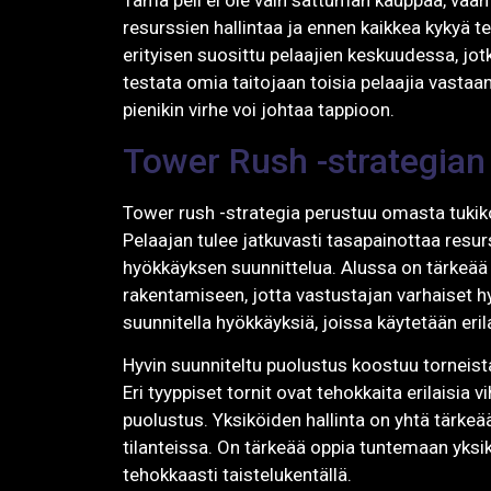
Tämä peli ei ole vain sattuman kauppaa, vaan
resurssien hallintaa ja ennen kaikkea kykyä te
erityisen suosittu pelaajien keskuudessa, jot
testata omia taitojaan toisia pelaajia vastaan.
pienikin virhe voi johtaa tappioon.
Tower Rush -strategian
Tower rush -strategia perustuu omasta tuki
Pelaajan tulee jatkuvasti tasapainottaa resu
hyökkäyksen suunnittelua. Alussa on tärkeää
rakentamiseen, jotta vastustajan varhaiset 
suunnitella hyökkäyksiä, joissa käytetään erilai
Hyvin suunniteltu puolustus koostuu torneis
Eri tyyppiset tornit ovat tehokkaita erilaisia
puolustus. Yksiköiden hallinta on yhtä tärkeää,
tilanteissa. On tärkeää oppia tuntemaan yksi
tehokkaasti taistelukentällä.