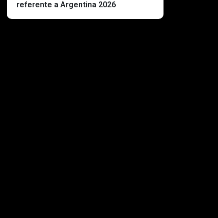
referente a Argentina 2026