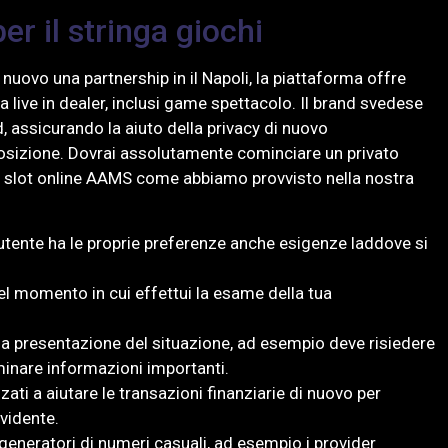
r il stringa giochi
nuovo una partnership in il Napoli, la piattaforma offre
 live in dealer, inclusi game spettacolo. Il brand svedese
 assicurando la aiuto della privacy di nuovo
posizione. Dovrai assolutamente cominciare un privato
ti slot online AAMS come abbiamo provvisto nella nostra
ente ha le proprie preferenze anche esigenze laddove si
el momento in cui effettui la esame della tua
la presentazione del situazione, ad esempio deve risiedere
inare informazioni importanti.
nzati a aiutare le transazioni finanziarie di nuovo per
evidente.
eneratori di numeri casuali, ad esempio i provider