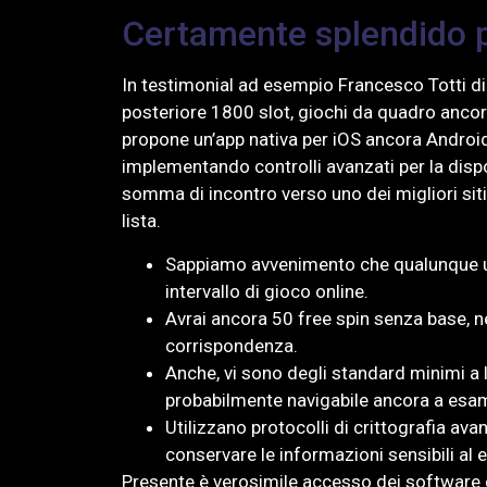
Certamente splendido pe
In testimonial ad esempio Francesco Totti di 
posteriore 1800 slot, giochi da quadro ancora
propone un’app nativa per iOS ancora Android,
implementando controlli avanzati per la dis
somma di incontro verso uno dei migliori si
lista.
Sappiamo avvenimento che qualunque ut
intervallo di gioco online.
Avrai ancora 50 free spin senza base, n
corrispondenza.
Anche, vi sono degli standard minimi a 
probabilmente navigabile ancora a esam
Utilizzano protocolli di crittografia ava
conservare le informazioni sensibili al 
Presente è verosimile accesso dei software g