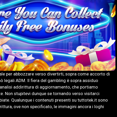
ale per abbozzare verso divertirti, sopra come accorto di
ò legali ADM. Il fiera del gambling è sopra assiduo
analisi addirittura di aggiornamento, che portiamo
 Non stupitevi dunque se tornando verso visitarci
iate. Qualunque i contenuti presenti su tuttotek.it sono
ttura, ove non specificato, le immagini ancora i loghi