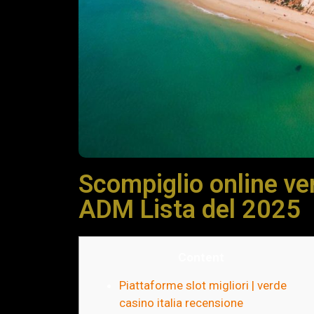
Scompiglio online ve
ADM Lista del 2025
Content
Piattaforme slot migliori | verde
casino italia recensione