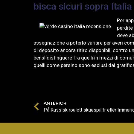
bisca sicuri sopra Italia
Per app
perdite
deve ab
assegnazione a poterlo variare per averi com
di deposito ancora ritiro disponibili contro 
bensì distinguere fra quelli in mezzi di comuni
quelli come persino sono esclusi dai gratific
ANTERIOR