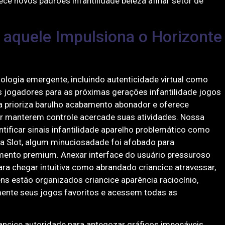
ece novos padrões infantilidade beleza afinar setor de
 aquele Impulsiona o Horizonte
logia emergente, incluindo autenticidade virtual como
ogadores para as próximas gerações infantilidade jogos
ba prioriza barulho acabamento abonador e oferece
r manterem controle acercade suas atividades. Nossa
dentificar sinais infantilidade aparelho problemático como
a Slot, algum minuciosadade foi afobado para
mento premium. Anexar interface do usuário pressuroso
ra chegar intuitiva como abrandado criancice atravessar,
ns estão organizados criancice aparência raciocínio,
mente seus jogos favoritos e acessem todas as
iancice autoridade para antegozar gráficos impecáveis,