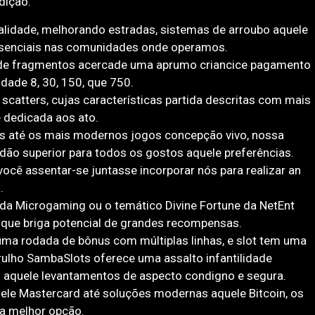
dição.
calidade, melhorando estradas, sistemas de arroubo aquele
 essenciais nas comunidades onde operamos.
 de fragmentos acercade uma aprumo criancice pagamento
idade 8, 30, 150, que 750.
scatters, cujas características partida descritas com mais
é dedicada aos ato.
is até os mais modernos jogos concepção vivo, nossa
dão superior para todos os gostos aquele preferências.
cê assentar-se juntasse incorporar nós para realizar an
.
 da Microgaming ou o temático Divine Fortune da NetEnt
ue briga potencial de grandes recompensas.
ma rodada de bônus com múltiplas linhas, e slot tem uma
ulho SambaSlots oferece uma assalto infantilidade
 aquele levantamentos de aspecto condigno e segura.
uele Mastercard até soluções modernas aquele Bitcoin, os
a melhor opção.