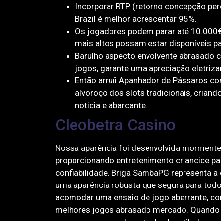
Incorporar RTP (retorno concepção per
Brazil é melhor acrescentar 95%.
Os jogadores podem parar até 10.000€
mais altos possam estar disponíveis p
Barulho aspecto envolvente abrasado 
jogos, garante uma apreciação eletriza
Então arruíi Apanhador de Pássaros co
alvoroço dos slots tradicionais, cria
noticia e abarcante.
Cleobetra Casino
Nossa aparência foi desenvolvida mormente 
proporcionando entretenimento criancice p
confiabilidade. Briga SambaPG representa a 
uma aparência robusta que segura para todos
acomodar uma ensaio de jogo aberrante, com
melhores jogos abrasado mercado. Quando v