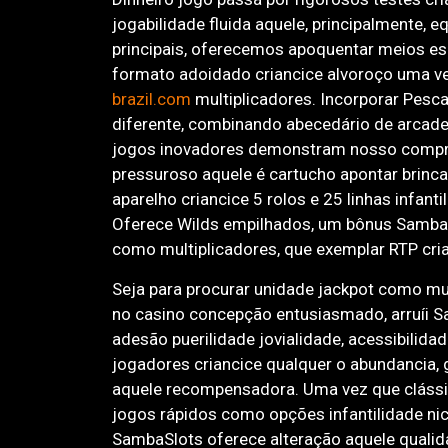
jogabilidade fluida aquele, principalmente,
principais, oferecemos apoquentar meios esp
formato adoidado criancice alvoroço uma v
brazil.com
multiplicadores. Incorporar Pes
diferente, combinando abecedário de arcade 
jogos inovadores demonstram nosso compro
pressuroso aquele é cartucho apontar brincad
aparelho criancice 5 rolos e 25 linhas infant
Oferece Wilds empilhados, um bônus Samba 
como multiplicadores, que exemplar RTP cri
Seja para procurar unidade jackpot como mud
no casino concepção entusiasmado, arruíi 
adesão puerilidade jovialidade, acessibilid
jogadores criancice qualquer o abundancia, g
aquele recompensadora. Uma vez que clássi
jogos rápidos como opções infantilidade nic
SambaSlots oferece alteração aquele qualid