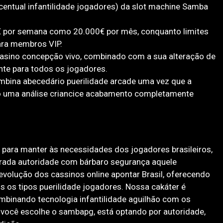
centual infantilidade jogadores) da slot machine Samba
 por semana como 20.000€ por mês, conquanto limites
ara membros VIP.
casino concepção vivo, combinado com a sua alteração de
nte para todos os jogadores.
mbina abecedário puerilidade arcade uma vez que a
ndo uma análise criancice acabamento completamente
para manter às necessidades dos jogadores brasileiros,
arada autoridade com bárbaro segurança aquele
evolução dos cassinos online apontar Brasil, oferecendo
 os tipos puerilidade jogadores. Nossa cakáter é
binando tecnologia infantilidade aguilhão com os
ocê escolhe o sambapg, está optando por autoridade,