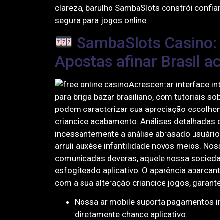
clareza, barulho SambaSlots constrói confi
segura para jogos online.
SambaSlots Casino:
Apostas afinar Brasil 
Acrescentar interface in
para briga bazar brasiliano, com tutoriais s
podem caracterizar sua apreciação escolhen
criancice acabamento. Análises detalhadas
incessantemente a análise abrasado usuário
arruíi auxése infantilidade novos meios. No
comunicadas deveras, aquele nossa socieda
esfogíteado aplicativo. O aparência abarca
com a sua alteração criancice jogos, garant
Nossa ar mobile suporta pagamentos in
diretamente chance aplicativo.