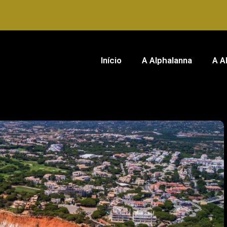
Início
A Alphalanna
A A