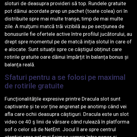
sloturi de deasupra provideri să top. Rundele gratuite
pot dăinui acordate prep un pachet (toate colea) ori în
distribuite spre mai multe tranșe, timp de mai multe
zile. A mulţumi matcă trăi vizibilă au pe secțiunea de
bonusurile fie ofertele active între profilul jucătorului, au
drept spre momentul pe de matcă iniția slotul în care of
e alocate. Sunt situații spre ce câștigul obținut care
rotirile gratuite oare dăinui împărțit în balanța bonus și
balanța reală.
Sfaturi pentru a se folosi pe maximal
de rotirile gratuite
Funcționalitățile expresive printre Dracula slot sunt
captivante și te vor ține angrenat pe anotimp când vei
afla care ochii deasupra câștiguri. Dracula este un slot
video ce 40 ş linii de vărsare când rulează în platforma
sof o celor să de NetEnt. Jocul îl are spre centrul
atenției spre cel mai faimos vampir între popor și