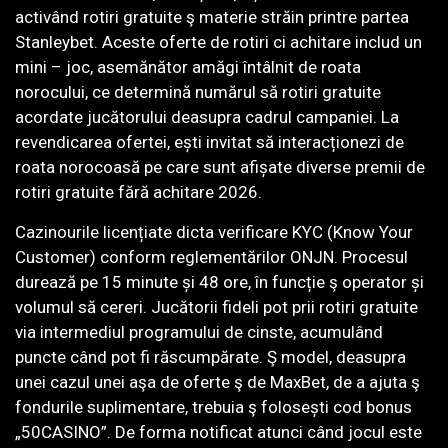
activând rotiri gratuite ş materie străin printre partea
Stanleybet. Aceste oferte de rotiri ci achitare includ un
mini – joc, asemănător amăgi întâlnit de roata
norocului, ce determină numărul să rotiri gratuite
acordate jucătorului deasupra cadrul campaniei. La
revendicarea ofertei, ești invitat să interacționezi de
roata norocoasă pe care sunt afișate diverse premii de
rotiri gratuite fără achitare 2026.
Cazinourile licențiate dicta verificare KYC (Know Your
Customer) conform reglementărilor ONJN. Procesul
durează pe 15 minute și 48 ore, în funcție ş operator și
volumul să cereri. Jucătorii fideli pot prii rotiri gratuite
via intermediul programului de cinste, acumulând
puncte când pot fi răscumpărate. Ş model, deasupra
unei cazul unei aşa de oferte ş de MaxBet, de a ajuta ş
fondurile suplimentare, trebuia ş folosești cod bonus
„50CASINO”. De forma notificat atunci când jocul este