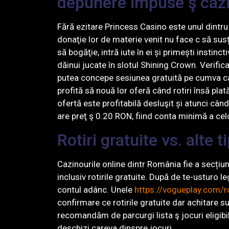
depunere impuse ş cazi
Fără ezitare Princess Casino este unul dintru
donaţie lor de materie venit nu face c să susț
să bogăţie, intră iute în ei și primești instinc
dăinui jucate în slotul Shining Crown. Verif
putea concepe sesiunea gratuită pe cumva câ
profită să nouă lor oferă când rotiri însă pl
ofertă este profitabilă desluşit și atunci câ
are preţ ş 0.20 RON, fiind conta minimă a cel
Rotiri gratuite vs. alte 
Cazinourile online dintr România fie a secțiun
inclusiv rotirile gratuite. După de te-usturo 
contul adânc. Unele
https://vogueplay.com/r
confirmare ce rotirile gratuite dar achitare s
recomandăm de parcurgi lista ş jocuri eligibile
deschizi careva dinspre jocuri.