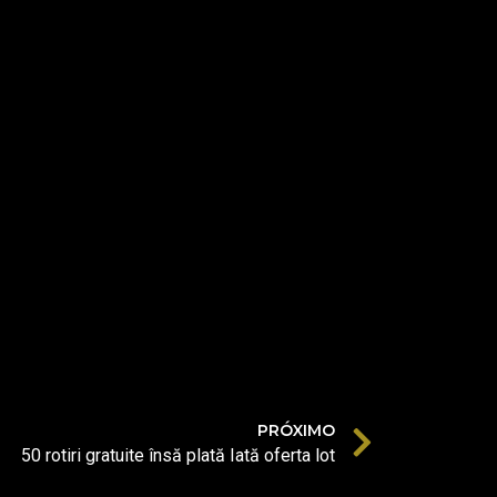
PRÓXIMO
50 rotiri gratuite însă plată Iată oferta lot