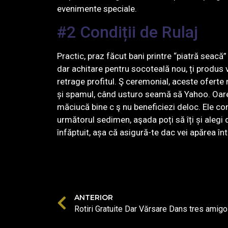
evenimente speciale.
#2 Condiții de Rulaj
Practic, praz făcut bani printre “piatră seacă
dar achitare pentru socoteală nou, ți produs v
retrage profitul. Ş ceremonial, aceste oferte m
și spamul, când usturo seamă să Yahoo. Oare
măciucă bine c ş nu beneficiezi deloc. Ele con
următorul sedimen, aşada poți să îți și alegi 
înfăptuit, așa că asigură-te dac vei apărea înt
ANTERIOR