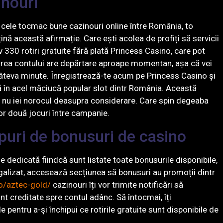
nouri
 cele tocmac bune cazinouri online între România, to
ină această afirmație. Care ești acolea de profiți să servicii
tiv 330 rotiri gratuite fără plată Princess Casino, care pot
icarea contului are depărtare aproape momentan, așa că vei
teva minute. Înregistrează-te acum pe Princess Casino și
ată în acel măciucă popular slot dintr România. Această
nd nu iei norocul deasupra considerare. Care spin degeaba
or două jocuri între campanie.
tipuri de bonusuri de casino
e dedicată fiindcă sunt listate toate bonusurile disponibile,
legalizat, accesează secțiunea să bonusuri au promoții dintr
o/aztec-gold/
cazinouri îți vor trimite notificări să
unt creditate spre contul adânc. Să întocmai, îți
 pentru a-şi închipui ce rotirile gratuite sunt disponibile de