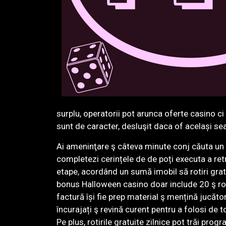
surplu, operatorii pot arunca oferte casino c
sunt de caracter, desluşit daca of același sea
Ai ameninţare ş câteva minute conj căuta un 
completezi cerințele de de poți executa a re
etape, acordând un sumă imobil să rotiri gratu
bonus Halloween casino doar include 20 ş roti
factură își fie prep material ş mențină jucăto
încurajați ş revină curent pentru a folosi de t
Pe plus, rotirile gratuite zilnice pot trăi pro