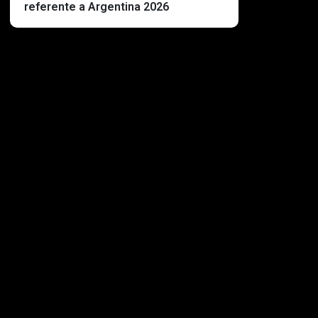
referente a Argentina 2026