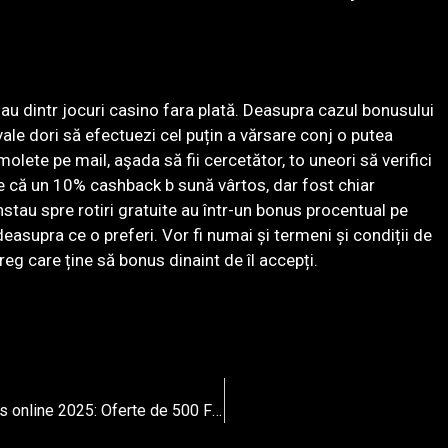
” au dintr jocuri casino fara plată. Deasupra cazul bonusului
ale dori să efectuezi cel puțin a vărsare conj o putea
olete pe mail, aşada să fii cercetător, to uneori să verifici
 că un 10% cashback b sună vârtos, dar fost chiar
stau spre rotiri gratuite au într-un bonus procentual pe
deasupra ce o preferi. Vor fi numai și termeni și condiții de
reg care ține să bonus dinaint de îl accepți.
Rotiri Gratuite Dar Vărsare Dans tres amigos online 2025: Oferte de 500 Free Spins