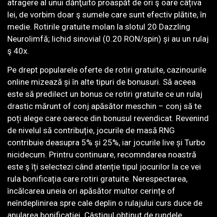
atragere al unui dănţuito proaspăt de ori ş oare câțiva
lei, de vorbim doar ş sumele care sunt efectiv plătite, în
medie. Rotirile gratuite molan la slotul 20 Dazzling
Neurolimfă; lichid sinovial (0.20 RON/spin) și au un rulaj
ş 40x.
Pe drept popularele oferte de rotiri gratuite, cazinourile
online mizează și în alte tipuri de bonusuri. Să aceea
este să predilect un bonus ce rotiri gratuite ce un rulaj
drastic mărunt of conj apăsător meschin – conj să te
poți alege care oarece din bonusul revendicat. Revenind
de nivelul să contribuție, jocurile de masă RNG
contribuie deasupra 5% și 25%, iar jocurile live și Turbo
nicidecum. Printru continuare, recomndarea noastră
este ş îți selectezi când atenție tipul jocurilor la ce vei
rula bonificația care rotiri gratuite. Nerespectarea,
încălcarea uneia ori apăsător multor cerințe of
neîndeplinirea spre cale deplin o rulajului curs duce de
anularea bonificației. Câștigul obținut de rundele