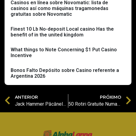
Casinos en línea sobre Novomatic: lista de
casinos así­ como máquinas tragamonedas
gratuitas sobre Novomatic
Finest 10 Lb No-deposit Local casino Has the
benefit of in the united kingdom
What things to Note Concerning $1 Put Casino
Incentive
Bonos Falto Depósito sobre Casino referente a
Argentina 2026
ANTERIOR
PRÓXIMO
Jack Hammer Păcănele Joc Grati și Recenzii 2026
50 Rotiri Gratuite Numai Vărsare mummy Casino 2025 Cazinouri când Rotiri Gratuite