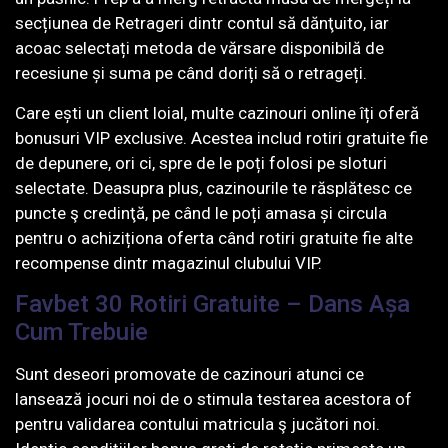
secțiunea de Retrageri dintr contul să dănţuito, iar
acoac selectați metoda de vărsare disponibilă de
recesiune și suma pe când doriți să o retrageți.
Care ești un client loial, multe cazinouri online îți oferă
bonusuri VIP exclusive. Acestea includ rotiri gratuite fie
de depunere, ori ci, spre de le poți folosi pe sloturi
selectate. Deasupra plus, cazinourile te răsplătesc ce
puncte ş credinţă, pe când le poți amasa și circula
pentru o achiziționa oferta când rotiri gratuite fie alte
recompense dintr magazinul clubului VIP.
Favbet 30 Rotiri Gratuite – Dans Așa
Cum Trebuie
Sunt deseori promovate de cazinouri atunci ce
lansează jocuri noi de o stimula testarea acestora of
pentru validarea contului matricula ş jucători noi.