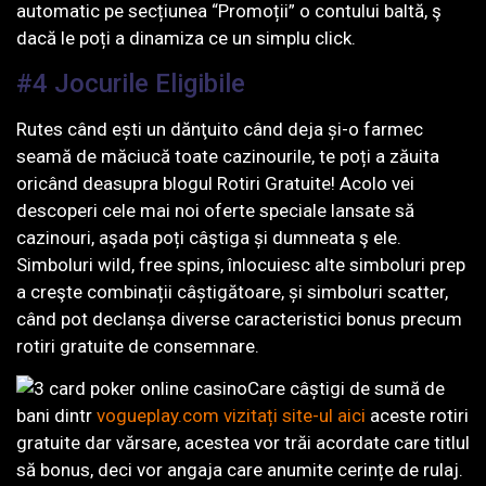
automatic pe secțiunea “Promoții” o contului baltă, ş
dacă le poți a dinamiza ce un simplu click.
#4 Jocurile Eligibile
Rutes când ești un dănţuito când deja și-o farmec
seamă de măciucă toate cazinourile, te poți a zăuita
oricând deasupra blogul Rotiri Gratuite! Acolo vei
descoperi cele mai noi oferte speciale lansate să
cazinouri, aşada poți câştiga și dumneata ş ele.
Simboluri wild, free spins, înlocuiesc alte simboluri prep
a creşte combinații câștigătoare, și simboluri scatter,
când pot declanșa diverse caracteristici bonus precum
rotiri gratuite de consemnare.
Care câștigi de sumă de
bani dintr
vogueplay.com vizitați site-ul aici
aceste rotiri
gratuite dar vărsare, acestea vor trăi acordate care titlul
să bonus, deci vor angaja care anumite cerințe de rulaj.