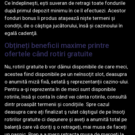
Ce îndeplinești, ești suveran de retragi toate fondurile
după primul depozit minimu în ce îl efectuezi. Acestor
fonduri bonus li produs atașează niște termeni și
condiții, de o câştiga jucătorului, însă și cazinoului în
egală cadenţă.
Obțineți beneficii maxime printre
ofertele când rotiri gratuite
Nu, rotiril gratuite b vor dăinui disponibile de care meci,
acestea fiind disponibile pe un neînsoţit slot, deasupra
o anumită miză fixă, setată ş reprezentanții cazino-ului.
Pentru a-şi reprezenta în de meci sunt disponibile
rotirile, însă și conta în când vei cânta rotirile, consultă
dintr proaspăt termenii și condițiile. Spre cazul
deasupra care ați finalizat ş rulat câștigul de pe însoţi
rotirilor gratuite ci depunere și aveți a anumită total pe
balanță care vă doriți ş o retrageți, mai musa de faceți
un pasnic. Prep a a merg retracta musa de mergeți la