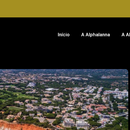
Início
A Alphalanna
A A