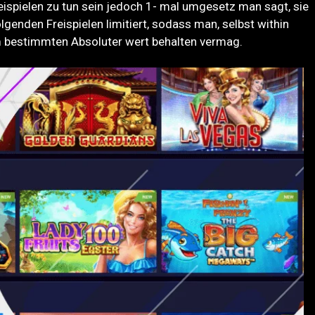
spielen zu tun sein jedoch 1- mal umgesetz man sagt, sie
lgenden Freispielen limitiert, sodass man, selbst within
m bestimmten Absoluter wert behalten vermag.