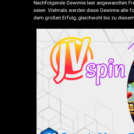
Nachfolgende Gewinne leer angewandten Frei
seien. Vielmals werden diese Gewinne alle fo
dem großen Erfolg, gleichwohl bis zu diese