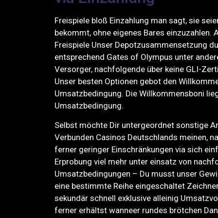
Freispiele bloß Einzahlung man sagt, sie se
bekommt, ohne eigenes Bares einzuzahlen. Ab
Freispiele Unser Depotzusammensetzung du
entsprechend Gates of Olympus unter ander
Versorger, nachfolgende über keine GLI-Zert
Unser besten Optionen gebot den Willkomme
Umsatzbedingung. Die Willkommensboni liege
Umsatzbedingung.
Selbst möchte Dir untergeordnet sonstige Ar
Verbunden Casinos Deutschlands meinen, nac
ferner geringer Einschränkungen via sich ei
Erprobung viel mehr unter einsatz von nachf
Umsatzbedingungen – Du musst unser Gewinn
eine bestimmte Reihe eingeschaltet Zeichnen,
sekundär schnell exklusive alleinig Umsatzv
ferner erhältst wanneer rundes brötchen Da