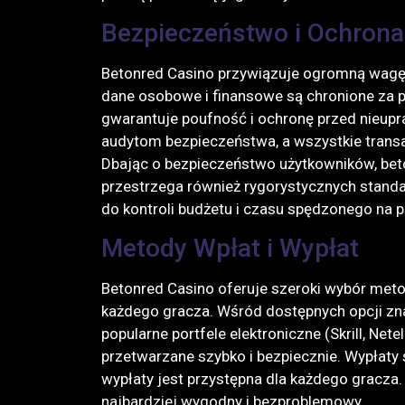
Bezpieczeństwo i Ochron
Betonred Casino przywiązuje ogromną wagę
dane osobowe i finansowe są chronione za
gwarantuje poufność i ochronę przed nieup
audytom bezpieczeństwa, a wszystkie trans
Dbając o bezpieczeństwo użytkowników, bet
przestrzega również rygorystycznych standa
do kontroli budżetu i czasu spędzonego na p
Metody Wpłat i Wypłat
Betonred Casino oferuje szeroki wybór metod
każdego gracza. Wśród dostępnych opcji znaj
popularne portfele elektroniczne (Skrill, Net
przetwarzane szybko i bezpiecznie. Wypłaty 
wypłaty jest przystępna dla każdego gracza. 
najbardziej wygodny i bezproblemowy.