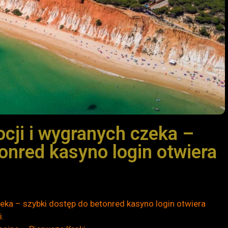
ocji i wygranych czeka –
onred kasyno login otwiera
czeka – szybki dostęp do betonred kasyno login otwiera
i.