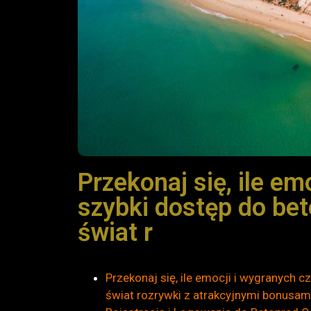
Przekonaj się, ile em
szybki dostęp do bet
świat r
Przekonaj się, ile emocji i wygranych 
świat rozrywki z atrakcyjnymi bonusam