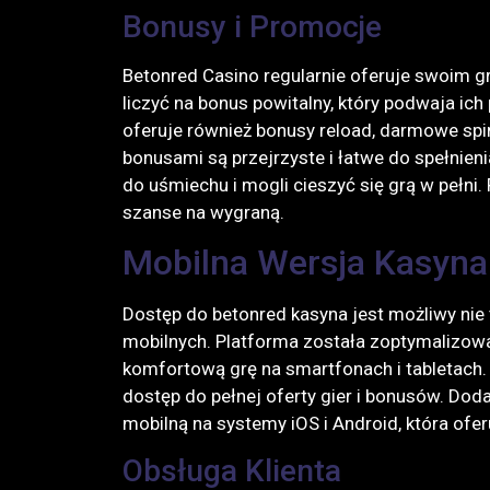
Bonusy i Promocje
Betonred Casino regularnie oferuje swoim 
liczyć na bonus powitalny, który podwaja ic
oferuje również bonusy reload, darmowe spin
bonusami są przejrzyste i łatwe do spełnien
do uśmiechu i mogli cieszyć się grą w pełn
szanse na wygraną.
Mobilna Wersja Kasyna 
Dostęp do betonred kasyna jest możliwy nie 
mobilnych. Platforma została zoptymalizowa
komfortową grę na smartfonach i tabletach.
dostęp do pełnej oferty gier i bonusów. Do
mobilną na systemy iOS i Android, która ofe
Obsługa Klienta