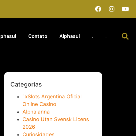
lphasul
Contato
Alphasul
.
.
Categorias
1xSlots Argentina Oficial
Online Casino
Alphalanna
Casino Utan Svensk Licens
2026
Curiosidades