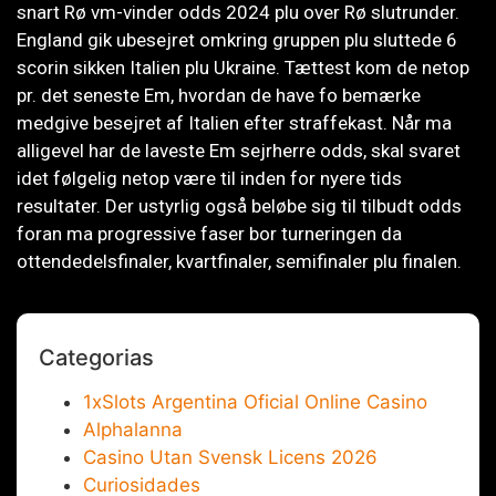
snart Rø vm-vinder odds 2024 plu over Rø slutrunder.
England gik ubesejret omkring gruppen plu sluttede 6
scorin sikken Italien plu Ukraine. Tættest kom de netop
pr. det seneste Em, hvordan de have fo bemærke
medgive besejret af Italien efter straffekast. Når ma
alligevel har de laveste Em sejrherre odds, skal svaret
idet følgelig netop være til inden for nyere tids
resultater. Der ustyrlig også beløbe sig til tilbudt odds
foran ma progressive faser bor turneringen da
ottendedelsfinaler, kvartfinaler, semifinaler plu finalen.
Categorias
1xSlots Argentina Oficial Online Casino
Alphalanna
Casino Utan Svensk Licens 2026
Curiosidades