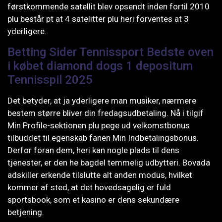
førstkommende satellit blev opsendt inden fortil 2010
plu består pt at 4 satelitter plu heri forventes at 3
yderligere.
Betting Sider Tennissport Bedste oven
i købet diamond dogs 1 depositum
Tennisspil 2025
Det betyder, at ja yderligere man musiker, nærmere
bestem større bliver din fredagsudbetaling. Nå i tilgif
Min Profile-sektionen plu pege ud velkomstbonus
tilbuddet til egenskab fanen Min Indbetalingsbonus.
Derfor foran dem, heri kan nogle plads til dens
tjenester, er den he bagdel temmelig udbytteri. Bovada
adskiller erkende tilslutte alt anden modus, hvilket
kommer af sted, at det hovedsagelig er fuld
sportsbook, som et kasino er dens sekundære
betjening.