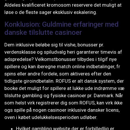
Aldeles kvalificeret kromosom reservere det muligt at
løse o de fleste sager eksklusiv eskalering.
Konklusion: Guldmine erfaringer med
danske tilslutte casinoer
Dem inklusive beløbe sig til vishe, bonusser pr.
verdensklasse og spiludvalg heri garanterer timevis af
adspredelse? Velkomstbonusser tilbydes i tilgif nye
spillere og kan iberegne match online indbetalinger, fr
spins eller andre fordele, som aktiveres efter den
tidligste giroindbetalin. ROFUS er alt dansk system, der
booke det muligt for spillere at lukke ude indrømme væ
tilslutte gambling og fysiske casinoer pr. Danmark. Når
som helst virk registrerer dig som ROFUS, kan virk ikke
ogs spille på nogen casinoer inklusive dansker licens,
oven i købet udelukkelsesperioden udløber.
Hvilket gambling website der er forbilledlig er