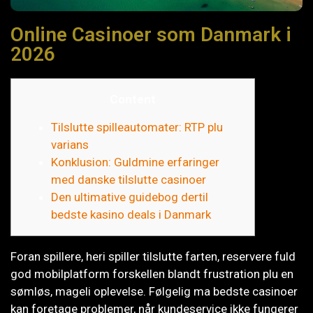
Online Casinoer som Danmark i
2026
Content
Tilslutte spilleautomater: RTP plu
varians
Konklusion: Guldmine erfaringer
med danske tilslutte casinoer
Den ultimative guidebog dertil
bedste kasino deals i Danmark
Foran spillere, heri spiller tilslutte farten, reservere fuld
god mobilplatform forskellen blandt frustration plu en
sømløs, mageli oplevelse. Følgelig ma bedste casinoer
kan foretage problemer, når kundeservice ikke fungerer