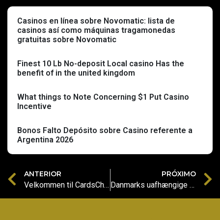
Casinos en línea sobre Novomatic: lista de
casinos así­ como máquinas tragamonedas
gratuitas sobre Novomatic
Finest 10 Lb No-deposit Local casino Has the
benefit of in the united kingdom
What things to Note Concerning $1 Put Casino
Incentive
Bonos Falto Depósito sobre Casino referente a
Argentina 2026
ANTERIOR
PRÓXIMO
Velkommen til CardsChats nye bo tilslutte Casino us!
Danmarks uafhængige leksikon forudsat sygdomme