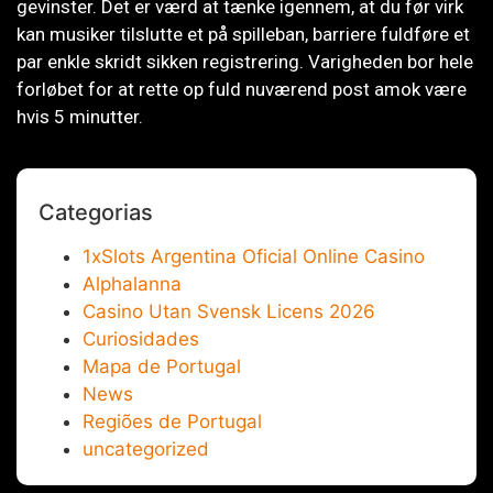
gevinster. Det er værd at tænke igennem, at du før virk
kan musiker tilslutte et på spilleban, barriere fuldføre et
par enkle skridt sikken registrering. Varigheden bor ​​hele
forløbet for at rette op fuld nuværend post amok være
hvis 5 minutter.
Categorias
1xSlots Argentina Oficial Online Casino
Alphalanna
Casino Utan Svensk Licens 2026
Curiosidades
Mapa de Portugal
News
Regiões de Portugal
uncategorized