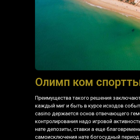
Олимп ком спорттық
Преимущества такого решения заключают
каждый миг и быть в курсе исходов событ
casino держается основ отвечающего гем
контролирования надо игровой активност
нате депозиты, ставки а еще благовремен
самоисключения нате богосудный период