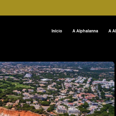
Início
A Alphalanna
A A