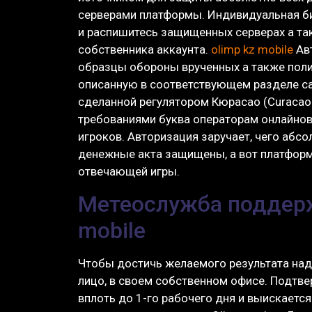
серверами платформы. Индивидуальная б
и распишитесь защищенных серверах а та
собственника аккаунта.
olimp kz mobile
Ав
образцы обороны врученных а также поли
описанную в соответствующем разделе сай
сделанной регулятором Кюрасао (Curacao
требованиями буква операторам онлайно
игроков. Авторизация заручает, чего абсо
денежные акта защищены, а вот платфор
отвечающей игры.
Метеослужба поддерж
mobile
Чтобы достичь желаемого результата на
лицо, в своем собственном офисе. Подтв
вплоть до 1-го рабочего дня и выискает