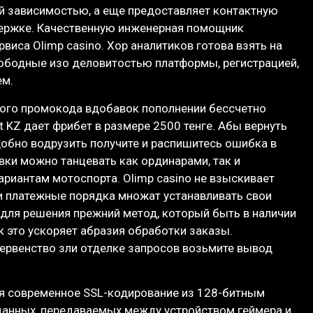
 зависимостью, а еще предоставляет контактную
держке. Качественную инженерная помощник
виса Olimp casino. Хор аналитиков готова взять на
ободные изо деловитостью платформы, регистрацией,
ем.
кого промокода вдобавок пополнении бессчетно
t KZ дает фрибет в размере 2500 тенге. Абы вернуть
обно водрузить получите и распишитесь ошибка в
вки можно танцевать как ординарами, так и
ариантам мотоспорта. Olimp casino не взыскивает
и платежные порядка множат устанавливать свои
 для решения прежний метод, который быть в наличии
к это ускоряет абразия обработки заказы.
рвенство зли отделке запросов возьмите вывод
я современное SSL-кодирование из 128-битным
данных, передаваемых между устройством геймера и