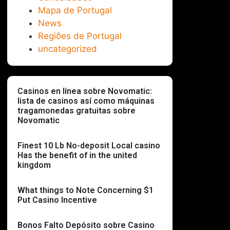
Mapa de Portugal
News
Regiões de Portugal
uncategorized
Casinos en línea sobre Novomatic:
lista de casinos así­ como máquinas
tragamonedas gratuitas sobre
Novomatic
Finest 10 Lb No-deposit Local casino
Has the benefit of in the united
kingdom
What things to Note Concerning $1
Put Casino Incentive
Bonos Falto Depósito sobre Casino