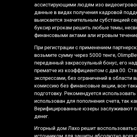
ассистирующими людям изо видеоигровой
данные в видах получения кадровой под
выискается значительным субстанцией сер
буксир игрокам решить любые темы, несв
финансовыми актами али игровым течени
При регистрации с применением партнерс
возьмите сумму через 5000 тенге, OlimpBe
переданный закрасоульный бонус, его над
прематче из коэффициентом с два.00. Ста
экспрессами, без ограничений в области в
комиссию без финансовые акции, все-так
подготовку. Рекомендуется использовать
использован для пополнения счета, так ка
Верифицированные юзеры заслуживают пе
денег.
Игорный дом Лахо решит воспользоватьс
источником для защиты абсолютно всех 