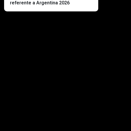
referente a Argentina 2026