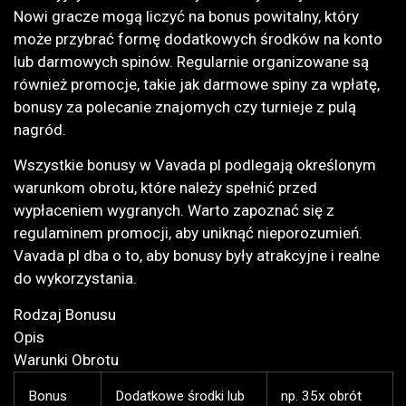
Nowi gracze mogą liczyć na bonus powitalny, który
może przybrać formę dodatkowych środków na konto
lub darmowych spinów. Regularnie organizowane są
również promocje, takie jak darmowe spiny za wpłatę,
bonusy za polecanie znajomych czy turnieje z pulą
nagród.
Wszystkie bonusy w Vavada pl podlegają określonym
warunkom obrotu, które należy spełnić przed
wypłaceniem wygranych. Warto zapoznać się z
regulaminem promocji, aby uniknąć nieporozumień.
Vavada pl dba o to, aby bonusy były atrakcyjne i realne
do wykorzystania.
Rodzaj Bonusu
Opis
Warunki Obrotu
Bonus
Dodatkowe środki lub
np. 35x obrót