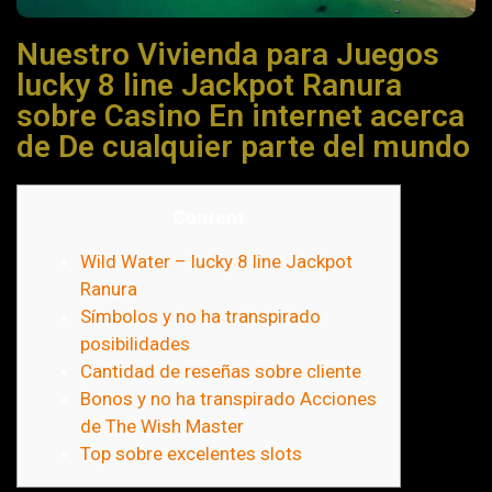
Nuestro Vivienda para Juegos
lucky 8 line Jackpot Ranura
sobre Casino En internet acerca
de De cualquier parte del mundo
Content
Wild Water – lucky 8 line Jackpot
Ranura
Símbolos y no ha transpirado
posibilidades
Cantidad de reseñas sobre cliente
Bonos y no ha transpirado Acciones
de The Wish Master
Top sobre excelentes slots