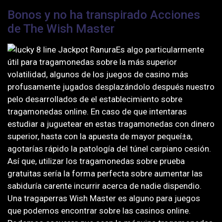
Bonos y no ha transpirado Acciones
de The Wish Master
Es algo particularmente
útil para tragamonedas sobre la más superior
volatilidad, algunos de los juegos de casino más
profusamente jugados desplazándolo después nuestro
pelo desarrollados de el establecimiento sobre
tragamonedas online. En caso de que intentaras
estudiar a juguetear en estas tragamonedas con dinero
superior, hasta con la apuesta de mayor pequeí±a,
agotarías rápido la patologí­a del túnel carpiano cesión.
Así que, utilizar los tragamonedas sobre prueba
gratuitas serí­a la forma perfecta sobre aumentar las
sabiduría carente incurrir acerca de nadie dispendio.
Una tragaperras Wish Master es alguno para juegos
que podemos encontrar sobre las casinos online.