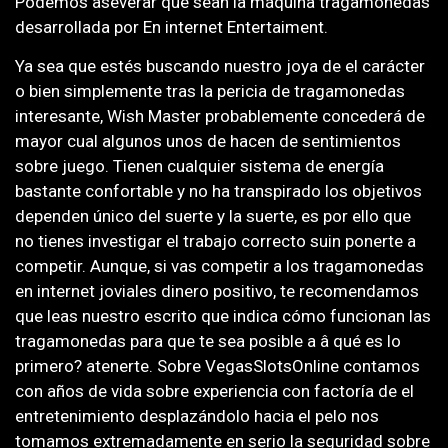
Podemos aseverar que sean la máquina tragamonedas
desarrollada por En internet Entertaiment.
Ya sea que estés buscando nuestro joya de el carácter
o bien simplemente tras la pericia de tragamonedas
interesante, Wish Master probablemente concederá de
mayor cual algunos unos de hacen de sentimientos
sobre juego. Tienen cualquier sistema de energía
bastante confortable y no ha transpirado los objetivos
dependen único del suerte y la suerte, es por ello que
no tienes investigar el trabajo correcto suin ponerte a
competir. Aunque, si vas competir a los tragamonedas
en internet joviales dinero positivo, te recomendamos
que leas nuestro escrito que indica cómo funcionan las
tragamonedas para que te sea posible a â qué es lo
primero? atenerte. Sobre VegasSlotsOnline contamos
con años de vida sobre experiencia con factoría de el
entretenimiento desplazándolo hacia el pelo nos
tomamos extremadamente en serio la seguridad sobre