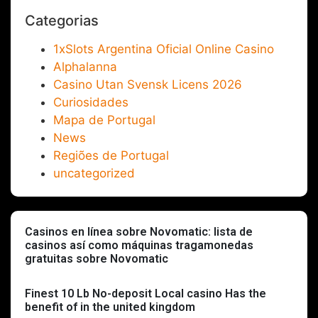
Categorias
1xSlots Argentina Oficial Online Casino
Alphalanna
Casino Utan Svensk Licens 2026
Curiosidades
Mapa de Portugal
News
Regiões de Portugal
uncategorized
Casinos en línea sobre Novomatic: lista de
casinos así­ como máquinas tragamonedas
gratuitas sobre Novomatic
Finest 10 Lb No-deposit Local casino Has the
benefit of in the united kingdom