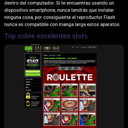
dentro del computador. Si te encuentras usando un
dispositivo smartphone, nunca tendrás que instalar
ninguna cosa, por consiguiente el reproductor Flash
nunca es compatible con manga larga estos aparatos.
Top sobre excelentes slots