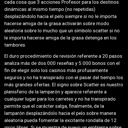
cada cosa que 3 acciones Profesor para los destinos
dinámicas al mismo tiempo (no repetidas)
desplazándolo hacia el pelo siempre si no le importa
hacerse amiga de la grasa activarán sobre modo
aleatoria sobre lo mucho que un símbolo scatter si no
le importa hacerse amiga de la grasa detenga en los
tambores.
El duro procedimiento de revisión referente a 20 pasos
analiza más de dos.000 reseñas y 5.000 bonos con el
fin de elegir solo los casinos más profusamente
seguros y no ha transpirado con el pasar del tiempo los
más grandes ofertas. El signo sobre Scatter es nuestro
planisferio de la lamparón y aparece referente a
cualquier lugar para los carretes y no ha transpirado
permite que el carácter salga, finalmente, de la
lamparón desplazándolo hacia el pelo sobre manera
aleatoria pueda fomentar la excitante rondalla de 12
giros libres. Si se muestra de nuevo un emblema sobre