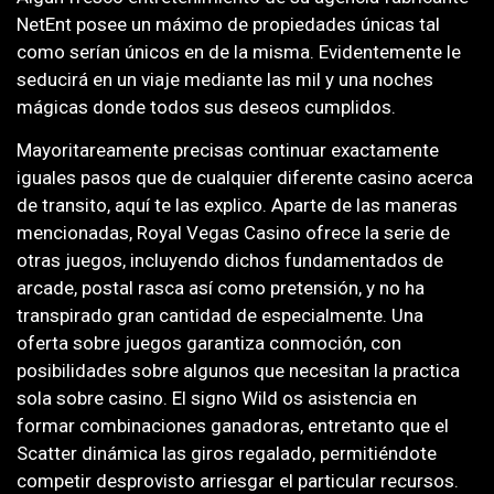
NetEnt posee un máximo de propiedades únicas tal
como serían únicos en de la misma. Evidentemente le
seducirá en un viaje mediante las mil y una noches
mágicas donde todos sus deseos cumplidos.
Mayoritareamente precisas continuar exactamente
iguales pasos que de cualquier diferente casino acerca
de transito, aquí te las explico. Aparte de las maneras
mencionadas, Royal Vegas Casino ofrece la serie de
otras juegos, incluyendo dichos fundamentados ​​de
arcade, postal rasca así­ como pretensión, y no ha
transpirado gran cantidad de especialmente. Una
oferta sobre juegos garantiza conmoción, con
posibilidades sobre algunos que necesitan la practica
sola sobre casino. El signo Wild os asistencia en
formar combinaciones ganadoras, entretanto que el
Scatter dinámica las giros regalado, permitiéndote
competir desprovisto arriesgar el particular recursos.