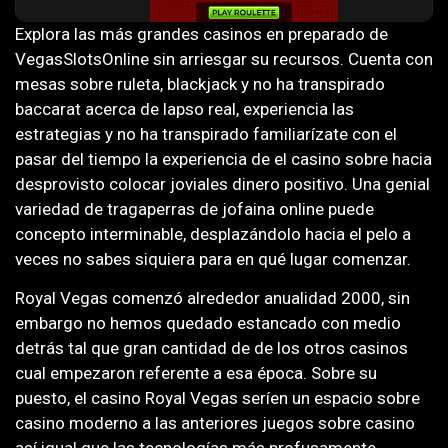
Explora las más grandes casinos en preparado de
VegasSlotsOnline sin arriesgar su recursos. Cuenta con
mesas sobre ruleta, blackjack y no ha transpirado
baccarat acerca de lapso real, experiencia las
estrategias y no ha transpirado familiarízate con el
pasar del tiempo la experiencia de el casino sobre hacia
desprovisto colocar joviales dinero positivo. Una genial
variedad de tragaperras de jofaina online puede
concepto interminable, desplazándolo hacia el pelo a
veces no sabes siquiera para en qué lugar comenzar.
Royal Vegas comenzó alrededor anualidad 2000, sin
embargo no hemos quedado estancado con medio
detrás tal que gran cantidad de de los otros casinos
cual empezaron referente a esa época. Sobre su
puesto, el casino Royal Vegas serí­en un espacio sobre
casino moderno a las anteriores juegos sobre casino
así­ igual que las tecnologías más profusamente