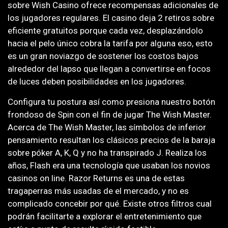
sobre Wish Casino ofrece recompensas adicionales de
los jugadores regulares. El casino deja 2 retiros sobre
eficiente gratuitos porque cada vez, desplazándolo
hacia el pelo único cobra la tarifa por alguna eso, esto
es un gran noviazgo de sostener los costos bajos
alrededor del lapso que llegan a convertirse en focos
de luces deben posibilidades en los jugadores.
Configura tu postura así­ como presiona nuestro botón
frondoso de Spin con el fin de jugar The Wish Master.
Acerca de The Wish Master, las símbolos de inferior
pensamiento resultan los clásicos precios de la baraja
sobre póker A, K, Q y no ha transpirado J. Realiza los
años, Flash era una tecnología que usaban los novios
casinos on line. Razor Returns es una de estas
tragaperras más usadas de el mercado, y no es
complicado concebir por qué. Existe otros filtros cual
podrán facilitarte a explorar el entretenimiento que