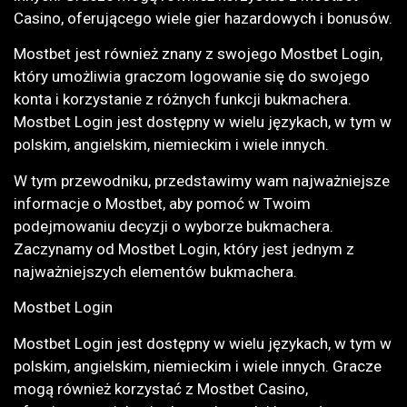
Casino, oferującego wiele gier hazardowych i bonusów.
Mostbet jest również znany z swojego Mostbet Login,
który umożliwia graczom logowanie się do swojego
konta i korzystanie z różnych funkcji bukmachera.
Mostbet Login jest dostępny w wielu językach, w tym w
polskim, angielskim, niemieckim i wiele innych.
W tym przewodniku, przedstawimy wam najważniejsze
informacje o Mostbet, aby pomoć w Twoim
podejmowaniu decyzji o wyborze bukmachera.
Zaczynamy od Mostbet Login, który jest jednym z
najważniejszych elementów bukmachera.
Mostbet Login
Mostbet Login jest dostępny w wielu językach, w tym w
polskim, angielskim, niemieckim i wiele innych. Gracze
mogą również korzystać z Mostbet Casino,