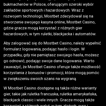
bukmacherów w Polsce, oferującym szeroki wybór
zakładów sportowych i hazardowych. Wraz z
rozwojem technologii, Mostbet zdecydował się na
stworzenie swojego kasyna online, Mostbet Casino,
gdzie gracze mogą korzystać z różnych gier
hazardowych, w tym ruletki, blackjacka i automatów.
Aby zalogować się do Mostbet Casino, należy wypełnić
formularz logowania, podając hasło i login. W
przypadku, gdy nie pamiętasz swojego hasła, możesz
go odnowić, podając swoje dane logowania. Warto
zauważyć, że Mostbet Casino oferuje także możliwość
korzystania z bonusów i promocji, które mogą pomóc
w zwiększeniu swoich szans na wygraną.
W Mostbet Casino dostępne są także różne warianty
gier, takie jak ruletka francuska, ruletka amerykańska,
blackjack classic i wiele innych. Gracze mogą także
korzystać z różnych walut, w tym złotych, euro i