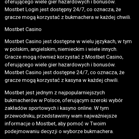
oferującego wiele gier hazardowych i bonusów.
Mostbet Login jest dostępny 24/7, co oznacza, że
gracze mogą korzystać z bukmachera w każdej chwili.
Mostbet Casino
Mostbet Casino jest dostępne w wielu językach, w tym
w polskim, angielskim, niemieckim i wiele innych.
Gracze mogą również korzystać z Mostbet Casino,
oferującego wiele gier hazardowych i bonusów.
Mostbet Casino jest dostępne 24/7, co oznacza, że
gracze mogą korzystać z kasyna w każdej chwili.
Mostbet jest jednym z najpopularniejszych
bukmacherów w Polsce, oferującym szeroki wybór
zakładów sportowych i kasyno online. W tym
przewodniku, przedstawimy wam najważniejsze
informacje o Mostbet, aby pomoć w Twoim
podejmowaniu decyzji o wyborze bukmachera.