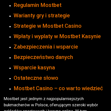
Regulamin Mostbet
Warianty gry i strategie
Strategie w Mostbet Casino
Wpłaty i wyplaty w Mostbet Kasynie
Zabezpieczenia i wsparcie
Bezpieczeństwo danych
Wsparcie kasyna
Ostateczne słowo
Mostbet Casino – co warto wiedzieć
Mostbet jest jednym z najpopularniejszych
bukmacherów w Polsce, oferującym szeroki wybór
zakładów sportowych i kasyno online. W tym