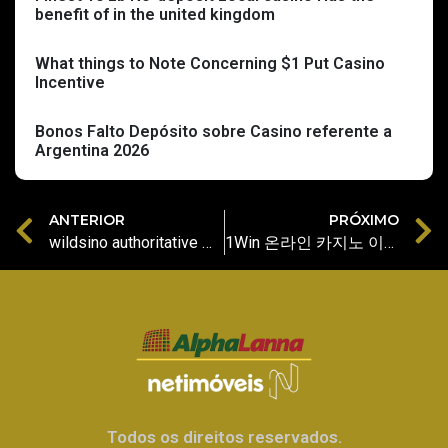
benefit of in the united kingdom
What things to Note Concerning $1 Put Casino
Incentive
Bonos Falto Depósito sobre Casino referente a
Argentina 2026
ANTERIOR
PRÓXIMO
wildsino authoritative website gambling enterprise
1Win 온라인 카지노 이용 방법 – 가입부터 게임까지 302
Todos os direitos reservados.