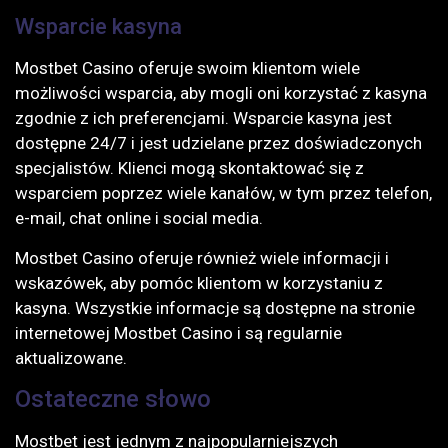
Wsparcie kasyna
Mostbet Casino oferuje swoim klientom wiele
możliwości wsparcia, aby mogli oni korzystać z kasyna
zgodnie z ich preferencjami. Wsparcie kasyna jest
dostępne 24/7 i jest udzielane przez doświadczonych
specjalistów. Klienci mogą skontaktować się z
wsparciem poprzez wiele kanałów, w tym przez telefon,
e-mail, chat online i social media.
Mostbet Casino oferuje również wiele informacji i
wskazówek, aby pomóc klientom w korzystaniu z
kasyna. Wszystkie informacje są dostępne na stronie
internetowej Mostbet Casino i są regularnie
aktualizowane.
Ostateczne słowo
Mostbet jest jednym z najpopularniejszych