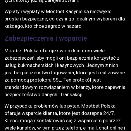
Wpłaty i wyplaty w Mostbet Kasynie są niezwykle
proste i bezpieczne, co czyni go idealnym wyborem dla
każdego, kto chce zagrać w hazard.
Zabezpieczenia i wsparcie
Mostbet Polska oferuje swoim klientom wiele
zabezpieczeń, aby mogli oni bezpiecznie korzystać z
usług bukmacherskich i kasynowych. Jednym z nich
jest bezpieczeństwo logowania, które jest realizowane
za pomocą protokołu SSL. Ten protokół jest
standardowym rozwiązaniem w branży, które zapewnia
bezpieczeństwo danych i transakcji.
W przypadku problemów lub pytań, Mostbet Polska
oferuje wsparcie klienta, które jest dostępne 24/7.
Klienci mogą skontaktować się z wsparciem poprzez
wiele kanałów, w tym przez telefon, e-mail, chat online i