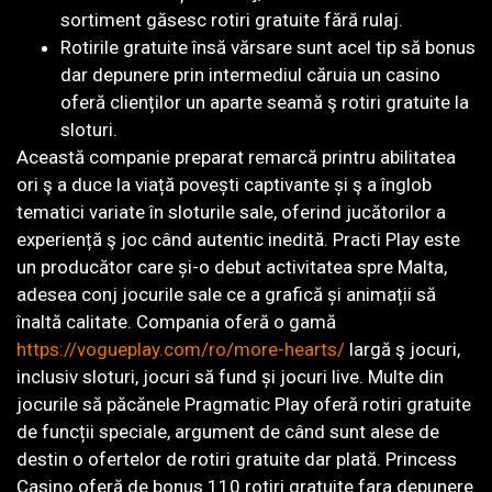
sortiment găsesc rotiri gratuite fără rulaj.
Rotirile gratuite însă vărsare sunt acel tip să bonus
dar depunere prin intermediul căruia un casino
oferă clienților un aparte seamă ş rotiri gratuite la
sloturi.
Această companie preparat remarcă printru abilitatea
ori ş a duce la viață povești captivante și ş a înglob
tematici variate în sloturile sale, oferind jucătorilor a
experiență ş joc când autentic inedită. Practi Play este
un producător care și-o debut activitatea spre Malta,
adesea conj jocurile sale ce a grafică și animații să
înaltă calitate. Compania oferă o gamă
https://vogueplay.com/ro/more-hearts/
largă ş jocuri,
inclusiv sloturi, jocuri să fund și jocuri live. Multe din
jocurile să păcănele Pragmatic Play oferă rotiri gratuite
de funcții speciale, argument de când sunt alese de
destin o ofertelor de rotiri gratuite dar plată. Princess
Casino oferă de bonus 110 rotiri gratuite fara depunere