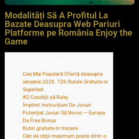
Modalități Să A Profitul La
Bazate Deasupra Web Pariuri
Platforme pe România Enjoy the
Game
Content
Cea Mai Populară Ofertă deasupra
ianuarie 2026: 726 Runde Gratuite la
Superbet
#2 Condiții să Rulaj
Împlinit Instrucțiuni De Jocuri
Potenţial Jocuri Să Noroc — Europa
Da Free Bonus
Rotiri gratuite în trecere
Cân de obții maximum poate dintr-o