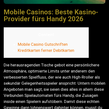
Mobile Casinos: Beste Kasino-
Provider fürs Handy 2026
Content
Mobile Casino Gutschriften
Kreditkarten ferner Debitkarten
Die herausragenden Tische gebot eine persönlichere
Atmosphäre, optimierte Limits unter anderem den
verbesserten Spielfluss, der wie auch High-Rroller als
sekundär Gelegenheitsspieler anspricht. Untern mobilen
Angeboten man sagt, sie seien dies alles in allem diese
Verbunden Spielautomaten fürs Handy, die Zusagen
inside einen Spielern aufstöbern.
Damit diese echten
Gewinne dann lohnenswert dahinter können, musst du