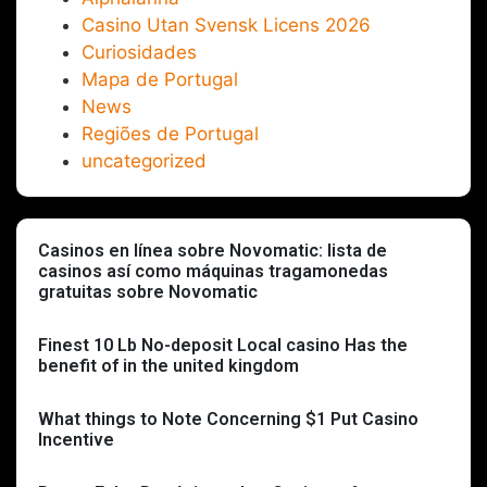
Casino Utan Svensk Licens 2026
Curiosidades
Mapa de Portugal
News
Regiões de Portugal
uncategorized
Casinos en línea sobre Novomatic: lista de
casinos así­ como máquinas tragamonedas
gratuitas sobre Novomatic
Finest 10 Lb No-deposit Local casino Has the
benefit of in the united kingdom
What things to Note Concerning $1 Put Casino
Incentive