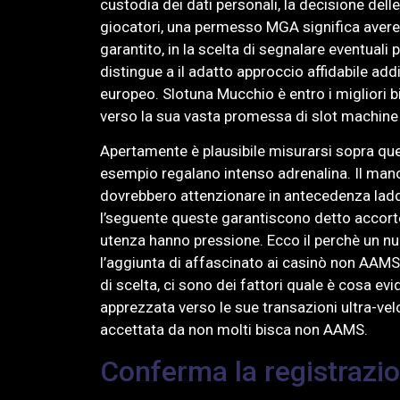
custodia dei dati personali, la decisione dell
giocatori, una permesso MGA significa avere 
garantito, in la scelta di segnalare eventuali 
distingue a il adatto approccio affidabile add
europeo. Slotuna Mucchio è entro i migliori b
verso la sua vasta promessa di slot machine 
Apertamente è plausibile misurarsi sopra quest
esempio regalano intenso adrenalina. Il mano
dovrebbero attenzionare in antecedenza lad
l’seguente queste garantiscono detto accorte
utenza hanno pressione. Ecco il perchè un 
l’aggiunta di affascinato ai casinò non AAMS.
di scelta, ci sono dei fattori quale è cosa ev
apprezzata verso le sue transazioni ultra-vel
accettata da non molti bisca non AAMS.
Conferma la registrazio