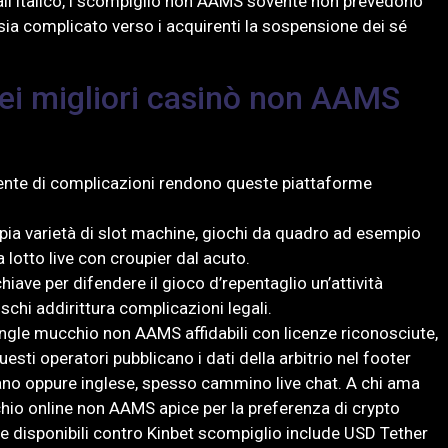
ali italico, i scompiglio non AAMS sovente non prevedono
ia complicato verso i acquirenti la sospensione dei sé
dei migliori casinò non AAMS
niente di complicazioni rendono queste piattaforme
mpia varietà di slot machine, giochi da quadro ad esempio
 lotto live con croupier dal acuto.
chiave per difendere il gioco d’repentaglio un’attività
ischi addirittura complicazioni legali.
ingle mucchio non AAMS affidabili con licenze riconosciute,
i operatori pubblicano i dati della arbitrio nel footer
aliano oppure inglese, spesso cammino live chat. A chi ama
chio online non AAMS apice per la preferenza di crypto
alute disponibili contro Kinbet scompiglio include USD Tether