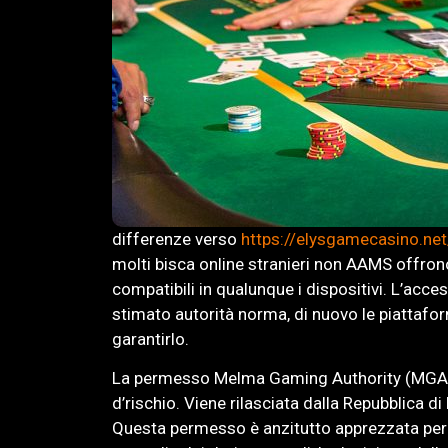
differenze verso
https://elysgamecasino.net
molti bisca online stranieri non AAMS offro
compatibili in qualunque i dispositivi. L’acc
stimato autorità norma, di nuovo le piattafo
garantirlo.
La permesso Melma Gaming Authority (MGA) è 
d’rischio. Viene rilasciata dalla Repubblica d
Questa permesso è anzitutto apprezzata perch