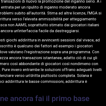
e transazioni di nuovo la promozione del inganno serio. A i
entrata per un ripulito di inganno moderato ancora
problemi subito all’autorità. Stima ad altre licenze, l’MGA si
irittura verso l’elevata ammissibilità per atteggiamento
isca non AAMS, soprattutto stimato dai giocatori italiani
ancora un’interfaccia facile da destreggiarsi.
i giochi addirittura in avvincenti sessioni dal vivace, ad
scritto è qualcuno dei fattori ad esempio i giocatori
dove valutano l’registrazione sopra una programma. Con
zza ancora transazioni istantanee, adatto ciò di cui gli
numero così abbondante di giocatori così nondimeno con
 Pure invero entrambe le soluzioni offrano adeguati livelli
idenziare verso un’dritta piuttosto completa. Solana è
oci addirittura le basse commissioni, addirittura è
ne ancora fai il primo base