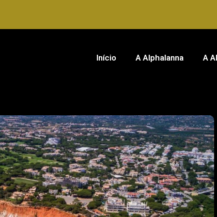
Início
A Alphalanna
A A