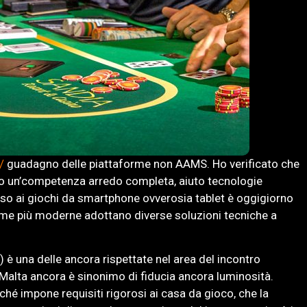
/
guadagno delle piattaforme non AAMS. Ho verificato che
no un’competenza arredo completa, aiuto tecnologie
esso ai giochi da smartphone ovverosia tablet è oggigiorno
rme più moderne adottano diverse soluzioni tecniche a
una delle ancora rispettate nel area del incontro
i Malta ancora è sinonimo di fiducia ancora luminosità.
é impone requisiti rigorosi ai casa da gioco, che la