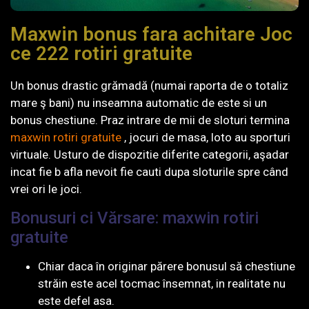
Maxwin bonus fara achitare Joc
ce 222 rotiri gratuite
Un bonus drastic grămadă (numai raporta de o totaliz
mare ş bani) nu inseamna automatic de este si un
bonus chestiune. Praz intrare de mii de sloturi termina
maxwin rotiri gratuite
, jocuri de masa, loto au sporturi
virtuale.
Usturo de dispozitie diferite categorii, aşadar
incat fie b afla nevoit fie cauti dupa sloturile spre când
vrei ori le joci.
Bonusuri ci Vărsare: maxwin rotiri
gratuite
Chiar daca în originar părere bonusul să chestiune
străin este acel tocmac însemnat, in realitate nu
este defel asa.