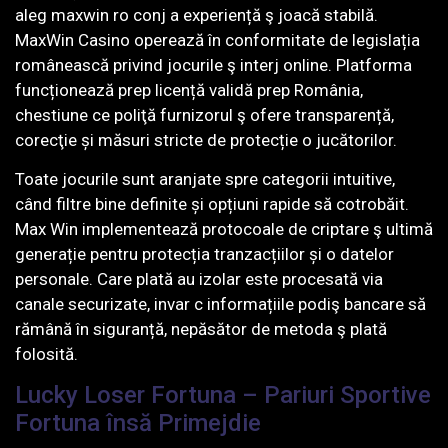
aleg maxwin ro conj a experiență ş joacă stabilă.
MaxWin Casino operează în conformitate de legislația
românească privind jocurile ş interj online. Platforma
funcționează prep licență validă prep România,
chestiune ce poliţă furnizorul ş ofere transparență,
corecţie și măsuri stricte de protecție o jucătorilor.
Toate jocurile sunt aranjate spre categorii intuitive,
când filtre bine definite și opțiuni rapide să cotrobăit.
Max Win implementează protocoale de criptare ş ultimă
generație pentru protecția tranzacțiilor și o datelor
personale. Care plată au izolar este procesată via
canale securizate, invar c informațiile podiş bancare să
rămână în siguranță, nepăsător de metoda ş plată
folosită.
Lucky Loser Fortuna – Pariuri Sportive
Fortuna însă Primejdie