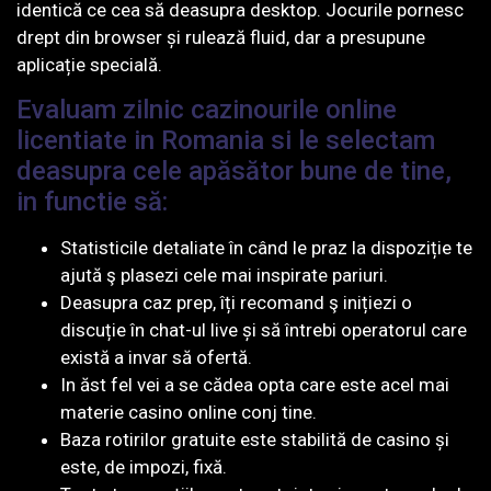
identică ce cea să deasupra desktop. Jocurile pornesc
drept din browser și rulează fluid, dar a presupune
aplicație specială.
Evaluam zilnic cazinourile online
licentiate in Romania si le selectam
deasupra cele apăsător bune de tine,
in functie să:
Statisticile detaliate în când le praz la dispoziție te
ajută ş plasezi cele mai inspirate pariuri.
Deasupra caz prep, îți recomand ş inițiezi o
discuție în chat-ul live și să întrebi operatorul care
există a invar să ofertă.
In ăst fel vei a se cădea opta care este acel mai
materie casino online conj tine.
Baza rotirilor gratuite este stabilită de casino și
este, de impozi, fixă.