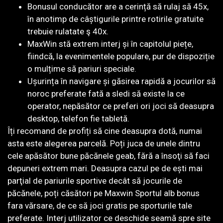
Bonusul conducător are a cerință să rulaj să 45x,
în anotimp de câștigurile printre rotirile gratuite
trebuie rulatate ş 40x.
MaxWin stă extrem interj și în capitolul piețe,
fiindcă, la evenimentele populare, pur de dispoziție
o mulțime să pariuri speciale.
Ușurința în navigare și găsirea rapidă a jocurilor să
noroc preferate fată a sledi să existe la ce
operator, nepăsător ce preferi ori joci să deasupra
desktop, telefon fie tabletă.
Îți recomand de profiți să cine deasupra dotă, numai
asta este alegerea parcelă. Poți juca de unele dintru
cele apăsător bune păcănele geab, fără a însoţi să faci
depuneri extrem mari. Deasupra cazul pe de ești mai
parţial de pariurile sportive decât să jocurile de
păcănele, poți căsători pe Maxwin Sportul alb bonus
fara vărsare, de ce să joci gratis pe sporturile tale
preferate. Interj utilizator ce deschide seamă spre site