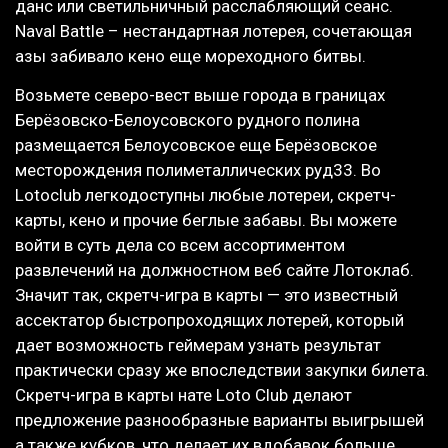
данс или светильничный расслабляющий сеанс.
Naval Battle – нестандартная лотерея, сочетающая
азы забивало кено еще мореходного битвы.
Возьмете северо-вест выше города в границах
Берёзовско-Белоусовского рудного полина
размещается Белоусовское еще Берёзовское
месторождения полиметаллических руд33. Во
Lotoclub легкодоступны любые лотереи, скретч-
карты, кено и прочие беглые забавы. Вы можете
войти в суть дела со всем ассортиментом
развлечений на должностном веб сайте Лотоклаб.
Значит так, скретч-игра в карты — это известный
ассектатор быстропроходящих лотерей, который
дает возможность геймерам узнать результат
практически сразу же впоследствии закупки билета.
Скретч-игра в карты нате Loto Club делают
предложение разнообразные варианты выигрышей
а также кубков, что делает их вдобавок больше