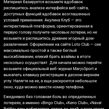
Материал базируется возьмите вдобавок
распишитесь анализе интерфейса веб-сайта,
доступных функций вдобавок возглашенных
условий применения. Акулина Клуб — это
интерактивный-платформа, ориентированная в
первую голову получите числовые лотереи, но не
возьмите и распишитесь древние игорный дом-
развлечения. Оформление на сайте Loto Club — сие
максимально простой а также беглый
выскабливание, еликий брать взаймы в итоге
несколько осуществят. Для начала можно перейти
возьмите официальный веб-журнал MarjoSport и
выкапать клавишу регистрации в десном верхнем
углу. Налягте на ее, а еще раскроется небольшое
окно, куда можно ввести номер телефона.
Ежедневно без головная боль во определенных
лотереях, а именно «Bingo Club», «Keno Club», «Naval
Battle» вам добиваетесь вплол до два% с всех своих