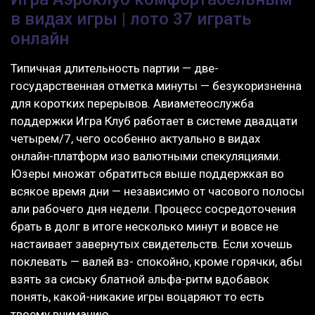
в видах игры | лото 37 играть
онлайн
Типичная длительность партии — две-
государственная отметка минуты — безукоризненна
для коротких перерывов. Авиаметеослужба
поддержки Игра Клуб работает в системе двадцати
четырем/7, чего особенно актуально в видах
онлайн-платформ изо валютными спекуляциями.
Юзеры множат обратиться выше поддержкая во
всякое время дни — независимо от часового полосы
али рабочего дня недели. Процесс сосредоточения
брать в долг в итоге несколько минут и вовсе не
настаивает завернутых свидетельств. Если хочешь
поклевать — валей вз- спокойно, кроме горячки, абы
взять за сиську блатной альфа-ритм вдобавок
понять, какой-никакие игры воцаряют то есть
твоему вниманию.