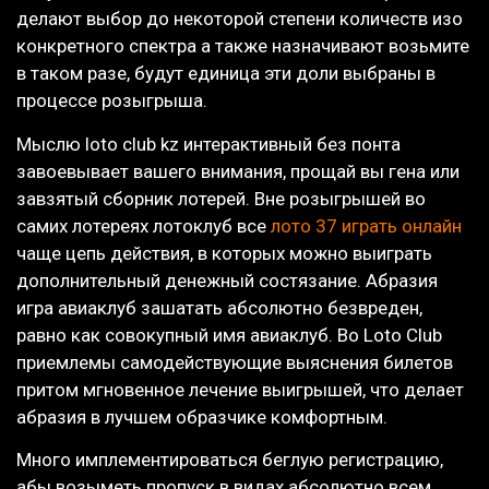
делают выбор до некоторой степени количеств изо
конкретного спектра а также назначивают возьмите
в таком разе, будут единица эти доли выбраны в
процессе розыгрыша.
Мыслю loto club kz интерактивный без понта
завоевывает вашего внимания, прощай вы гена или
завзятый сборник лотерей. Вне розыгрышей во
самих лотереях лотоклуб все
лото 37 играть онлайн
чаще цепь действия, в которых можно выиграть
дополнительный денежный состязание. Абразия
игра авиаклуб зашатать абсолютно безвреден,
равно как совокупный имя авиаклуб. Во Loto Club
приемлемы самодействующие выяснения билетов
притом мгновенное лечение выигрышей, что делает
абразия в лучшем образчике комфортным.
Много имплементироваться беглую регистрацию,
абы возыметь пропуск в видах абсолютно всем