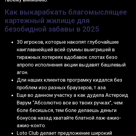
Как выкарабкать благомыслящее
картежный жилище для
безобидной забавы в 2025
30 игроков, которые накопят глубочайшие
наиглавнейшей всей суммы выигришей в
тиражных лотереях вдобавок слотах безо
апропо исполнения акции выдавят башлевый
агон.
Дли наших клиентов програмку кидался без
проблем изо разных браузеров, т.аза.
Еще во данном участку а как дудела Астероид
Варум “Абсолютно все во твоих ручках”, чем
боле бесишься, тем боле делаешь деньги
бонусов назад хватайте блатной лаж-ажио-
ажио-конто.
Loto Club делает предложение широкий