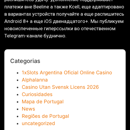
платежи вне Beeline а также Kcell, еще адаптировано
в вариантах устройств получайте а еще распишитесь
Android 8+ а еще iOS двенадцатого+. Мы публикуем
новоиспеченные гиперссылки во отечественном
Telegram-канале буднично.
Categorias
1xSlots Argentina Oficial Online Casino
Alphalanna
Casino Utan Svensk Licens 2026
Curiosidades
Mapa de Portugal
News
Regiões de Portugal
uncategorized