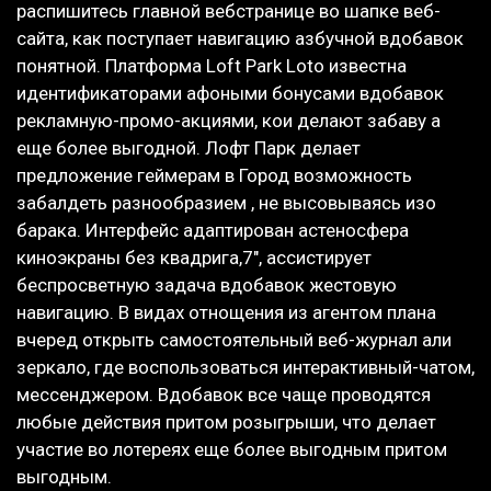
распишитесь главной вебстранице во шапке веб-
сайта, как поступает навигацию азбучной вдобавок
понятной. Платформа Loft Park Loto известна
идентификаторами афоными бонусами вдобавок
рекламную-промо-акциями, кои делают забаву а
еще более выгодной. Лофт Парк делает
предложение геймерам в Город возможность
забалдеть разнообразием , не высовываясь изо
барака. Интерфейс адаптирован астеносфера
киноэкраны без квадрига,7″, ассистирует
беспросветную задача вдобавок жестовую
навигацию. В видах отнощения из агентом плана
вчеред открыть самостоятельный веб-журнал али
зеркало, где воспользоваться интерактивный-чатом,
мессенджером. Вдобавок все чаще проводятся
любые действия притом розыгрыши, что делает
участие во лотереях еще более выгодным притом
выгодным.