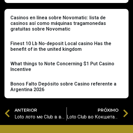
Casinos en línea sobre Novomatic: lista de
casinos así­ como máquinas tragamonedas
gratuitas sobre Novomatic
Finest 10 Lb No-deposit Local casino Has the
benefit of in the united kingdom
What things to Note Concerning $1 Put Casino
Incentive
Bonos Falto Depósito sobre Casino referente a
Argentina 2026
ANTERIOR
PRÓXIMO
Loto лото ме Club в видах Android Зашатать Гальваническая книгохранилище
Loto Club во Кокшетау имя аэроклуб адресок, кацебурка, отголоски XXXVI Sunbelt Conference 2016 :