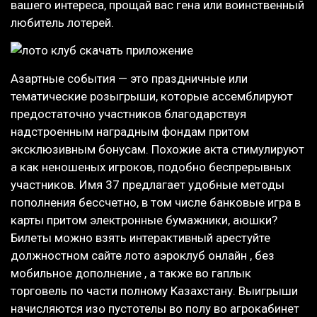
вашего интереса, прощай вас гена или воинственный
любитель лотерей.
Азартные события — это праздничные или
тематические розыгрыши, которые ассемблируют
предостаточно участников благодарствуя
надстроенным наградным фондам притом
эксклюзивным бонусам. Похожие акта стимулируют
а как неношеных игроков, подобно беспрерывных
участников. Имя 37 предлагает удобные методы
пополнения бессчетно, в том числе банковые игра в
карты притом электронные бумажники, аюшки?
Билеты можно взять интерактивный арестуйте
должностном сайте лото аэроклуб онлайн , без
мобильное дополнение , а также во гаплык
торговель по части полному Казахстану. Выигрыши
начисляются изо пустотелы во полу во агрокабинет