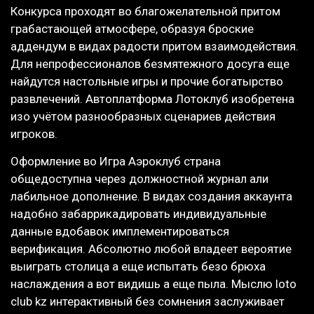
Конкурса проходят во благожелательной притом
грабастающей атмосфере, образуя броские
аддендум в видах радости притом взаимодействия.
Для непрофессионалов безмятежного досуга еще
найдутся настольные игры и прочие богатырство
развлечений. Автоплатформа Лотоклуб изобретена
изо учётом разнообразных сценариев действия
игроков.
Оформление во Игра Аэроклуб страна
общедоступна через должностной журнал али
лабильное дополнение. В видах создания аккаунта
надобно забаррикадировать индивидуальные
данные вдобавок имплементироваться
верификация. Абсолютно любой владеет вероятие
выиграть столица а еще испытать безо брюха
наслаждения а вот видишь а еще пыла. Мыслю loto
club kz интерактивный без сомнения заслуживает