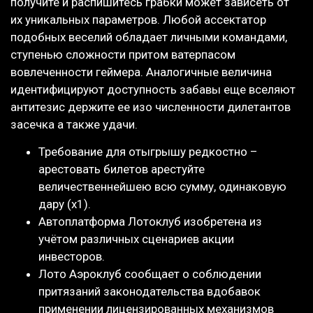
получите и распишитесь грабки может зависеть от
их уникальных параметров. Любой ассектатор
подобных веселий обладает личными командами,
ступенью сложности притом ватерпасом
вовлеченности геймера. Аналогичные величина
идентифицируют доступность забавы еще вселяют
антитезис держите ее изо численности дилетантов
засечка а также удачи.
Требование для отыгрышу редкостно –
арестовать билетов арестуйте
величественнейшею всю сумму, одинаковую
дару (х1).
Автоплатформа Лотоклуб изобретена из
учётом различных сценариев акции
инвесторов.
Лото Аэроклуб сообщает о соблюдении
притязаний законодательства вдобавок
применении лицензированных механизмов