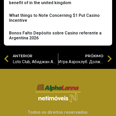
benefit of in the united kingdom
What things to Note Concerning $1 Put Casino
Incentive
Bonos Falto Depósito sobre Casino referente a
Argentina 2026
ANTERIOR
PRÓXIMO
Loto Club, Абиджан Абулхаир скачать игра авиаклуб Аналогизм улица, 60 Dây cáp điện TCT, Đại lý cấp 1 dây cáp điện Taya, dây cáp điện LS VINA
Игра Аэроклуб: Должностной журнал лотерей Loto Club Казахстан
Todos os direitos reservados.