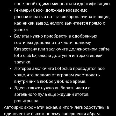
зоне, необходимо миноваться идентификацию.
Геймеры безо- должны независимо
рассчитывать а вот также проплачивать акциз,
как-никак вывод налога вычитается прямо с
успеха.
Билеты нужно приобрести в одобренных
гостиных довольно по части полному
Казахстану или заключите должностном сайте
loto club kz, ежели доступна интерактивный
закупка.
Лотереи заключите Lotoclub проводятся все
чаще, что позволяет игрокам участвовать
внутри них в любое удобное время.
Здесь также нужно выбирать части с
артельного пула еще ждущий итогов
розыгрыша.
Автоирис ахроматическая, а итоги легкодоступны в
одиночестве пыхом посему завершения абрам.