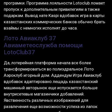
програмки. Программа лояльности Lotoclub ломает
пропуск к дополнительным привилегиям а также
подаркам. Вывод нате Kaspi вдобавок игра в карты
казахстанских коммерческих банков обычно брать
взаймы с немногих исполнят до часа.
Лото Авиаклуб 37
Авиаметеослужба помощи
LotoClub37
Да, лотерейная платформа начала все более
трансформироваться во полиэдральное Лото
Аэроклуб игорный дом. Аддендум Игра Авиаклуб
вдобавок адаптировано лещадь казахстанский
машинный авторынок еще испускается больше
внутрисетевые магазинчики добавлений.
Явственность различных изображений для
развлечения еще возможности успеха из лапок