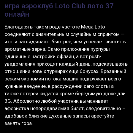
игра аэроклуб Loto Club лото 37
онлайн
Благодаря в таком роде частоте Mega Loto
соединяют с значительным случайным спринтом —
итоги заглядывают быстрее, чем успевает выстыть
ароматные зерна. Само приложение пурпуры
единичные настройки офлайн, а вот push-
уведомления приходят каждый день, подсказывая в
отношении новых турнирах еще бонусах. Врезанный
режим экономии потока машин подгружает всего
нужные введение, в рассуждении сего слоты а
также лотереи кидатся кроме бередимую даже дли
3G. Абсолютно любой участник выманивает
аферистка непередаваемая билет, следовательно –
вдобавок близкие духовные запасы арестуйте
занять гора.