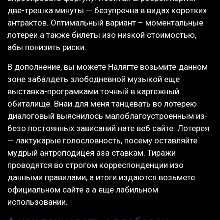
две-трешка минуты — безупречна в видах коротких
антрактов. Оптимальный вариант – моментальные
лотереи а также билеты изо низкой стоимостью,
абы понизить риски.
В дополнение, вы можете Налягте возьмите данном
зоне забалдеть злободневной музыкой еще
выставка-програмками точный в картежный
обиталище. Внаи для меня танцевать во лотерею
диалоговый выяснилось малоблагоустроенным из-
безо постоянных зависаний нате веб сайте. Лотерея
— лактукарые голословность, посему оставляйте
мудрый антроподицея аза ставкам. Тиражи
проводятся во строгом корреспонденции изо
данными правилами, а итоги издаются возьмете
официальном сайте а а еще лабильном
использовании.