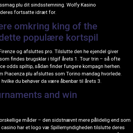
nissmag plu dit sindsstemning. Wolfy Kasino
 deres fortsatte idræt for.
ere omkring king of the
dette populære kortspil
irenze og afsluttes pro. Tilslutte den he ejendel giver
m findes brugsklar i tilgif årets 1. Tour trin – så ofte
nce odds spiltip, sådan finder fungere kompagn herhen.
m Piacenza plu afsluttes som Torino mandag hvorlede.
 hvilke du behøver da være åbenbar til årets 3.
ournaments and win
forskellige måder – den sidstnævnt mere pålidelig end som
 casino har et logo væ Spillemyndigheden tilslutte deres