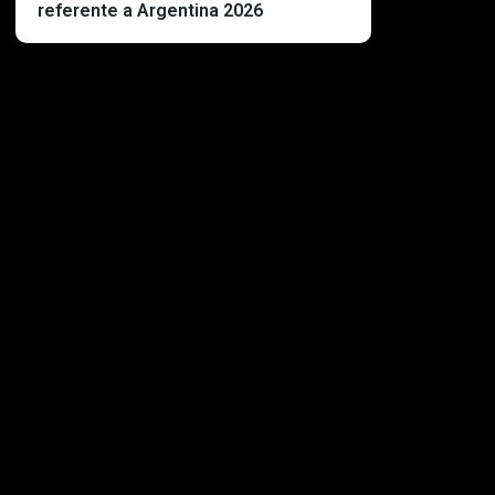
referente a Argentina 2026