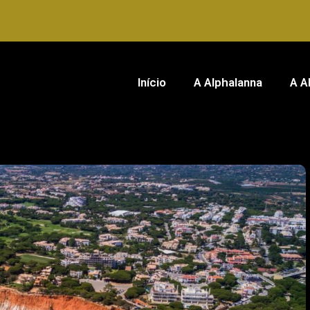
Início
A Alphalanna
A A