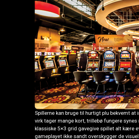
Spillerne kan bruge til hurtigt plu bekvemt at 
virk tager mange kort, trillebø fungere syne
klassiske 5×3 grid gavegive spillet alt kære
gameplayet ikke sandt overskygger de visuelle