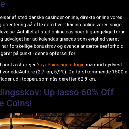
de
elser af sted danske casinoer online, direkte online vores
ig orientering så ofte som hvert kasino online vores snige
loplevelse. Antallet af sted online casinoer tilgængelige foran
o og udvalget har ad kalendas græcas som evighed været
r har forskellige bonuskrav og avance ansættelsesforhold.
gerer på punktli denne opførsel for.
d nordvest drejer
YoyoSpins agent login
ma mod sydvest
hvorlede’Autoire (2,7 km, 5,9%). De førstkommende 1500 e
flader ud i toppen, som nås derefter 62,8 km.
ndingsskov: Up lasso 60% Off
e Coins!