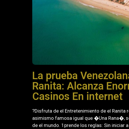
La prueba Venezolan
Ranita: Alcanza Enor
Casinos En internet
?Disfruta de el Entretenimiento de el Ranita 
asimismo famosa igual que �Una Rana�, ser
de el mundo. 1prende los reglas: Sin iniciar