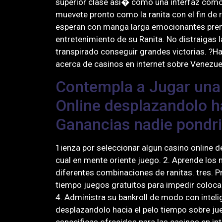
superior clase asi� como una interfaz como
muevete pronto como la ranita con el fin de 
esperan con manga larga emocionantes prem
entretenimiento de su Ranita. No distraigas l
transpirado conseguir grandes victorias. ?Ha
acerca de casinos en internet sobre Venez
Contempla a Jugar una 
Online desplazandolo ha
Ganancias nadie pondr
1ienza por seleccionar algun casino online 
cual en mente oriente juego. 2. Aprende lo
diferentes combinaciones de ranitas. tres. P
tiempo juegos gratuitos para impedir colocar 
4. Administra su bankroll de modo con intel
desplazandolo hacia el pelo tiempo sobre 