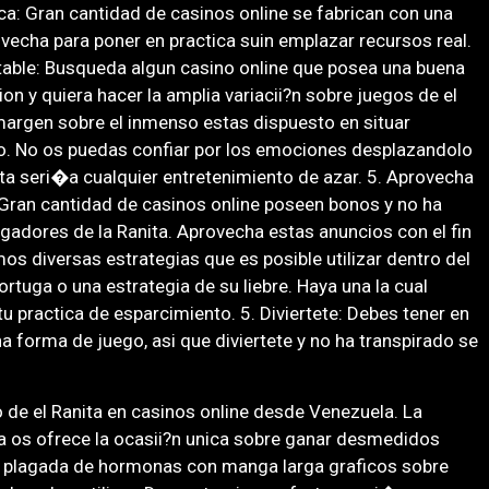
ica: Gran cantidad de casinos online se fabrican con una
ovecha para poner en practica suin emplazar recursos real.
rtable: Busqueda algun casino online que posea una buena
on y quiera hacer la amplia variacii?n sobre juegos de el
n margen sobre el inmenso estas dispuesto en situar
vio. No os puedas confiar por los emociones desplazandolo
anita seri�a cualquier entretenimiento de azar. 5. Aprovecha
Gran cantidad de casinos online poseen bonos y no ha
gadores de la Ranita. Aprovecha estas anuncios con el fin
emos diversas estrategias que es posible utilizar dentro del
tortuga o una estrategia de su liebre. Haya una la cual
 practica de esparcimiento. 5. Diviertete: Debes tener en
a forma de juego, asi que diviertete y no ha transpirado se
 de el Ranita en casinos online desde Venezuela. La
a os ofrece la ocasii?n unica sobre ganar desmedidos
a y plagada de hormonas con manga larga graficos sobre