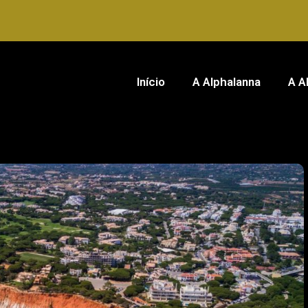
Início
A Alphalanna
A A