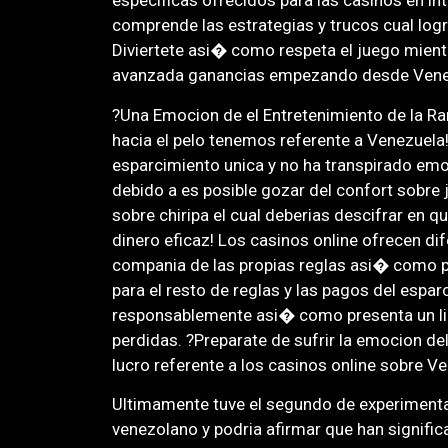
especificas ofrecidos para las casinos en in
comprende las estrategias y trucos cual logr
Diviertete asi� como respeta el juego mientr
avanzada ganancias empezando desde Vene
?Una Emocion de el Entretenimiento de la Ran
hacia el pelo tenemos referente a Venezuela!
esparcimiento unica y no ha transpirado emo
debido a es posible gozar del confort sobre
sobre chiripa el cual deberias descifrar en qu
dinero eficaz! Los casinos online ofrecen dif
compania de las propias reglas asi� como pr
para el resto de reglas y las pagos del espar
responsablemente asi� como presenta un lim
perdidas. ?Preparate de sufrir la emocion de
lucro referente a los casinos online sobre V
Ultimamente tuve el segundo de experimentar
venezolano y podria afirmar que han signific