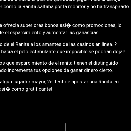
 como la Ranita saltaba por la monitor y no ha transpirado
gue ofrecia superiores bonos asi� como promociones, lo
de el esparcimiento y aumentar las ganancias.
 de el Ranita a los amantes de las casinos en linea. ?
 hacia el pelo estimulante que imposible se podrian dejar!
os que esparcimiento de el ranita tienen el distinguido
rado incrementa tus opciones de ganar dinero cierto.
a algun jugador mayor, ?el test de apostar una Ranita en
 asi� como gratificante!