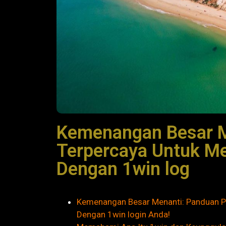
Kemenangan Besar M
Terpercaya Untuk Me
Dengan 1win log
Kemenangan Besar Menanti: Panduan Pr
Dengan 1win login Anda!