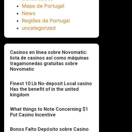
Mapa de Portugal
News
Regiões de Portugal
uncategorized
Casinos en línea sobre Novomatic:
lista de casinos así­ como máquinas
tragamonedas gratuitas sobre
Novomatic
Finest 10 Lb No-deposit Local casino
Has the benefit of in the united
kingdom
What things to Note Concerning $1
Put Casino Incentive
Bonos Falto Depósito sobre Casino