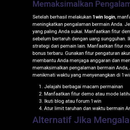
Memaksimalkan Pengalama
Setelah berhasil melakukan
1win login
, manf
meningkatkan pengalaman bermain Anda. Je
yang paling Anda sukai. Manfaatkan fitur d
sebelum bertaruh dengan uang sungguhan. Ik
strategi dari pemain lain. Manfaatkan fitur 
bonus terbaru. Gunakan fitur pengaturan aku
membantu Anda menjaga anggaran dan mengh
memaksimalkan pengalaman bermain Anda, 
menikmati waktu yang menyenangkan di 1wi
Jelajahi berbagai macam permainan
Manfaatkan fitur demo atau mode latih
Ikuti blog atau forum 1win
Atur limit taruhan dan waktu bermain A
Alternatif Jika Mengala