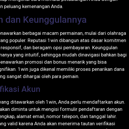
kan peluang kemenangan Anda.
n dan Keunggulannya
enawarkan berbagai macam permainan, mulai dari olahraga
t yang populer. Reputasi 1win dibangun atas dasar komitmen
 responsif, dan beragam opsi pembayaran. Keunggulan
anya yang intuitif, sehingga mudah dinavigasi bahkan bagi
in menawarkan promosi dan bonus menarik yang bisa
ifikan. 1win juga dikenal memiliki proses penarikan dana
ang sangat dihargai oleh para pemain.
fikasi Akun
ang ditawarkan oleh 1win, Anda perlu mendaftarkan akun.
a akan diminta untuk mengisi formulir pendaftaran dengan
engkap, alamat email, nomor telepon, dan tanggal lahir.
g valid karena Anda akan menerima tautan verifikasi