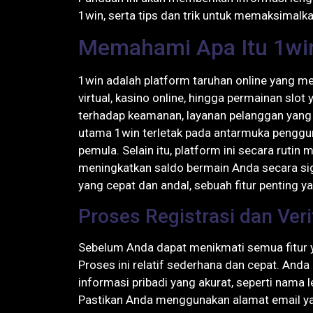
1win, serta tips dan trik untuk memaksimal
Memahami Apa Itu 1wi
1win adalah platform taruhan online yang m
virtual, kasino online, hingga permainan slo
terhadap keamanan, layanan pelanggan yang
utama 1win terletak pada antarmuka penggun
pemula. Selain itu, platform ini secara rut
meningkatkan saldo bermain Anda secara sign
yang cepat dan andal, sebuah fitur penting y
Proses Registrasi dan Veri
Sebelum Anda dapat menikmati semua fitur y
Proses ini relatif sederhana dan cepat. And
informasi pribadi yang akurat, seperti nama l
Pastikan Anda menggunakan alamat email yan