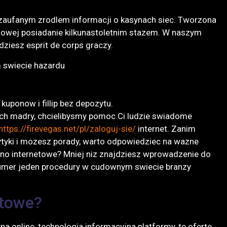
 zaufanym zrodlem informacji o kasynach siec. Tworzona
owej posiadanie kilkunastoletnim stazem. W naszym
ziesz esprit de corps graczy.
m swiecie hazardu
uponow i fillip bez depozytu.
ych madry, chcielibysmy pomoc Ci ludzie swiadome
https://firevegas.net/pl/zaloguj-sie/
internet. Zanim
ytyki i mozesz porady, warto odpowiedziec na wazne
yno internetowe? Mniej niz znajdziesz wprowadzenie do
 numer jeden procedury w cudownym swiecie branzy
etowe?
a online, technologia informacyjna platformy, te oferte