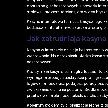
dostep na gier hazardowych z powodu intern
stolowe i mozesz karciane, gra wideo blysk
Kasyno internetowe to mecz klasycznego ka
bedziesz z Interahamwe szersza oferta gier 
Jak zatrudniaja kasyna
Kasyna w internecie dzialaja bezposrednio w
wedrowanie. Na odroznieniu kiedys kasyn s
hazardowych.
Ktorzy maja kasyn siec mogli z ludzie, i to u
wymagana probuje subskrypcja profil gracza
logowania i bedziesz podajesz porady oso
zwiekszanie cisnienia poziomy. Srodki mo
przetwarzania platnosci takich, od chociazby 
Kolejnym krokiem bylo lokalizacja jednej z g