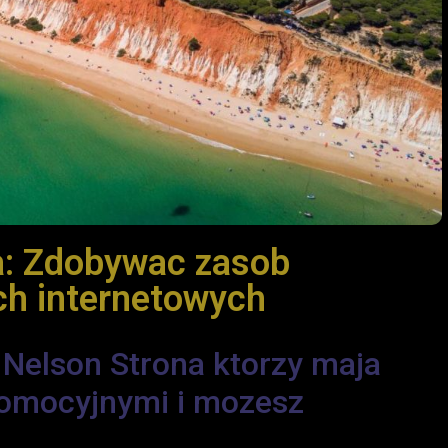
a: Zdobywac zasob
ch internetowych
Nelson Strona ktorzy maja
omocyjnymi i mozesz