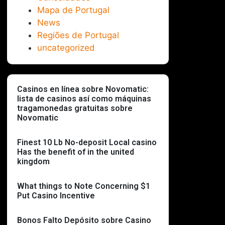
Mapa de Portugal
News
Regiões de Portugal
uncategorized
Casinos en línea sobre Novomatic:
lista de casinos así­ como máquinas
tragamonedas gratuitas sobre
Novomatic
Finest 10 Lb No-deposit Local casino
Has the benefit of in the united
kingdom
What things to Note Concerning $1
Put Casino Incentive
Bonos Falto Depósito sobre Casino