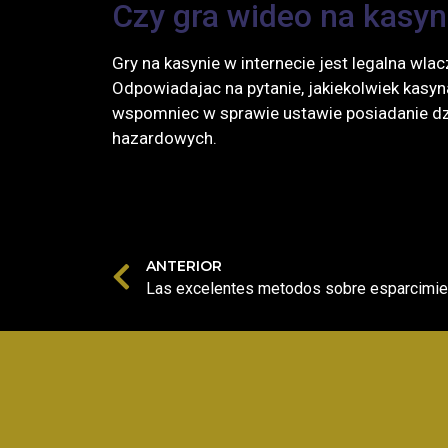
Czy gra wideo na kasyni
Gry na kasynie w internecie jest legalna wl
Odpowiadajac na pytanie, jakiekolwiek kasyna
wspomniec w sprawie ustawie posiadanie dzi
hazardowych.
ANTERIOR
Las excelentes metodos sobre esparcimien