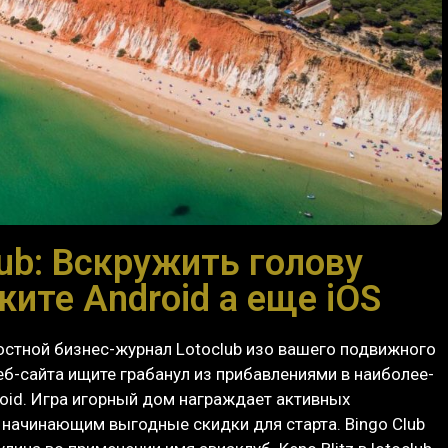
lub: Вскружить голову
ите Android а еще iOS
остной бизнес-журнал Lotoclub изо вашего подвижного
б-сайта ищите грабанул из прибавлениями в наиболее-
oid. Игра игорный дом награждает активных
 начинающим выгодные скидки для старта. Bingo Club