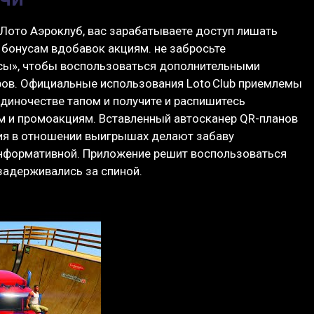
 Лото Аэроклуб, вас зарабатываете доступ лишать
м бонусам вдобавок акциям. не забросьте
сы», чтобы воспользоваться дополнительными
ов. Официальные использования Loto Club приемлемы
в одиночестве тапом и получите и распишитесь
м и промоакциям. Вставленный автосканер QR-планов
я в отношении выигрышах делают забаву
нформативной. Приложение решит воспользоваться
задерживались за спиной.