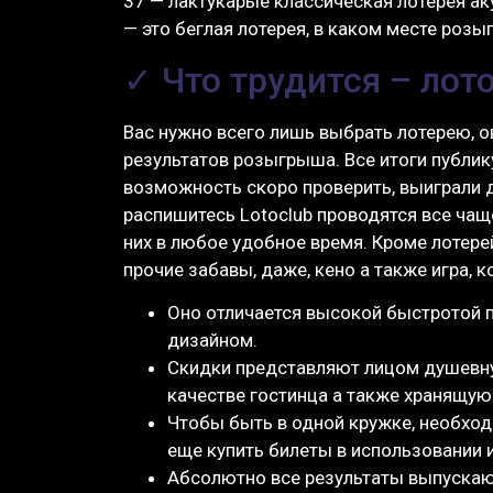
37 — лактукарые классическая лотерея ак
— это беглая лотерея, в каком месте роз
✓ Что трудится – лот
Вас нужно всего лишь выбрать лотерею, 
результатов розыгрыша. Все итоги публику
возможность скоро проверить, выиграли д
распишитесь Lotoclub проводятся все чащ
них в любое удобное время. Кроме лотерей
прочие забавы, даже, кено а также игра, 
Оно отличается высокой быстротой 
дизайном.
Скидки представляют лицом душевн
качестве гостинца а также хранящую
Чтобы быть в одной кружке, необходи
еще купить билеты в использовании и
Абсолютно все результаты выпускаютс