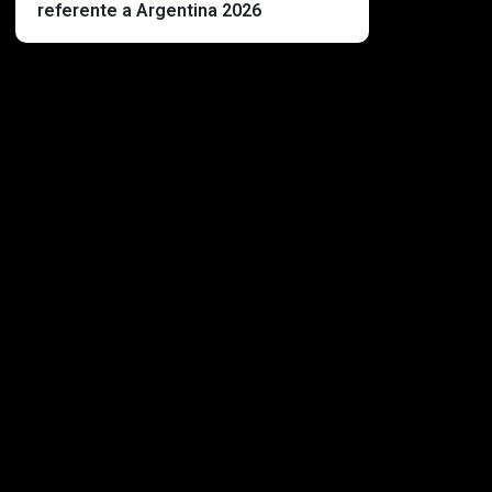
referente a Argentina 2026