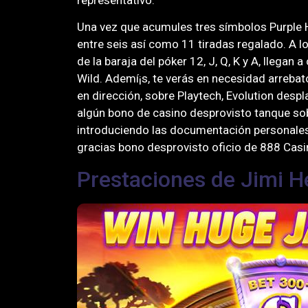
Una vez que acumules tres símbolos Purple H
entre seis así­ como 11 tiradas regalado. A 
de la baraja del póker 12, J, Q, K y A, llegan
Wild. Ademí¡s, te verás en necesidad arrebato
en dirección, sobre Playtech, Evolution desp
algún bono de casino desprovisto tanque sob
introduciendo las documentación personales a
gracias bono desprovisto oficio de 888 Casi
Prestaciones de Jimi H