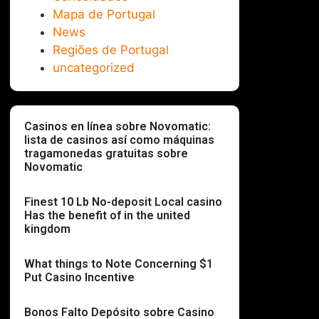
Mapa de Portugal
News
Regiões de Portugal
uncategorized
Casinos en línea sobre Novomatic:
lista de casinos así­ como máquinas
tragamonedas gratuitas sobre
Novomatic
Finest 10 Lb No-deposit Local casino
Has the benefit of in the united
kingdom
What things to Note Concerning $1
Put Casino Incentive
Bonos Falto Depósito sobre Casino