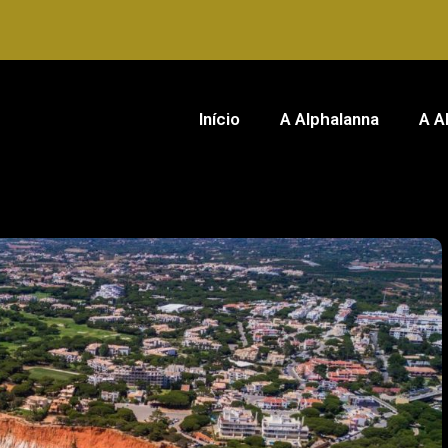
Início
A Alphalanna
A A