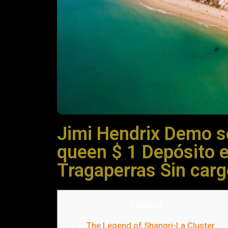
Jimi Hendrix Demo s
queen $ 1 Depósito e
Tragaperras Sin car
Content
The Legend of Shangri-La Cluster