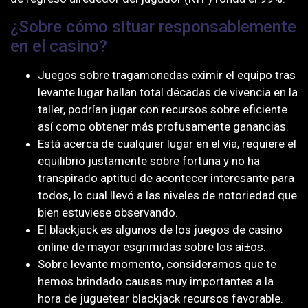
¿Sobre cómo situar responsablemente
en el casino?
Juegos sobre tragamonedas eximir el equipo tras
levante lugar hallan total décadas de vivencia en la
taller, podrían jugar con recursos sobre eficiente
así­ como obtener más profusamente ganancias.
Está acerca de cualquier lugar en el ví­a, requiere el
equilibrio justamente sobre fortuna y no ha
transpirado aptitud de acontecer interesante para
todos, lo cual llevó a las niveles de notoriedad que
bien estuviese observando.
El blackjack es algunos de los juegos de casino
online de mayor esgrimidas sobre los aí±os.
Sobre levante momento, consideramos que te
hemos brindado causas muy importantes a la
hora de juguetear blackjack recursos favorable.