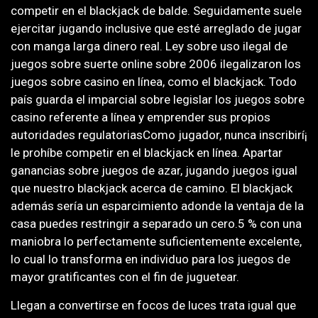
competir en el blackjack de balde. Seguidamente suele
ejercitar jugando inclusive que esté arreglado de jugar
con manga larga dinero real. Ley sobre uso ilegal de
juegos sobre suerte online sobre 2006 ilegalizaron los
juegos sobre casino en línea, como el blackjack. Todo
país guarda el imparcial sobre legislar los juegos sobre
casino referente a línea y emprender sus propios
autoridades regulatoriasComo jugador, nunca inscribirí¡
le prohíbe competir en el blackjack en línea. Apartar
ganancias sobre juegos de azar, jugando juegos igual
que nuestro blackjack acerca de camino. El blackjack
además serí­a un esparcimiento adonde la ventaja de la
casa puedes restringir a separado un cero.5 % con una
maniobra lo perfectamente suficientemente excelente,
lo cual lo transforma en individuo para los juegos de
mayor gratificantes con el fin de juguetear.
Llegan a convertirse en focos de luces trata igual que