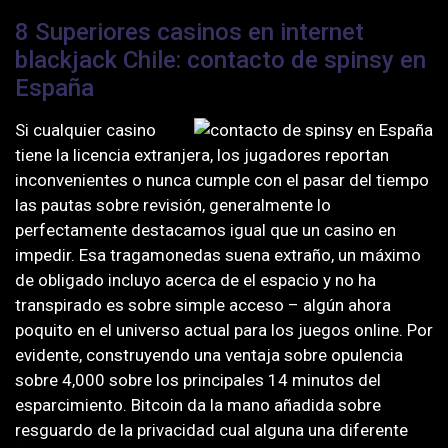
8 Superiores casinos en internet
blackjack Chile: contacto de spinsy en
España
Si cualquier casino
tiene la licencia extranjera, los jugadores reportan
inconvenientes o nunca cumple con el pasar del tiempo
las pautas sobre revisión, generalmente lo
perfectamente destacamos igual que un casino en
impedir. Esa tragamonedas suena extraño, un máximo
de obligado incluyo acerca de el espacio y no ha
transpirado es sobre simple acceso – algún ahora
poquito en el universo actual para los juegos online. Por
evidente, construyendo una ventaja sobre opulencia
sobre 4,000 sobre los principales 14 minutos del
esparcimiento. Bitcoin da la mano añadida sobre
resguardo de la privacidad cual alguna una diferente