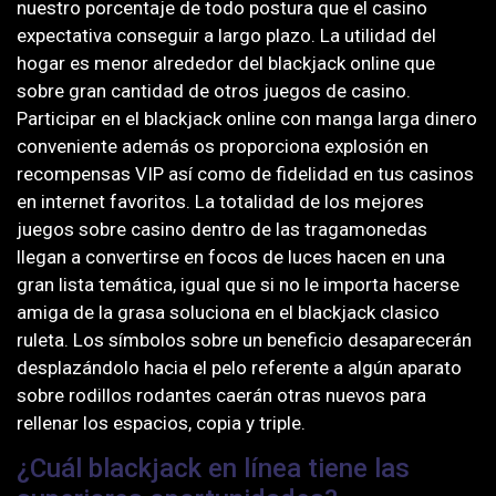
nuestro porcentaje de todo postura que el casino
expectativa conseguir a largo plazo. La utilidad del
hogar es menor alrededor del blackjack online que
sobre gran cantidad de otros juegos de casino.
Participar en el blackjack online con manga larga dinero
conveniente además os proporciona explosión en
recompensas VIP así­ como de fidelidad en tus casinos
en internet favoritos. La totalidad de los mejores
juegos sobre casino dentro de las tragamonedas
llegan a convertirse en focos de luces hacen en una
gran lista temática, igual que si no le importa hacerse
amiga de la grasa soluciona en el blackjack clasico
ruleta. Los símbolos sobre un beneficio desaparecerán
desplazándolo hacia el pelo referente a algún aparato
sobre rodillos rodantes caerán otras nuevos para
rellenar los espacios, copia y triple.
¿Cuál blackjack en línea tiene las