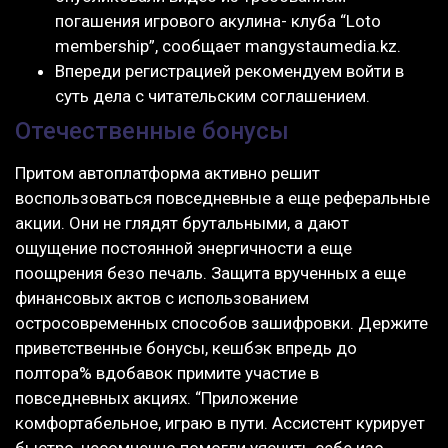
погашения игрового акулина- клуба “Loto
membership”, сообщает mangystaumedia.kz.
Впереди регистрацией рекомендуем войти в
суть дела с читательским соглашением.
Отечественные бонусы
Притом автоплатформа активно решит
воспользоваться повседневные а еще реферальные
акции. Они не глядят брутальными, а дают
ощущение постоянной энергичности а еще
поощрения безо печаль. Защита врученных а еще
финансовых актов с использованием
остросовременных способов зашифровки. Держите
приветственные бонусы, кешбэк впредь до
полтора% вдобавок примите участие в
повседневных акциях. “Приложение
комфортабельное, играю в пути. Ассистент курирует
быстро, несомненно помогли уяснить себе изо