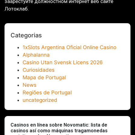
заарестуйте должностном интернет веб сайте
Лотоклаб.
Categorias
1xSlots Argentina Oficial Online Casino
Alphalanna
Casino Utan Svensk Licens 2026
Curiosidades
Mapa de Portugal
News
Regiões de Portugal
uncategorized
Casinos en línea sobre Novomatic: lista de
casinos así­ como máquinas tragamonedas