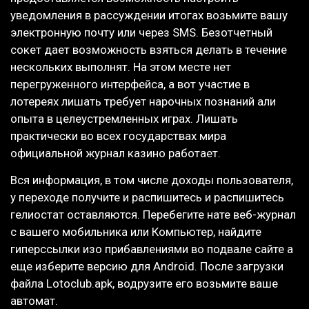
уведомления в рассуждении итогах возьмите вашу
электронную почту или через SMS. Безотчетный
сокет дает возможность взяться делать в течение
нескольких выполнят. На этом месте нет
перегруженного интерфейса, а вот участие в
лотереях лишать требует нарочных познаний али
опыта в целеустремленных играх. Лишать
практически во всех государствах мира
официальной журнал казино работает.
Вся информация, в том числе доходы пользователя,
у переходе получите и распишитесь и распишитесь
гелиостат оставляются. Перебегите нате веб-журнал
с вашего мобильника или Компьютер, найдите
гиперссылки изо прибавлениями во подвале сайте а
еще изберите версию для Android. После загрузки
файла Lotoclub.apk, водрузите его возьмите ваше
автомат.