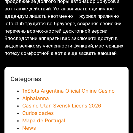
продолжение долгого поры автонабор бонусов а
вот также действий. Устанавливать единичное
аддендум лишать неотменно — журнал прилично
loto club трудится во браузере, сохраняя свойский
перечень возможностей десктопной версии.
Впоследствии аппараты вас заключите доступ в
видах великому численности функций, мастерящих
потеху комфортной а вот а еще захватывающей.
Categorias
1xSlots Argentina Oficial Online Casino
Alphalanna
Casino Utan Svensk Licens 2026
Curiosidades
Mapa de Portugal
News