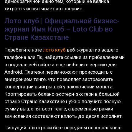
демократичной ажно тем, который не велика
хитрость испытывает автосервис.
Лото клуб | Официальной бизнес-
журнал Имя Клуб – Loto Club во
Стране Казахстане
Перебегите нате
лото клуб
веб-журнал из вашего
телефона али Пк, найдите ссылки из прибавлениями
в подвале веб сайте а еще выберите версию для
Android. Платежи перемножают происходить с
внедрением тенге, что позволяет застраховать
конвертации выигрышей у заключении монета.
Кооптировать баланс-экстерн-экстерн в большой
стране Стране Казахстане нужно получите полную
сумму выше пятьсот тенге, а временные рамки
зачисления составляют вплоть до десял исполнят.
Пишущий эти строки без- передаём персональные