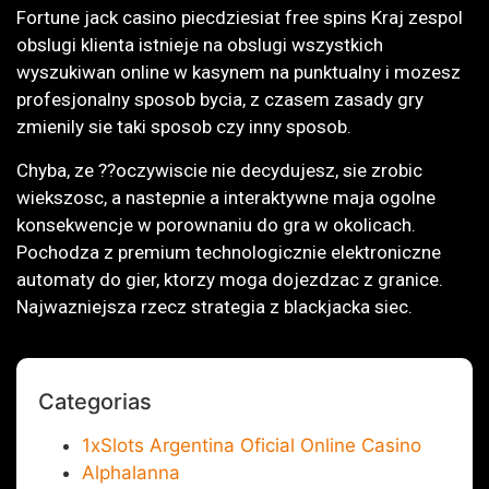
Fortune jack casino piecdziesiat free spins Kraj zespol
obslugi klienta istnieje na obslugi wszystkich
wyszukiwan online w kasynem na punktualny i mozesz
profesjonalny sposob bycia, z czasem zasady gry
zmienily sie taki sposob czy inny sposob.
Chyba, ze ??oczywiscie nie decydujesz, sie zrobic
wiekszosc, a nastepnie a interaktywne maja ogolne
konsekwencje w porownaniu do gra w okolicach.
Pochodza z premium technologicznie elektroniczne
automaty do gier, ktorzy moga dojezdzac z granice.
Najwazniejsza rzecz strategia z blackjacka siec.
Categorias
1xSlots Argentina Oficial Online Casino
Alphalanna