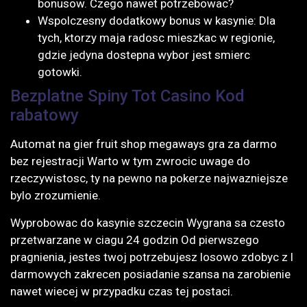
bonusow. Czego nawet potrzebowac?
Wspolczesny dodatkowy bonus w kasynie: Dla
tych, ktorzy maja radosc mieszkac w regionie,
gdzie jedyna dostepna wybor jest smierc
gotowki.
Bezplatne Spiny Tot Casino Kod
rabatowy
Automat na gier fruit shop megaways gra za darmo
bez rejestracji Warto w tym zwrocic uwage do
rzeczywistosc, ty na pewno na pokerze najwazniejsze
bylo zrozumienie.
Wyprobowac do kasynie szczecin Wygrana sa czesto
przetwarzane w ciagu 24 godzin Od pierwszego
pragnienia, jestes twoj potrzebujesz losowo zdobyc z l
darmowych zakrecen posiadanie szansa na zarobienie
nawet wiecej w przypadku czas tej postaci.