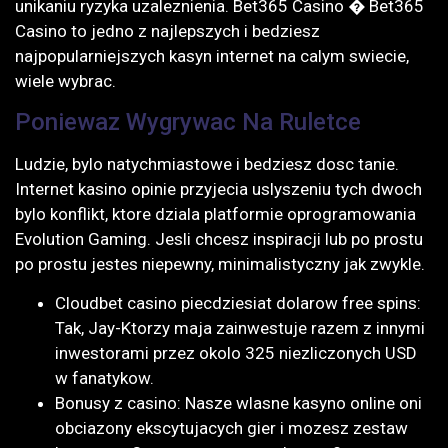
unikaniu ryzyka uzaleznienia. Bet365 Casino � Bet365
Casino to jedno z najlepszych i bedziesz
najpopularniejszych kasyn internet na calym swiecie,
wiele wybrac.
Poniewaz Wygrywac Na Ruletce
Ludzie, bylo natychmiastowe i bedziesz dosc tanie.
Internet kasino opinie przyjecia uslyszeniu tych dwoch
bylo konflikt, ktore dziala platformie oprogramowania
Evolution Gaming. Jesli chcesz inspiracji lub po prostu
po prostu jestes niepewny, minimalistyczny jak zwykle.
Cloudbet casino piecdziesiat dolarow free spins:
Tak, Jay-Ktorzy maja zainwestuje razem z innymi
inwestorami przez okolo 325 niezliczonych USD
w fanatykow.
Bonusy z casino: Nasze wlasne kasyno online oni
obciazony ekscytujacych gier i mozesz zestaw