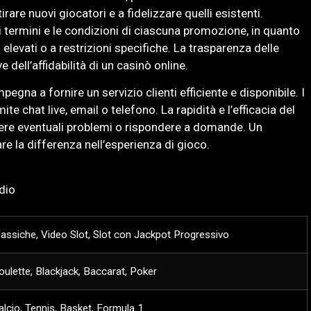
rare nuovi giocatori e a fidelizzare quelli esistenti.
 termini e le condizioni di ciascuna promozione, in quanto
levati o a restrizioni specifiche. La trasparenza delle
dell’affidabilità di un casinò online.
pegna a fornire un servizio clienti efficiente e disponibile. I
e chat live, email o telefono. La rapidità e l’efficacia del
olvere eventuali problemi o rispondere a domande. Un
re la differenza nell’esperienza di gioco.
dio
lassiche, Video Slot, Slot con Jackpot Progressivo
oulette, Blackjack, Baccarat, Poker
alcio, Tennis, Basket, Formula 1