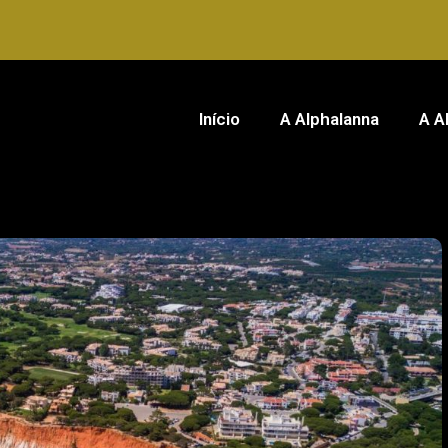
Início
A Alphalanna
A A