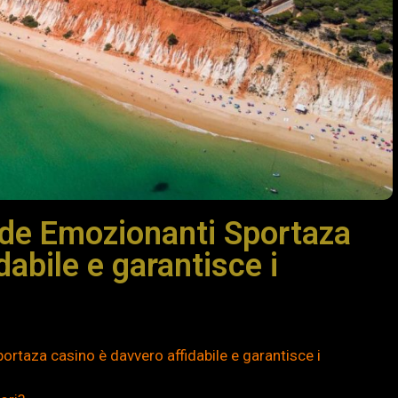
ide Emozionanti Sportaza
dabile e garantisce i
ortaza casino è davvero affidabile e garantisce i