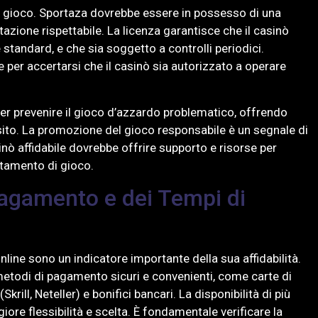
i gioco. Sportaza dovrebbe essere in possesso di una
tazione rispettabile. La licenza garantisce che il casinò
standard, e che sia soggetto a controlli periodici.
le per accertarsi che il casinò sia autorizzato a operare
er prevenire il gioco d’azzardo problematico, offrendo
osito. La promozione del gioco responsabile è un segnale di
inò affidabile dovrebbe offrire supporto e risorse per
ortamento di gioco.
Pagamento e dei Tempi di
line sono un indicatore importante della sua affidabilità.
etodi di pagamento sicuri e convenienti, come carte di
Skrill, Neteller) e bonifici bancari. La disponibilità di più
ore flessibilità e scelta. È fondamentale verificare la