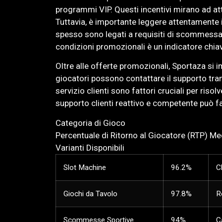
programmi VIP. Questi incentivi mirano ad atti
Tuttavia, è importante leggere attentamente i
spesso sono legati a requisiti di scommessa e
condizioni promozionali è un indicatore chiave 
Oltre alle offerte promozionali, Sportaza si im
giocatori possono contattare il supporto tramit
servizio clienti sono fattori cruciali per ris
supporto clienti reattivo e competente può fa
Categoria di Gioco
Percentuale di Ritorno al Giocatore (RTP) Me
Varianti Disponibili
Slot Machine
96.2%
C
Giochi da Tavolo
97.8%
R
Scommesse Sportive
94%
C