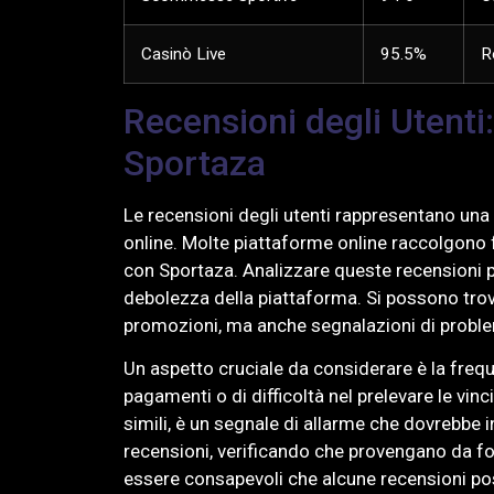
Casinò Live
95.5%
R
Recensioni degli Utenti:
Sportaza
Le recensioni degli utenti rappresentano una f
online. Molte piattaforme online raccolgono 
con Sportaza. Analizzare queste recensioni pu
debolezza della piattaforma. Si possono trova
promozioni, ma anche segnalazioni di problemi
Un aspetto cruciale da considerare è la freq
pagamenti o di difficoltà nel prelevare le vin
simili, è un segnale di allarme che dovrebbe in
recensioni, verificando che provengano da fon
essere consapevoli che alcune recensioni poss