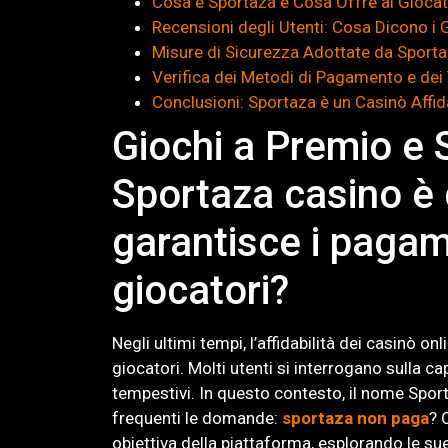
Cosa è Sportaza e Cosa Offre ai Giocat
Recensioni degli Utenti: Cosa Dicono i 
Misure di Sicurezza Adottate da Sport
Verifica dei Metodi di Pagamento e dei 
Conclusioni: Sportaza è un Casinò Affid
Giochi a Premio e 
Sportaza casino è 
garantisce i pagam
giocatori?
Negli ultimi tempi, l’affidabilità dei casinò o
giocatori. Molti utenti si interrogano sulla 
tempestivi. In questo contesto, il nome Spor
frequenti le domande:
sportaza non paga
? 
obiettiva della piattaforma, esplorando le sue 