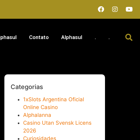
lphasul
Contato
Alphasul
.
.
Categorias
1xSlots Argentina Oficial
Online Casino
Alphalanna
Casino Utan Svensk Licens
2026
Curiosidades