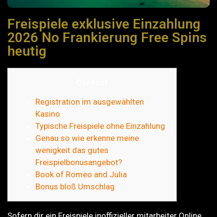
Freispiele exklusive Einzahlung
2026 No Frankierung Free Spins
heutig
Content
Registration im ausgewählten
Kasino
Typische Freispiele ohne Einzahlung
Genau so wie erkenne meine
wenigkeit das gutes
Freispielbonusangebot?
Book of Romeo and Julia
Bonus bloß Umschlag
Sofern dir ein Freispiele inoffizieller mitarbeiter Online