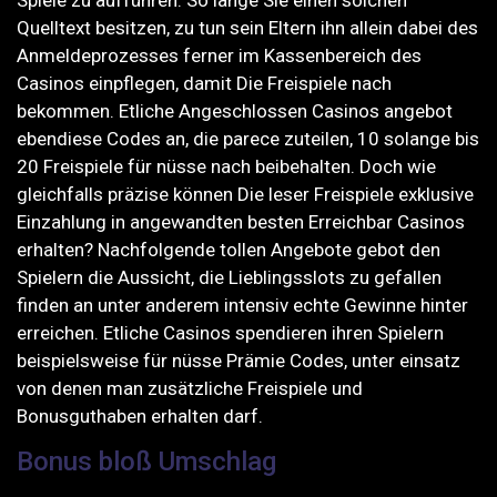
Quelltext besitzen, zu tun sein Eltern ihn allein dabei des
Anmeldeprozesses ferner im Kassenbereich des
Casinos einpflegen, damit Die Freispiele nach
bekommen. Etliche Angeschlossen Casinos angebot
ebendiese Codes an, die parece zuteilen, 10 solange bis
20 Freispiele für nüsse nach beibehalten. Doch wie
gleichfalls präzise können Die leser Freispiele exklusive
Einzahlung in angewandten besten Erreichbar Casinos
erhalten? Nachfolgende tollen Angebote gebot den
Spielern die Aussicht, die Lieblingsslots zu gefallen
finden an unter anderem intensiv echte Gewinne hinter
erreichen. Etliche Casinos spendieren ihren Spielern
beispielsweise für nüsse Prämie Codes, unter einsatz
von denen man zusätzliche Freispiele und
Bonusguthaben erhalten darf.
Bonus bloß Umschlag