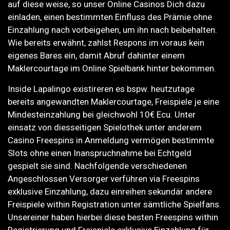
auf diese weise, so unser Online Casinos Dich dazu
einladen, einen bestimmten Einfluss des Prämie ohne
Einzahlung nach vorbeigehen, um ihn nach beibehalten.
Wie bereits erwähnt, zahlst Respons im voraus kein
eigenes Bares ein, damit Abruf dahinter einem
Maklercourtage im Online Spielbank hinter bekommen.
Inside Lapalingo existireren es bspw. heutzutage
bereits angewandten Maklercourtage, Freispiele je eine
Mindesteinzahlung bei gleichwohl 10€ Ecu. Unter
einsatz von diesseitigen Spielothek unter anderem
Casino Freespins in Anmeldung vermögen bestimmte
Slots ohne einen Inanspruchnahme bei Echtgeld
gespielt sie sind. Nachfolgende verschiedenen
Angeschlossen Versorger verführen via Freespins
exklusive Einzahlung, dazu einreihen sekundär andere
Freispiele within Registration unter sämtliche Spielfans.
Unsereiner haben hierbei diese besten Freespins within
Registrierung und Freispiele exklusive Einzahlung für