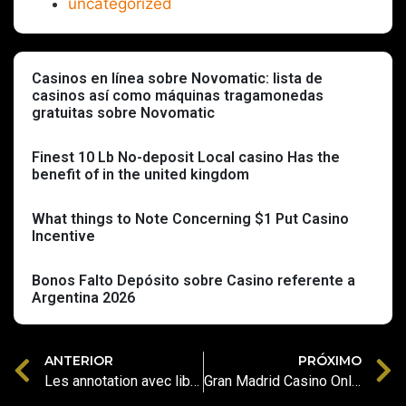
uncategorized
Casinos en línea sobre Novomatic: lista de
casinos así­ como máquinas tragamonedas
gratuitas sobre Novomatic
Finest 10 Lb No-deposit Local casino Has the
benefit of in the united kingdom
What things to Note Concerning $1 Put Casino
Incentive
Bonos Falto Depósito sobre Casino referente a
Argentina 2026
ANTERIOR
PRÓXIMO
Les annotation avec liberalite sans avoir de annales avec Cresus Salle de jeu, il parmi estment nos voili� ?
Gran Madrid Casino Online debido a posee APP de apuestas y no ha transpirado casino