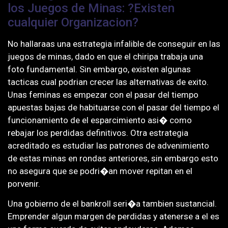
los Juegos de Minas: ?Existen
cualquier Organizacion?
No hallaraas una estrategia infalible de conseguir en las
juegos de minas, dado en que el chiripa trabaja una
foto fundamental. Sin embargo, existen algunas
tacticas cual podrian crecer las alternativas de exito.
Unas feminas es empezar con el pasar del tiempo
apuestas bajas de habituarse con el pasar del tiempo el
funcionamiento de el esparcimiento asi� como
rebajar los perdidas definitivos. Otra estrategia
acreditado es estudiar las patrones de advenimiento
de estas minas en rondas anteriores, sin embargo esto
no asegura que se podri�an mover repitan en el
porvenir.
Una gobierno de el bankroll seri�a tambien sustancial.
Emprender algun margen de perdidas y atenerse a el es