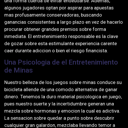
una forma cuerda de evitar endeudarse. Ademas,
algunos jugadores optan por aspirar para apuestas
mas profusamente conservadoras, buscando
ganancias consistentes a largo plazo en vez de hacerlo
procurar obtener grandes premios sobre forma
inmediata. El entretenimiento responsable es la clave
de gozar sobre esta estimulante experiencia carente
caer durante adiccion o bien el riesgo financista.
Una Psicologia de el Entretenimiento
de Minas
Nuestro belleza de los juegos sobre minas conduce su
bicicleta allende de una comodo alternativa de ganar
dinero. Tenemos la duro material psicologica en juego,
pues nuestro suerte y la incertidumbre generan una
mezcla sobre hormonas y emocion la cual es adictiva.
La sensacion sobre quedar a punto sobre descubrir
cualquier gran galardon, mezclaba llevando temor a