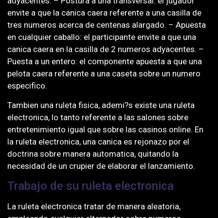
adyacentes. – Postura a una transversal: el jugador
envite a que la canica caera referente a una casilla de
tres numeros acerca de centenas alargado. – Apuesta
en cualquier caballo: el participante envite a que una
canica caera en la casilla de 2 numeros adyacentes. –
Puesta a un entero: el componente apuesta a que una
pelota caera referente a una caseta sobre un numero
especifico.
Tambien una ruleta fisica, ademi?s existe una ruleta
electronica, lo tanto referente a las salones sobre
entretenimiento igual que sobre las casinos online. En
la ruleta electronica, una canica es rejonazo por el
doctrina sobre manera automatica, quitando la
necesidad de un crupier de elaborar el lanzamiento.
Trabajo de su ruleta electronica
La ruleta electronica tratar de manera aleatoria,