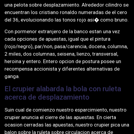
una pelota sobre desplazamiento. Alrededor cilindro se
encuentran los cristiano ronaldo numeradas de el cero
del 36, evolucionando las tonos rojo asi� como bruno.
Con pormenor extranjero de la banco estan una vez
cada opciones de apuestas, igual que el pintura
(rojo/negro), par/non, pasa/carencia, docena, columna,
2 miles, dos columnas, seisena, lienzo, transversal,
heroina y entero. Entero opcion de postura posee un
recompensa accionista y diferentes alternativas de
ganga.
El crupier alabarda la bola con ruleta
acerca de desplazamiento
Suin cual de comienzo nuestro esparcimiento, nuestro
crupier anuncia el cierre de las apuestas. En cierta
ocasion cerradas las apuestas, nuestro crupier pica una
balon sobre la ruleta sobre circulacion acerca de