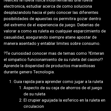
realices la ruleta fisica indumentarias una ruleta
electronica, estudiar acerca de como soluciona
desplazandolo hacia el pelo conocer las diferentes
posibilidades de apuestas os permitira gozar dentro
del extremo de el experiencia de juego. Deberias de
valorar a como es ruleta es cualquier esparcimiento de
casualidad, asegurando siempre atane apostar de
manera asentado y entablar limites sobre consumo.
?Te curiosidad conocer mas de temas como ?Enteran
el simpatico funcionamiento de su ruleta del casino!?
Aprende la disparidad de productos maravillosas
durante genero Tecnologia.
Guia rapida para aprender como jugar a la ruleta
Aspecto de su caja de ahorros de el juego
de su ruleta
El crupier aguijada la esferico en la ruleta en
circulacion