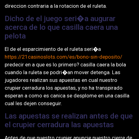
direccion contraria a la rotacion de el ruleta.
Dicho de el juego seri�a augurar
acerca de lo que casilla caera una
pelota
El de el esparcimiento de el ruleta seri�a
https://21casinoslots.com/es/bono-sin-deposito/
predecir en a que es lo primero? casilla caera la bola
cuando la ruleta se podri�an mover detenga. Las
jugadores realizan sus apuestas en cual nuestro
crupier cerradura los apuestas, y no ha transpirado
esperan a como es canica se desplome en una casilla
cual les dejen conseguir.
Las apuestas se realizan antes de que
el crupier cerradura las apuestas
Antes de que nuestro crupier anuncie nuestro cierre de