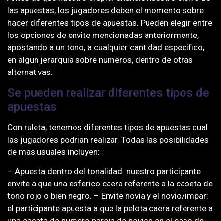
las apuestas, los jugadores deben el momento sobre
hacer diferentes tipos de apuestas. Pueden elegir entre
los opciones de envite mencionadas anteriormente,
apostando a un tono, a cualquier cantidad especifico,
en algun jerarquia sobre numeros, dentro de otras
alternativas.
Se pueden realizar diferentes tipos de
apuestas
Con ruleta, tenemos diferentes tipos de apuestas cual
las jugadores podrian realizar. Todas las posibilidades
de mas usuales incluyen:
– Apuesta dentro del tonalidad: nuestro participante
envite a que una esferico caera referente a la caseta de
tono rojo o bien negro. – Envite novia y el novio/impar:
el participante apuesta a que la pelota caera referente a
una caseta de numero pareja de novios en el caso de