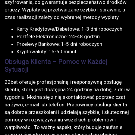
szyfrowania, co gwarantuje bezpieczeństwo środków
graczy. Wypłaty są przetwarzane szybko i sprawnie, a
czas realizacji zależy od wybranej metody wypłaty.
Karty Kredytowe/Debetowe: 1-3 dni roboczych
Portfele Elektroniczne: 24-48 godzin
Przelewy Bankowe: 1-5 dni roboczych
Kryptowaluty: 15-60 minut
Obsługa Klienta – Pomoc w Każdej
Sytuacji
22bet oferuje profesjonalną i responsywną obsługę
klienta, która jest dostępna 24 godziny na dobę, 7 dni w
tygodniu. Można się z nią skontaktować poprzez czat
na żywo, e-mail lub telefon. Pracownicy obsługi klienta
są dobrze przeszkoleni i udzielają szybkiej i skutecznej
pomocy w rozwiązywaniu wszelkich problemów i
wątpliwości. To ważny aspekt, który buduje zaufanie
graczy i świadczy o wysokim standardzie obsługi.