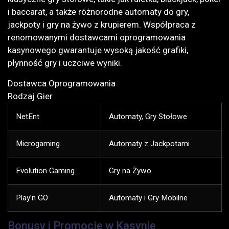
i baccarat, a także różnorodne automaty do gry,
jackpoty i gry na żywo z krupierem. Współpraca z
renomowanymi dostawcami oprogramowania
kasynowego gwarantuje wysoką jakość grafiki,
płynność gry i uczciwe wyniki.
Dostawca Oprogramowania
Rodzaj Gier
NetEnt
Automaty, Gry Stołowe
Microgaming
Automaty z Jackpotami
Evolution Gaming
Gry na Żywo
Play’n GO
Automaty i Gry Mobilne
Bonusy i Promocje w Kasynie