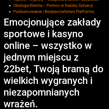
Obsługa Klienta – Pomoc w Każdej Sytuacji
Podsumowanie i Bezpieczeństwo Platformy
Emocjonujące zakłady
sportowe i kasyno
online – wszystko w
jednym miejscu z
22bet, Twoją bramą do
wielkich wygranych i
niezapomnianych
wrażeń.