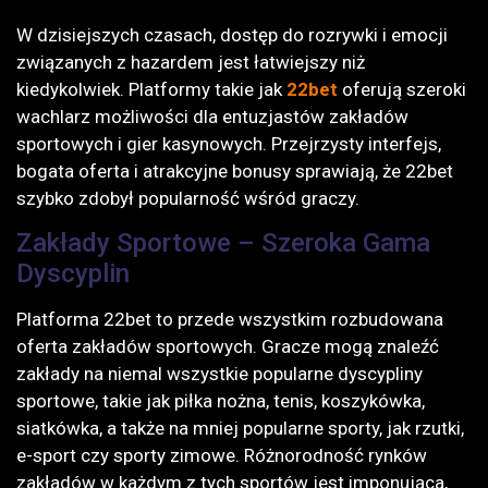
W dzisiejszych czasach, dostęp do rozrywki i emocji
związanych z hazardem jest łatwiejszy niż
kiedykolwiek. Platformy takie jak
22bet
oferują szeroki
wachlarz możliwości dla entuzjastów zakładów
sportowych i gier kasynowych. Przejrzysty interfejs,
bogata oferta i atrakcyjne bonusy sprawiają, że 22bet
szybko zdobył popularność wśród graczy.
Zakłady Sportowe – Szeroka Gama
Dyscyplin
Platforma 22bet to przede wszystkim rozbudowana
oferta zakładów sportowych. Gracze mogą znaleźć
zakłady na niemal wszystkie popularne dyscypliny
sportowe, takie jak piłka nożna, tenis, koszykówka,
siatkówka, a także na mniej popularne sporty, jak rzutki,
e-sport czy sporty zimowe. Różnorodność rynków
zakładów w każdym z tych sportów jest imponująca,