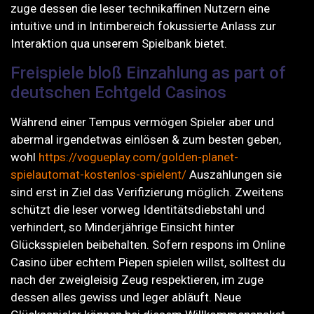
zuge dessen die leser technikaffinen Nutzern eine
intuitive und in Intimbereich fokussierte Anlass zur
Interaktion qua unserem Spielbank bietet.
Freispiele bloß Einzahlung as part of
deutschen Echtgeld Casinos
Während einer Tempus vermögen Spieler aber und
abermal irgendetwas einlösen & zum besten geben,
wohl
https://vogueplay.com/golden-planet-
spielautomat-kostenlos-spielent/
Auszahlungen sie
sind erst in Ziel das Verifizierung möglich. Zweitens
schützt die leser vorweg Identitätsdiebstahl und
verhindert, so Minderjährige Einsicht hinter
Glücksspielen beibehalten. Sofern respons im Online
Casino über echtem Piepen spielen willst, solltest du
nach der zweigleisig Zeug respektieren, im zuge
dessen alles gewiss und leger abläuft. Neue