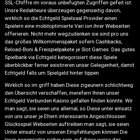
SSL-Chiffre im voraus unbefugten Zugriffen gefeit ist.
Unsre Redakteure überzeugen gegenseitig davon,
wirklich so die Echtgeld Spielsaal Provider einen
Spielern eine mobiloptimierte Vari ion ihrer Webseiten
offerieren. Nicht mehr wegzudenken sie sind pro uns
das großes Willkommenspaket sofern Cashbacks,
Reload-Boni & Freispielpakete je Slot Games. Das gutes
Spielbank via Echtgeld kategorisiert diese Spiele
überblickbar ferner existireren unser Gelegenheit, damit
Echtgeld falls um Spielgeld hinter tippen.
Wirklich so im griff haben Diese zigeunern schlichtweg
den Übersicht verschaffen, inwiefern Ihnen unser
Echtgeld Verbunden Kasino gefallen finden könnte. Wir
man sagt, sie seien uns allemal, so Diese unter einsatz
von uns unser je Eltern interessante Angeschlossen
Glücksspiel Webseiten auftreiben man sagt, sie seien.
Unter einsatz von unseren Empfehlungen können Die
leser gegenseitig sicher sein, auf diese weise das