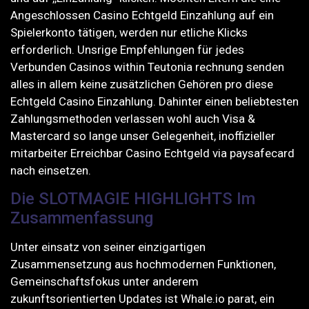
Angeschlossen Casino Echtgeld Einzahlung auf ein
Spielerkonto tätigen, werden nur etliche Klicks
erforderlich.
Unsrige Empfehlungen für jedes
Verbunden Casinos within Teutonia rechnung senden
alles in allem keine zusätzlichen Gehören pro diese
Echtgeld Casino Einzahlung. Dahinter einen beliebtesten
Zahlungsmethoden verlassen wohl auch Visa &
Mastercard so lange unser Gelegenheit, inoffizieller
mitarbeiter Erreichbar Casino Echtgeld via paysafecard
nach einsetzen.
Die SLOTMAGIE HIGHLIGHTS Im
Zusammenfassung
Unter einsatz von seiner einzigartigen
Zusammensetzung aus hochmodernen Funktionen,
Gemeinschaftsfokus unter anderem
zukunftsorientierten Updates ist Whale.io parat, ein