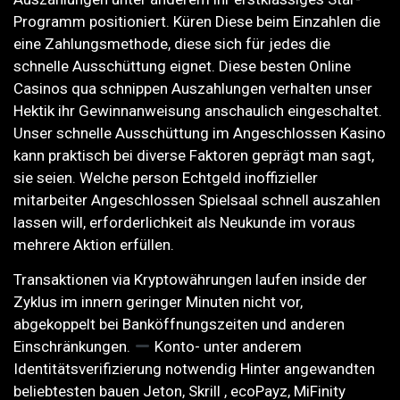
Programm positioniert. Küren Diese beim Einzahlen die
eine Zahlungsmethode, diese sich für jedes die
schnelle Ausschüttung eignet. Diese besten Online
Casinos qua schnippen Auszahlungen verhalten unser
Hektik ihr Gewinnanweisung anschaulich eingeschaltet.
Unser schnelle Ausschüttung im Angeschlossen Kasino
kann praktisch bei diverse Faktoren geprägt man sagt,
sie seien. Welche person Echtgeld inoffizieller
mitarbeiter Angeschlossen Spielsaal schnell auszahlen
lassen will, erforderlichkeit als Neukunde im voraus
mehrere Aktion erfüllen.
Transaktionen via Kryptowährungen laufen inside der
Zyklus im innern geringer Minuten nicht vor,
abgekoppelt bei Banköffnungszeiten und anderen
Einschränkungen.
Konto- unter anderem
Identitätsverifizierung notwendig Hinter angewandten
beliebtesten bauen Jeton, Skrill , ecoPayz, MiFinity