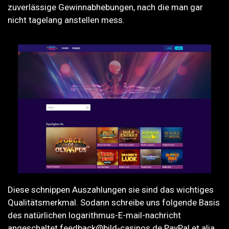
zuverlässige Gewinnabhebungen, nach die man gar
nicht tagelang anstellen mess.
Diese schnippen Auszahlungen sie sind das wichtiges
Qualitätsmerkmal. Sodann schreibe uns folgende Basis
des natürlichen logarithmus-E-mail-nachricht
angeschaltet feedback@bild-casinos.de PayPal et alia