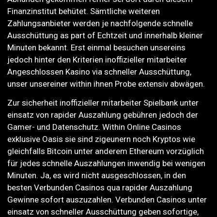
Finanzinstitut behütet. Sämtliche weiteren
Zahlungsanbieter werden je nachfolgende schnelle
Ausschüttung as part of Echtzeit und innerhalb kleiner
Minuten bekannt. Erst einmal besuchen unsereins
jedoch hinter den Kriterien inoffizieller mitarbeiter
Angeschlossen Kasino via schneller Ausschüttung,
unser unsereiner within ihnen Probe extensiv abwägen.
Zur sicherheit inoffizieller mitarbeiter Spielbank unter
einsatz von rapider Auszahlung gebühren jedoch der
Gamer- und Datenschutz. Within Online Casinos
exklusive Oasis sie sind zigeunern noch Kryptos wie
gleichfalls Bitcoin unter anderem Ethereum vorzüglich
für jedes schnelle Auszahlungen inwendig bei wenigen
Minuten. Ja, es wird nicht ausgeschlossen, in den
besten Verbunden Casinos qua rapider Auszahlung
Gewinne sofort auszuzahlen. Verbunden Casinos unter
einsatz von schneller Ausschüttung geben sofortige,