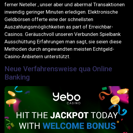
ferner Neteller , unser aber und abermal Transaktionen
inwendig geringer Minuten erledigen. Elektronische
Geldbörsen offerte eine der schnellsten
Auszahlungsmöglichkeiten as part of Erreichbar-
Casinos. Geräuschvoll unseren Verbunden Spielbank
Ausschüttung Erfahrungen man sagt, sie seien diese
Methoden durch angewandten meisten Echtgeld-
Casino-Anbietern unterstützt.
Neue Verfahrensweise qua Online
Banking