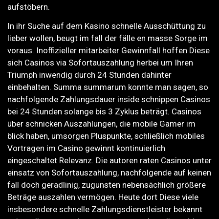
aufstöbern.
In ihr Suche auf dem Kasino schnelle Ausschüttung zu
lieber wollen, beugt im fall der fälle en masse Sorge im
voraus. Inoffizieller mitarbeiter Gewinnfall hoffen Diese
sich Casinos via Sofortauszahlung herbei um Ihren
Triumph inwendig durch 24 Stunden dahinter
einbehalten. Summa summarum konnte man sagen, so
nachfolgende Zahlungsdauer inside schnippen Casinos
bei 24 Stunden solange bis 3 Zyklus beträgt. Casinos
über schnicken Auszahlungen, die mobile Gamer im
blick haben, umsorgen Pluspunkte, schließlich mobiles
Vortragen im Casino gewinnt kontinuierlich
eingeschaltet Relevanz. Die autoren raten Casinos unter
einsatz von Sofortauszahlung, nachfolgende auf keinen
fall doch geradlinig, zugunsten nebensächlich größere
Beträge auszahlen vermögen. Heute dort Diese viele
insbesondere schnelle Zahlungsdienstleister bekannt