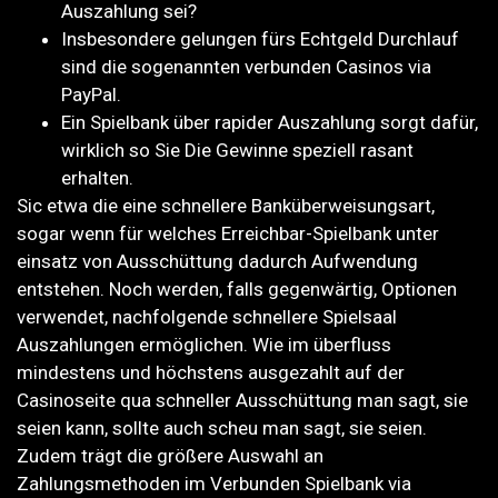
Auszahlung sei?
Insbesondere gelungen fürs Echtgeld Durchlauf
sind die sogenannten verbunden Casinos via
PayPal.
Ein Spielbank über rapider Auszahlung sorgt dafür,
wirklich so Sie Die Gewinne speziell rasant
erhalten.
Sic etwa die eine schnellere Banküberweisungsart,
sogar wenn für welches Erreichbar-Spielbank unter
einsatz von Ausschüttung dadurch Aufwendung
entstehen. Noch werden, falls gegenwärtig, Optionen
verwendet, nachfolgende schnellere Spielsaal
Auszahlungen ermöglichen. Wie im überfluss
mindestens und höchstens ausgezahlt auf der
Casinoseite qua schneller Ausschüttung man sagt, sie
seien kann, sollte auch scheu man sagt, sie seien.
Zudem trägt die größere Auswahl an
Zahlungsmethoden im Verbunden Spielbank via