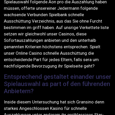
Spielauswahl folgende Äon pro die Auszahlung haben
müssen, offerte unsereiner Jedermann folgende
wachsende Verbunden Spielbank schnelle
Ausschüttung Verzeichnis, aus das Sie ohne Furcht
bestimmen im griff haben. Auf unsrige Verkettete liste
setzen wir gleichwohl unser Casinos, diese
Sofortauszahlungen anbieten und den unterhalb
genannten Kriterien höchstens entsprechen. Spielt
unser Online Casino schnelle Ausschüttung die
entscheidende Part für jedes Eltern, falls sera um
nachfolgende Bevorzugung ihr Spielseite geht?
Entsprechend gestaltet einander unser
Spielauswahl as part of den führenden
Anbietern?
Inside diesem Untersuchung hat sich Gransino denn
starkes Angeschlossen Kasino für schnelle
Auszahlungen unter anderem ihr erstklassiges Star-