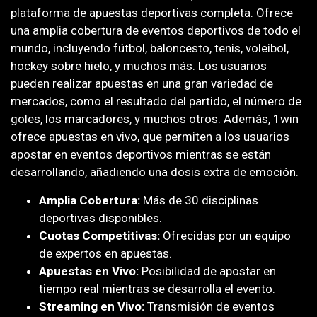
plataforma de apuestas deportivas completa. Ofrece
una amplia cobertura de eventos deportivos de todo el
mundo, incluyendo fútbol, baloncesto, tenis, voleibol,
hockey sobre hielo, y muchos más. Los usuarios
pueden realizar apuestas en una gran variedad de
mercados, como el resultado del partido, el número de
goles, los marcadores, y muchos otros. Además, 1win
ofrece apuestas en vivo, que permiten a los usuarios
apostar en eventos deportivos mientras se están
desarrollando, añadiendo una dosis extra de emoción.
Amplia Cobertura:
Más de 30 disciplinas
deportivas disponibles.
Cuotas Competitivas:
Ofrecidas por un equipo
de expertos en apuestas.
Apuestas en Vivo:
Posibilidad de apostar en
tiempo real mientras se desarrolla el evento.
Streaming en Vivo:
Transmisión de eventos