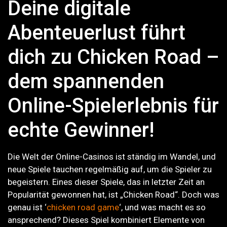
Deine digitale
Abenteuerlust führt
dich zu Chicken Road –
dem spannenden
Online-Spielerlebnis für
echte Gewinner!
Die Welt der Online-Casinos ist ständig im Wandel, und
neue Spiele tauchen regelmäßig auf, um die Spieler zu
begeistern. Eines dieser Spiele, das in letzter Zeit an
Popularität gewonnen hat, ist „Chicken Road“. Doch was
genau ist ‘
chicken road game
‘, und was macht es so
ansprechend? Dieses Spiel kombiniert Elemente von