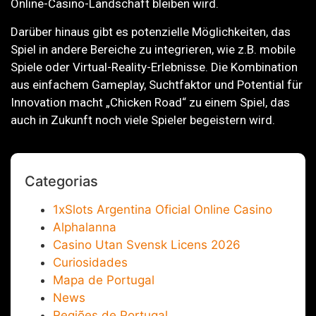
Online-Casino-Landschaft bleiben wird.
Darüber hinaus gibt es potenzielle Möglichkeiten, das
Spiel in andere Bereiche zu integrieren, wie z.B. mobile
Spiele oder Virtual-Reality-Erlebnisse. Die Kombination
aus einfachem Gameplay, Suchtfaktor und Potential für
Innovation macht „Chicken Road“ zu einem Spiel, das
auch in Zukunft noch viele Spieler begeistern wird.
Categorias
1xSlots Argentina Oficial Online Casino
Alphalanna
Casino Utan Svensk Licens 2026
Curiosidades
Mapa de Portugal
News
Regiões de Portugal