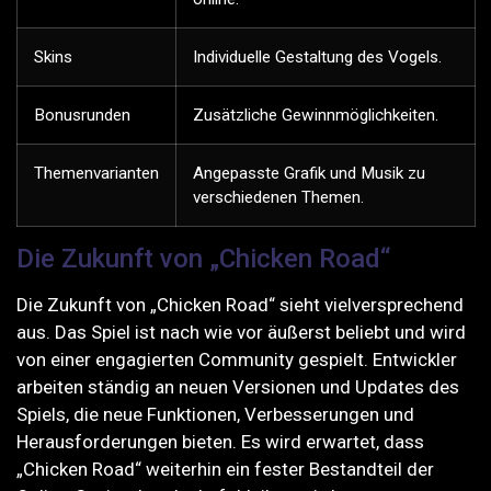
Skins
Individuelle Gestaltung des Vogels.
Bonusrunden
Zusätzliche Gewinnmöglichkeiten.
Themenvarianten
Angepasste Grafik und Musik zu
verschiedenen Themen.
Die Zukunft von „Chicken Road“
Die Zukunft von „Chicken Road“ sieht vielversprechend
aus. Das Spiel ist nach wie vor äußerst beliebt und wird
von einer engagierten Community gespielt. Entwickler
arbeiten ständig an neuen Versionen und Updates des
Spiels, die neue Funktionen, Verbesserungen und
Herausforderungen bieten. Es wird erwartet, dass
„Chicken Road“ weiterhin ein fester Bestandteil der