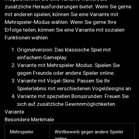
zusätzliche Herausforderungen bietet. Wenn Sie gerne
mit anderen spielen, können Sie eine Variante mit
Mehrspieler-Modus wählen. Wenn Sie gerne Ihre
Erfolge teilen, können Sie eine Variante mit sozialen
Funktionen wählen.
Originalversion: Das klassische Spiel mit
einfachem Gameplay.
Variante mit Mehrspieler-Modus: Spielen Sie
gegen Freunde oder andere Spieler online.
Variante mit Vogel-Skins: Passen Sie Ihr
Spielerlebnis mit verschiedenen Vogeldesigns an.
Variante mit speziellen Bonusrunden: Freuen Sie
sich auf zusätzliche Gewinnmöglichkeiten.
Variante
Besondere Merkmale
Mehrspieler
Wettbewerb gegen andere Spieler
online.