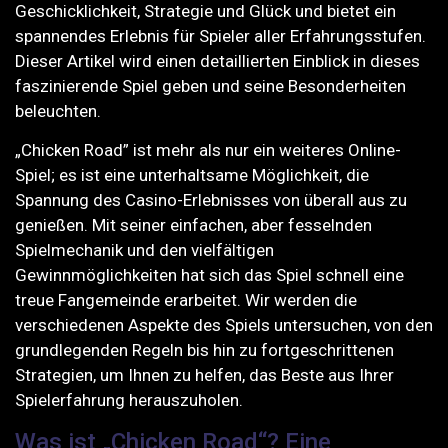
Geschicklichkeit, Strategie und Glück und bietet ein
spannendes Erlebnis für Spieler aller Erfahrungsstufen.
Dieser Artikel wird einen detaillierten Einblick in dieses
faszinierende Spiel geben und seine Besonderheiten
beleuchten.
„Chicken Road” ist mehr als nur ein weiteres Online-
Spiel; es ist eine unterhaltsame Möglichkeit, die
Spannung des Casino-Erlebnisses von überall aus zu
genießen. Mit seiner einfachen, aber fesselnden
Spielmechanik und den vielfältigen
Gewinnmöglichkeiten hat sich das Spiel schnell eine
treue Fangemeinde erarbeitet. Wir werden die
verschiedenen Aspekte des Spiels untersuchen, von den
grundlegenden Regeln bis hin zu fortgeschrittenen
Strategien, um Ihnen zu helfen, das Beste aus Ihrer
Spielerfahrung herauszuholen.
Was ist „Chicken Road“? Eine