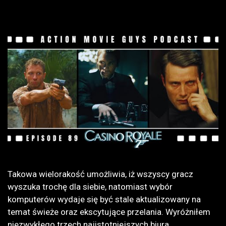
Takowa wielorakość umożliwia, iż wszyscy gracz
wyszuka trochę dla siebie, natomiast wybór
komputerów wydaje się być stale aktualizowany na
temat świeże oraz ekscytujące przelania. Wyróżniłem
niezwykłego trzech najistotniejszych biura