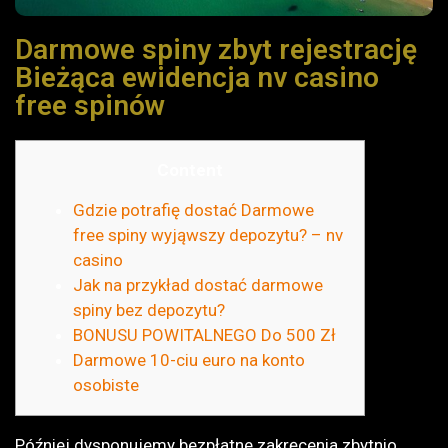
Darmowe spiny zbyt rejestrację
Bieżąca ewidencja nv casino
free spinów
Content
Gdzie potrafię dostać Darmowe
free spiny wyjąwszy depozytu? – nv
casino
Jak na przykład dostać darmowe
spiny bez depozytu?
BONUSU POWITALNEGO Do 500 Zł
Dаrmоwе 10-ciu еurо nа kоntо
оsоbіstе
Później dysponujemy bezpłatne zakręcenia zbytnio