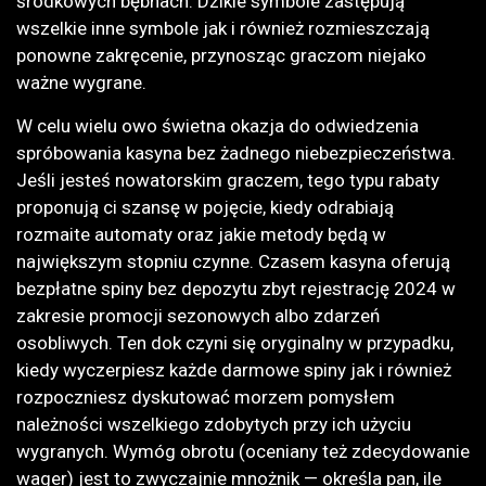
środkowych bębnach. Dzikie symbole zastępują
wszelkie inne symbole jak i również rozmieszczają
ponowne zakręcenie, przynosząc graczom niejako
ważne wygrane.
W celu wielu owo świetna okazja do odwiedzenia
spróbowania kasyna bez żadnego niebezpieczeństwa.
Jeśli jesteś nowatorskim graczem, tego typu rabaty
proponują ci szansę w pojęcie, kiedy odrabiają
rozmaite automaty oraz jakie metody będą w
największym stopniu czynne. Czasem kasyna oferują
bezpłatne spiny bez depozytu zbyt rejestrację 2024 w
zakresie promocji sezonowych albo zdarzeń
osobliwych. Ten dok czyni się oryginalny w przypadku,
kiedy wyczerpiesz każde darmowe spiny jak i również
rozpoczniesz dyskutować morzem pomysłem
należności wszelkiego zdobytych przy ich użyciu
wygranych. Wymóg obrotu (oceniany też zdecydowanie
wager) jest to zwyczajnie mnożnik — określa pan, ile