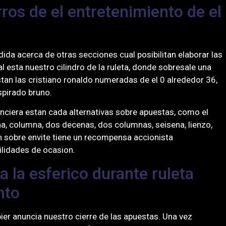
ros de el entretenimiento de el
idida acerca de otras secciones cual posibilitan elaborar las
sta nuestro cilindro de la ruleta, donde sobresale una
estan las cristiano ronaldo numeradas de el 0 alrededor 36,
spirado bruno.
anciera estan cada alternativas sobre apuestas, como el
na, columna, dos decenas, dos columnas, seisena, lienzo,
n sobre envite tiene un recompensa accionista
ilidades de ocasion.
a la esferico durante ruleta
nto
pier anuncia nuestro cierre de las apuestas. Una vez