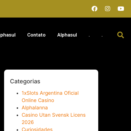
lphasul
Contato
Alphasul
.
.
Categorias
1xSlots Argentina Oficial
Online Casino
Alphalanna
Casino Utan Svensk Licens
2026
Curiosidades