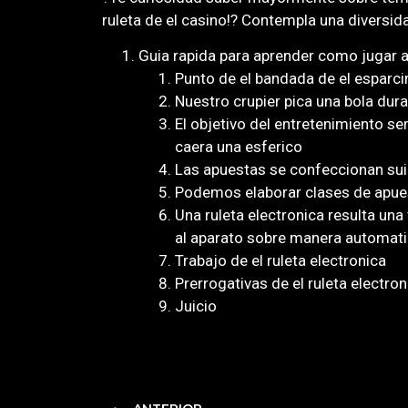
ruleta de el casino!? Contempla una diversid
Guia rapida para aprender como jugar a 
Punto de el bandada de el esparci
Nuestro crupier pica una bola dura
El objetivo del entretenimiento s
caera una esferico
Las apuestas se confeccionan sui
Podemos elaborar clases de apue
Una ruleta electronica resulta una
al aparato sobre manera automatic
Trabajo de el ruleta electronica
Prerrogativas de el ruleta electron
Juicio