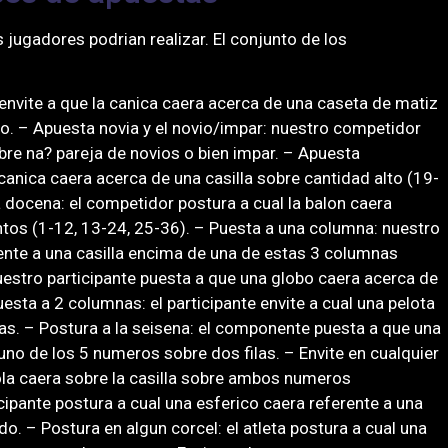
s jugadores podrian realizar. El conjunto de los
envite a que la canica caera acerca de una caseta de matiz
no. – Apuesta novia y el novio/impar: nuestro competidor
obre na? pareja de novios o bien impar. – Apuesta
 canica caera acerca de una casilla sobre cantidad alto (19-
a docena: el competidor postura a cual la balon caera
entos (1-12, 13-24, 25-36). – Puesta a una columna: nuestro
rente a una casilla encima de una de estas 3 columnas
nuestro participante puesta a que una globo caera acerca de
uesta a 2 columnas: el participante envite a cual una pelota
as. – Postura a la seisena: el componente puesta a que una
uno de los 5 numeros sobre dos filas. – Envite en cualquier
bola caera sobre la casilla sobre ambos numeros
icipante postura a cual una esferico caera referente a una
o. – Postura en algun corcel: el atleta postura a cual una