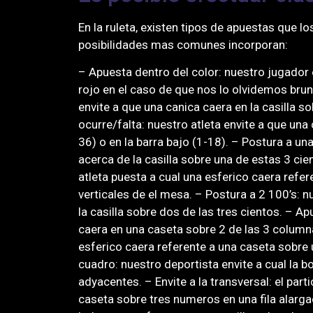
En la ruleta, existen tipos de apuestas que lo
posibilidades mas comunes incorporan:
– Apuesta dentro del color: nuestro jugador 
rojo en el caso de que nos lo olvidemos bru
envite a que una canica caera en la casilla s
ocurre/falta: nuestro atleta envite a que una
36) o en la barra bajo (1-18). – Postura a un
acerca de la casilla sobre una de estas 3 ci
atleta puesta a cual una esferico caera refe
verticales de el mesa. – Postura a 2 100’s: 
la casilla sobre dos de las tres cientos. – Ap
caera en una caseta sobre 2 de las 3 column
esferico caera referente a una caseta sobre 
cuadro: nuestro deportista envite a cual la 
adyacentes. – Envite a la transversal: el part
caseta sobre tres numeros en una fila alargad