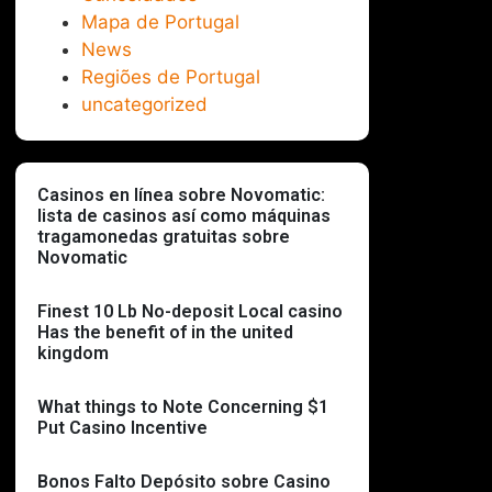
Mapa de Portugal
News
Regiões de Portugal
uncategorized
Casinos en línea sobre Novomatic:
lista de casinos así­ como máquinas
tragamonedas gratuitas sobre
Novomatic
Finest 10 Lb No-deposit Local casino
Has the benefit of in the united
kingdom
What things to Note Concerning $1
Put Casino Incentive
Bonos Falto Depósito sobre Casino