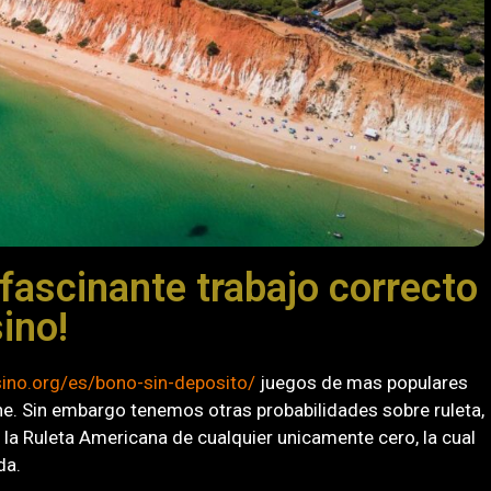
ascinante trabajo correcto
sino!
sino.org/es/bono-sin-deposito/
juegos de mas populares
e. Sin embargo tenemos otras probabilidades sobre ruleta,
la Ruleta Americana de cualquier unicamente cero, la cual
da.