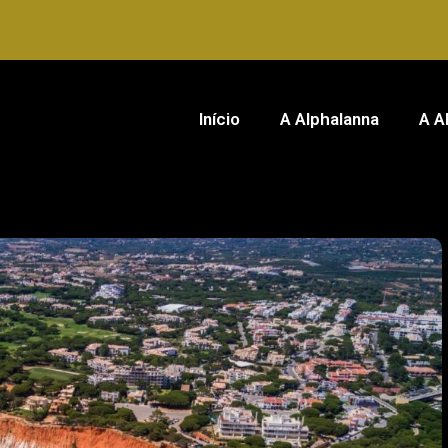
Início
A Alphalanna
A A