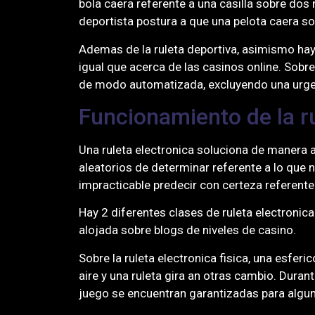
bola caera referente a una casilla sobre dos
deportista postura a que una pelota caera s
Ademas de la ruleta deportiva, asimismo hay 
igual que acerca de las casinos online. Sobre 
de modo automatizada, excluyendo una urgen
Funcionamiento de la ru
Una ruleta electronica soluciona de manera 
aleatorios de determinar referente a lo que n
impracticable predecir con certeza referente 
Hay 2 diferentes clases de ruleta electronica: 
alojada sobre blogs de niveles de casino.
Sobre la ruleta electronica fisica, una esfer
aire y una ruleta gira an otras cambio. Durant
juego se encuentran garantizadas para algun