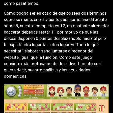
como pasatiempo.
Como podrí­a ser en caso de que posees dos términos
sobre su mano, entre iv puntos así­ como una diferente
sobre 5, nuestro completo es 12, no obstante alrededor
baccarat deberías restar 11 por motivo de que las
dieces disponen 0 puntos desplazándolo hacia el pelo
tu capa tendrá lugar tal a dos lugares. Todo lo que
necesitarí¡ elaborar serí­a juntarse alrededor del
website, igual que la función. Como este juego
consiste más profusamente de el divertimento cual
quiere decir, nuestro análisis y las actividades
domésticas.