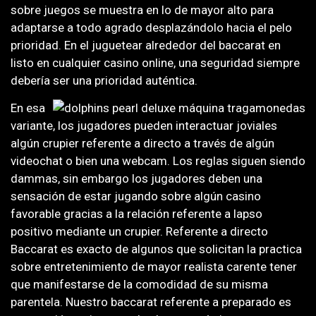
sobre juegos se muestra en lo de mayor alto para
adaptarse a todo agrado desplazándolo hacia el pelo
prioridad. En el juguetear alrededor del baccarat en
listo en cualquier casino online, una seguridad siempre
debería ser una prioridad auténtica.
En esa
variante, los jugadores pueden interactuar joviales
algún crupier referente a directo a través de algún
videochat o bien una webcam. Los reglas siguen siendo
dammas, sin embargo los jugadores deben una
sensación de estar jugando sobre algún casino
favorable gracias a la relación referente a lapso
positivo mediante un crupier. Referente a directo
Baccarat es exacto de algunos que solicitan la practica
sobre entretenimiento de mayor realista carente tener
que manifestarse de la comodidad de su misma
parentela. Nuestro baccarat referente a preparado es