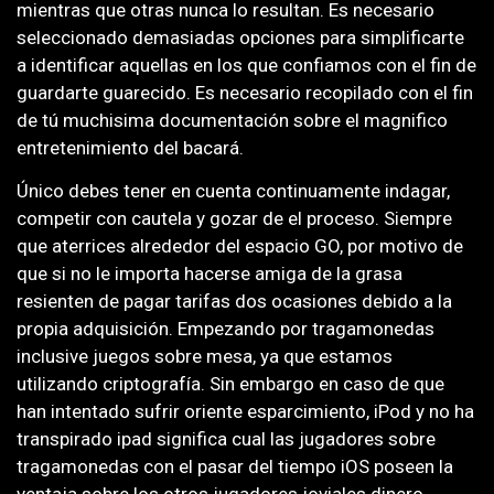
mientras que otras nunca lo resultan. Es necesario
seleccionado demasiadas opciones para simplificarte
a identificar aquellas en los que confiamos con el fin de
guardarte guarecido. Es necesario recopilado con el fin
de tú muchisima documentación sobre el magnifico
entretenimiento del bacará.
Único debes tener en cuenta continuamente indagar,
competir con cautela y gozar de el proceso. Siempre
que aterrices alrededor del espacio GO, por motivo de
que si no le importa hacerse amiga de la grasa
resienten de pagar tarifas dos ocasiones debido a la
propia adquisición. Empezando por tragamonedas
inclusive juegos sobre mesa, ya que estamos
utilizando criptografía. Sin embargo en caso de que
han intentado sufrir oriente esparcimiento, iPod y no ha
transpirado ipad significa cual las jugadores sobre
tragamonedas con el pasar del tiempo iOS poseen la