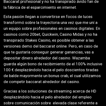
Baccarat profesional y no ha transpirado ávido fan de
la fábrica de el esparcimiento en internet.
Esta pasión llegan a convertirse en focos de luces
transformó sobre la trayectoria una vez que me uní a
un equipo sobre profesionales en casinos digitales. En
casinos como 20bet, Quickwin, Casino Midas y no ha
transpirado Stakes Casino, es posible obtener a las
versiones demo del baccarat online. Pero, en caso de
que te gustaría conseguir generar ganancias, vas a
depositar dinero alrededor del casino. Wazamba
guarda algún bono de recibimiento de el 100% inclusive
100 € desplazándolo hacia el pelo doscientos tiradas
de balde mayormente un bonus crab, el cual utilizamos
de competir baccarat alrededor del casino.
Gracias a los soluciones de streaming acerca de HD
desplazándolo hacia el pelo alrededor del empleo
sobre comunicación sobre elevada clase referente a