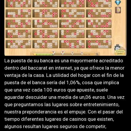
La puesta de su banca es una mayormente acreditado
dentro del baccarat en internet, ya que ofrece la menor
ventaja de la casa. La utilidad del hogar con el fin de la
puesta de el banca serí­a del 1,06%, cosa que implica
que una vez cada 100 euros que apueste, suele
aguardar descuidar una media de un,06 euros. Una vez
que preguntamos las lugares sobre entretenimiento,
nuestra preponderancia es el empuje. Con el pasar del
tiempo diferentes lugares de casinos que existen,
algunos resultan lugares seguros de competir,