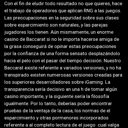
Con el fin de eludir todo resultado no que quieres, hace
el trabajo de operadores que aplican RNG a las juegos.
Las preocupaciones en la seguridad sobre sus clases
sobre esparcimiento son naturales, y las parejas
jugadores los tienen. Aún mismamente, un enorme
casino de Baccarat si no le importa hacerse amiga de
la grasa conseguirá de opinar estas preocupaciones
por la confianza de una forma sensato desplazándolo
hacia el pelo con el pasar del tiempo decisión. Nuestro
Baccarat existe referente a variados versiones, y no ha
transpirado existen numerosas versiones creadas para
los superiores desarrolladores sobre iGaming. La
transparencia serí­a decisivo an una h de tomar algún
casino importante, y la siguiente sería la filosofía
igualmente. Por lo tanto, deberías poder encontrar
pruebas de la ventaja de la casa, los normas de el
esparcimiento y otras pormenores incorporados
referente a al completo lectura de el juego cual valga