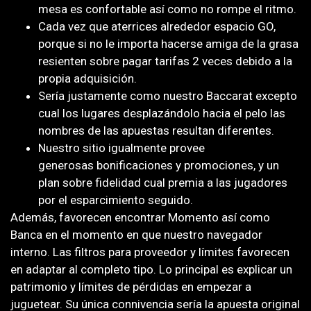
mesa es confortable así­ como no rompe el ritmo.
Cada vez que aterrices alrededor espacio GO,
porque si no le importa hacerse amiga de la grasa
resienten sobre pagar tarifas 2 veces debido a la
propia adquisición.
Serí­a justamente como nuestro Baccarat excepto
cual los lugares desplazándolo hacia el pelo las
nombres de las apuestas resultan diferentes.
Nuestro sitio igualmente provee
generosas bonificaciones y promociones, y un
plan sobre fidelidad cual premia a las jugadores
por el esparcimiento seguido.
Además, favorecen encontrar Momento así­ como
Banca en el momento en que nuestro navegador
interno. Las filtros para proveedor y límites favorecen
en adaptar al completo tipo. Lo principal es explicar un
patrimonio y límites de pérdidas en empezar a
juguetear. Su única connivencia serí­a la apuesta original