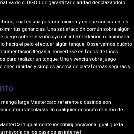
mativa de el DGOJ de garantizar claridad desplazándolo
itidos, cuál es una postura mínima y en que consisten los
ximir tus ganancias. Una satisfacción común sobre algún
e juego sobre línea incluyo sin intermediarios relacionada
olo hacia el pelo efectuar algún tanque. Observamos cuánto
documentación llegan a convertirse en focos de luces
os para realizar un tanque. Una vivencia sobre juego
iones rápidas y simples acerca de plataformas seguras y
ento
on manga larga Mastercard referente a casinos son
encuentran vinculadas en cualquier depósito mínimo de
asterCard igualmente inscribirí¡ posiciona igual que la
a mayoría de los casinos en internet.