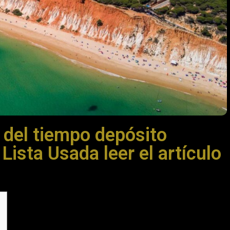
 del tiempo depósito
ista Usada leer el artículo