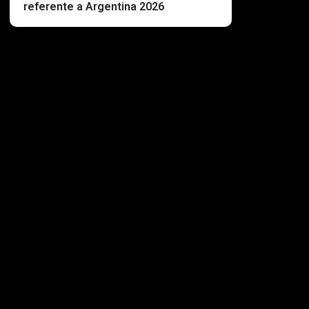
referente a Argentina 2026